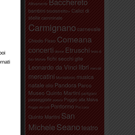
Bacchereto
Attivamente
bambini
Calici di
biodistretto+
stelle
camminate
Carmignano
carnevale
Comeana
Chiodo Fisso
concerti
Etruschi
donne
festa di
poi
fichi secchi
gite
San Michele
rnati
libri
Leonardo da Vinci
mercati
mercatini
musica
Montalbiolo
natale
Pandora
Parco
olio
Museo Quinto Martini
partigiani
passeggiate
Poggio alla Malva
poesia
Pontormo
Pro Loco
Poggio dei colli
San
Quinto Martini
Seano
Michele
teatro