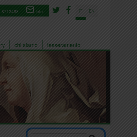
IT
EN
 8712468
info
ry
chi siamo
tesseramento