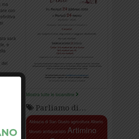
za ma
care con
efinitiva
ei
ata sarà
le, e
lla
 del
Mostra tutte le locandine
Parliamo di…
Abbazia di San Giusto
agricoltura
Alberto
Artimino
antiquariato
Moretti