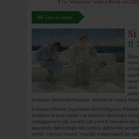
La “Visitazione” forse a Roma nel 2026
Tutte le notizie
Si
Il
Dopo 
nucle
d’Inc
appro
vener
dove 
della
professor Domenico Massaro, docente di Logica filosof
Il volume affronta l’argomento dell’Intelligenza Artific
esaltarne le potenzialità o al contrario alimentare timo
l’atteggiamento più corretto per porsi in relazione con 
spaziando dall’ecologia alla politica, dall’ambito socia
umiltà, mitezza, misura i requisiti indispensabili per