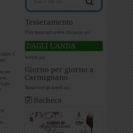
Tesseramento
e
Puoi tesserarti online
cliccando qui
DAGLI L'ANDA
lpito il
Iscriviti
qui
ppo
Giorno per giorno a
ma per
Carmignano
ano,
Elogio
Scopri tutti gli eventi
qui
l
Bacheca
are
,
to,