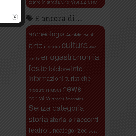
Visitazione
teatro in strada
vino
E ancora di…
archeologia
Archivio eventi
cultura
arte
cinema
dove
enogastronomia
dormire
feste
info
folclore
informazioni turistiche
news
musei
mostre
ospitalità
raccolta fotografica
Senza categoria
storia
storie e racconti
teatro
Uncategorized
video