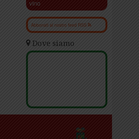
vino
Abbonati al nostro feed RSS
Dove siamo