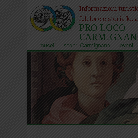
Informazioni turisti
folclore e storia loca
PRO LOCO
CARMIGNAN
musei
scopri Carmignano
eventi