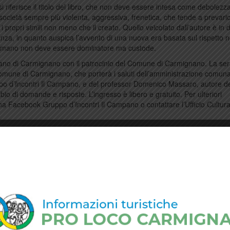
i riferisce il titolo del libro, che non deve essere intesa come debolez
 società sempre più violenta, aggressiva, frenetica, che tende a prevari
i propri simili non meno che il creato. Quello veicolato dall’autore è in d
a, in quanto auspica l’avvento di una nuova era basata sul rispetto n
re umano non deve essere dominatore ma custode.
mpano di Carmignano con il patrocinio del Comune di Carmignano. La ser
Comune di Carmignano, che porterà i saluti dell’amministrazione comuna
uppo d’Incontri Il Campano, e del professor Domenico Massaro, autore de
 di domande e risposte. L’ingresso è libero e gratuito. Per ulteriori
ina Facebook Gruppo d’Incontri Il Campano o contattare l’Ufficio Cultura
g
intelligenza artificiale
.
permalink
.
Concorso nazionale poesia, ecco la premiazione