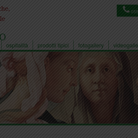
che,
055
le
O
ospitalità
prodotti tipici
fotogallery
videogalle