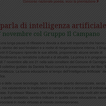
Concorso nazionale poesia, ecco la premiazione
 parla di intelligenza artificial
 7 novembre col Gruppo Il Campano
una lunga pausa di riflessione dovuta a due lutti importanti che hanno co
o storico dei soci fondatori e a motivi di riorganizzazione interna, il Gru
ontri Il Campano riprende le sue attività, proponendo alcune serate di
fondimento su tematiche culturali e di attualità. La prima è in program
dì 7 novembre alle ore 21 nella sala consiliare del Comune di Carmign
il collettivo guidato da Daniela Nucci curerà la presentazione del libro “
 timidezza. La buona educazione al tempo dell’Intelligenza Artificiale” de
ica.
iale e delle nuove tecnologie, tanto celebrate quanto demonizzate, senza
ri, ma valutandone le implicazioni in campo etico e cercando di individu
esse. Il professor Massaro, che nella pubblicazione tocca molti altri temi
le a quello scolastico, sembra indicare in qualità come educazione, ascol
 approcciarsi in modo virtuoso al mondo contemporaneo.