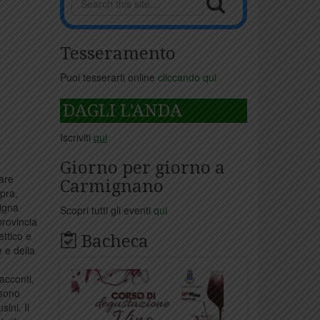
Tesseramento
Puoi tesserarti online
cliccando qui
DAGLI L'ANDA
Iscriviti
qui
Giorno per giorno a
are
Carmignano
apra,
Signa
Scopri tutti gli eventi
qui
provincia
ettico e
Bacheca
e e della
acconti,
 sono
ini. Il