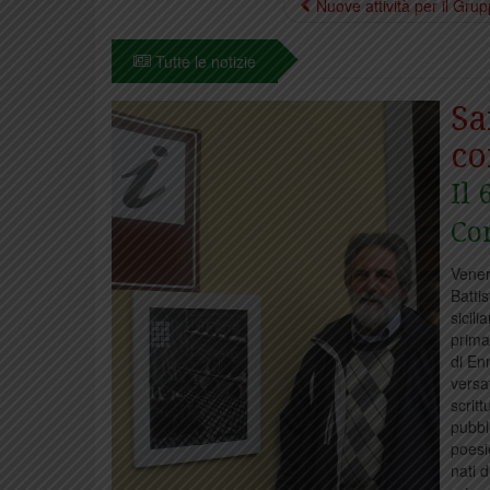
Nuove attività per il Gr
Tutte le notizie
Sa
co
Il 
Co
Vener
Batti
sicil
prima
di En
versat
scrit
pubbl
poesi
nati d