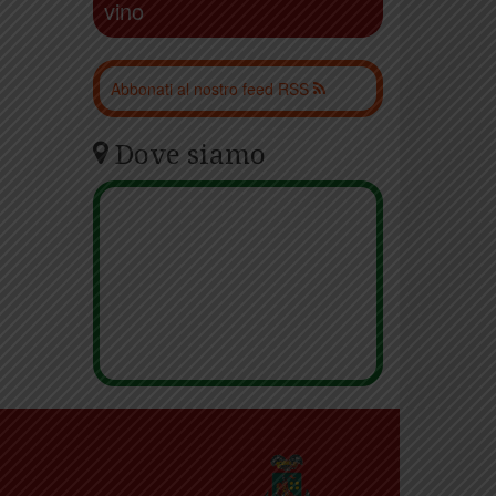
vino
Abbonati al nostro feed RSS
Dove siamo