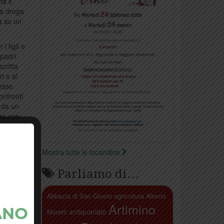
a il
da droga
ra su un
i figli e
 padri
critta
i e al
tesso
onfronti
o da un
rno non
atuito.
Mostra tutte le locandine
Parliamo di…
Abbazia di San Giusto
agricoltura
Alberto
Artimino
antiquariato
Moretti