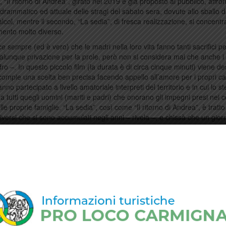
 “Il ritorno di Andrea”, girato nel 2019 e già proposto al pubblico, affront
drammatico ed attuale delle stragi del sabato sera, dovute allo sballo 
alcol, mentre il secondo, “La sedia”, di fresca realizzazione, si concent
ento molto diverso.
ce sempre (ed è vero) che le madri nella loro vita fanno tanti sacrifici per 
 qualunque privazione per la prole, però non si considera mai che anche i
 –. In questo piccolo film (la durata è di circa cinque minuti) viene des
 compie una scelta ben precisa facendo appello all’amore per i propri car
no partecipato a livello amatoriale interpreti del territorio e in cui lo s
tutti quegli uomini (mariti e padri) che onorano gli impegni presi nei c
lle proprie famiglie. “La sedia”, così come “Il ritorno di Andrea”, è tratt
diversi che si sono accumulati negli anni – rivela –, e chissà che un gio
te alle stampe”.
ana con il patrocinio del Comune di Carmignano. L’ingresso è libero e gr