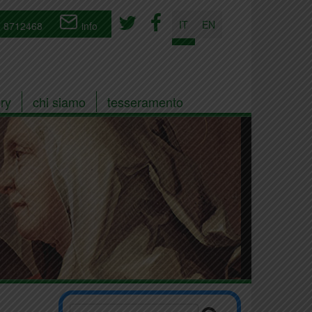
IT
EN
 8712468
info
ry
chi siamo
tesseramento