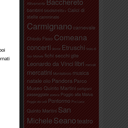
Bacchereto
Attivamente
bambini
Calici di
biodistretto+
stelle
camminate
Carmignano
carnevale
Comeana
Chiodo Fisso
concerti
Etruschi
donne
festa di
poi
fichi secchi
gite
San Michele
rnati
libri
Leonardo da Vinci
mercati
mercatini
musica
Montalbiolo
natale
Pandora
Parco
olio
Museo Quinto Martini
partigiani
passeggiate
Poggio alla Malva
poesia
Pontormo
Pro Loco
Poggio dei colli
San
Quinto Martini
Seano
Michele
teatro