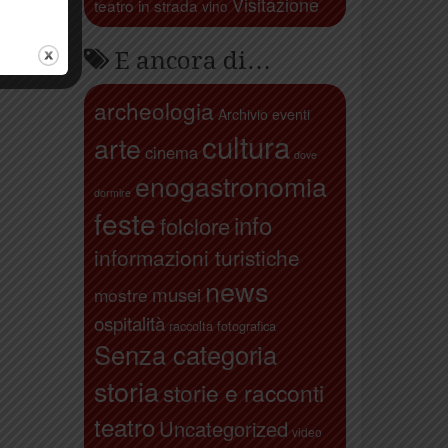
Visitazione
teatro in strada
vino
E ancora di…
archeologia
Archivio eventi
cultura
arte
cinema
dove
enogastronomia
dormire
feste
info
folclore
informazioni turistiche
news
musei
mostre
ospitalità
raccolta fotografica
Senza categoria
storia
storie e racconti
teatro
Uncategorized
video