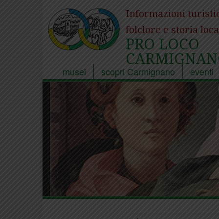
Informazioni turisti
folclore e storia loca
PRO LOCO
CARMIGNAN
musei
scopri Carmignano
eventi