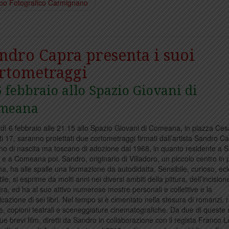
uppo Fotografico Carmignano
ndro Capra presenta i suoi
rtometraggi
6 febbraio allo Spazio Giovani di
meana
dì 6 febbraio alle 21.15 allo Spazio Giovani di Comeana, in piazza Ces
sti 17, saranno proiettati due cortometraggi firmati dall’artista Sandro C
iano di nascita ma toscano di adozione dal 1968, in quanto residente a 
 e a Comeana poi. Sandro, originario di Villadoro, un piccolo centro in 
na, ha alle spalle una formazione da autodidatta. Sensibile, curioso, ecl
ile, si esprime da molti anni nei diversi ambiti della pittura, dell’incision
tura, ed ha al suo attivo numerose mostre personali e collettive e la
icazione di sei libri. Nel tempo si è cimentato nella stesura di romanzi, r
e, copioni teatrali e sceneggiature cinematografiche. Da due di queste
ue brevi film, diretti da Sandro in collaborazione con il regista Franco Lus