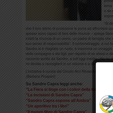
primo,
tema 
o da 
argom
“Si di
che il loro istinto di protezione le porta ad affrontare
spesso sono capaci di fare delle rinunce – spiega Sandro
infatti la rinuncia di un uomo, un padre di famiglia che
suo senso di responsabilità”. Il cortometraggio, a cui han
Sandro si è ritagliato un ruolo, è insomma un omaggio a 
delle compagne e dei figli, per rispetto di se stessi e de
racconto scritto da Sandro, a tutt’oggi inedito. “Ne ho 
mi decida a raccoglierli in un volume e a darli finalmen
L’iniziativa è curata dal Circolo Arci Rinascita di Come
(Barbara Prosperi)
Su Sandro Capra leggi anche:
“La Fiera si tinge con i colori della fantasia”
“Le incisioni di Sandro Capra”
“Sandro Capra espone all’Ambra”
“Un aperitivo tra i libri”
“Il nuovo libro di Sandro Capra”