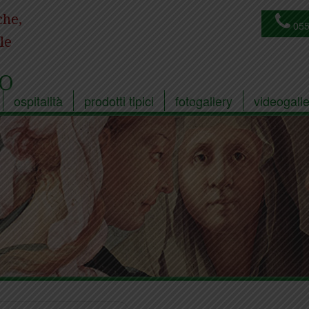
che,
055
le
O
ospitalità
prodotti tipici
fotogallery
videogalle