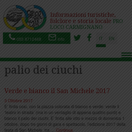
Informazioni turistiche,
folclore e storia locale
PRO
LOCO CARMIGNANO
IT
EN
055 8712468
info
To
nav
palio dei ciuchi
Verde e bianco il San Michele 2017
3 Ottobre 2017
E’ finita così, con la piazza colorata di bianco e verde: verde il
‘teatro in strada’ (ma in un ventaglio di appena quattro punti) e
bianco il palio dei ciuchi. E’ finita alle otto e mezzo di domenica 1
ottobre, dopo tre giorni di gara e spettacolo, l’edizione 2017 della
festa di San Michele, tra …
Continua