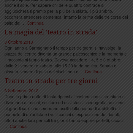
anche il sole. Per sapere chi delle quattro contrade si
aggiudicherà il premio per la più bella sfilata, il più ambito,
occorrerà attendere domenica. Intanto la prima delle tre corse del
palio dei …
Continua
La magia del ‘teatro in strada’
3 Ottobre 2013
Ogni anno a Carmignano il tempo per tre giorni si riavvolge, la
piazza del centro diventa un grande palcoscenico e la memoria e
il racconto si fanno teatro. Doveva accadere il 4, 5 e 6 ottobre:
dalle 21 venerdì e sabato, alle 15.30 la domenica. Sabato è
piovuta, venerdì il palio dei ciuchi non è …
Continua
Teatro in strada per tre giorni
6 Settembre 2012
Dopo la prima notte di festa ripensi ai costumi che si srotolano e
diventano affreschi, sculture ed essi stessi scenografia, assieme
ai grandi carri che sembrano usciti dalla penna di architetti o il
pennello di un’artista e i volti carichi di espressione dei rionali,
attori anche loro per soli tre giorni l’anno eppure perfetti, capaci
…
Continua