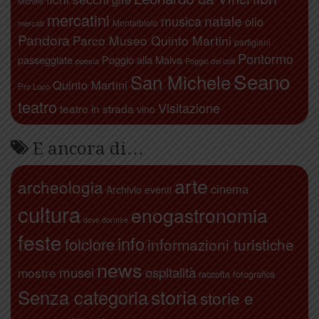
Michele
mercatini
natale
musica
olio
Montalbiolo
mercati
Pandora
Parco Museo Quinto Martini
partigiani
Pontormo
passeggiate
Poggio alla Malva
poesia
Poggio dei colli
Seano
San Michele
Quinto Martini
Pro Loco
teatro
Visitazione
teatro in strada
vino
E ancora di…
arte
archeologia
cinema
Archivio eventi
cultura
enogastronomia
dove dormire
feste
info
folclore
informazioni turistiche
news
ospitalità
musei
mostre
raccolta fotografica
storia
Senza categoria
storie e