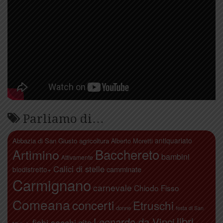
Parliamo di…
antiquariato
Abbazia di San Giusto
agricoltura
Alberto Moretti
Artimino
Bacchereto
bambini
Attivamente
Calici di stelle
camminate
biodistretto+
Carmignano
carnevale
Chiodo Fisso
Comeana
concerti
Etruschi
donne
festa di San
libri
Leonardo da Vinci
fichi secchi
gite