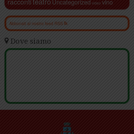
teatro
racconti
Uncategorized
vino
video
Abbonati al nostro feed RSS
Dove siamo