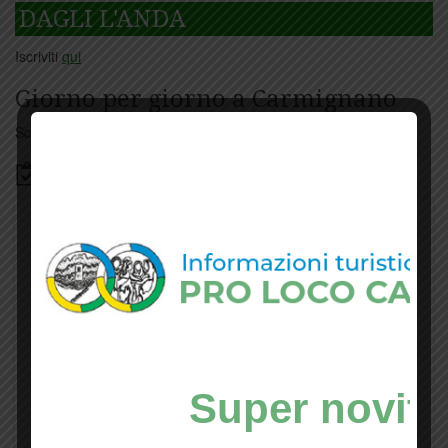
DAGLI L'ANDA
Iscriviti
qui
Giorno per giorno a Carmignano
Scopri tutti gli eventi
qui
Bacheca
Super novità