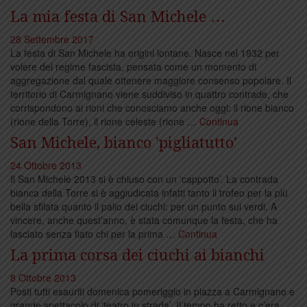
La mia festa di San Michele …
28 Settembre 2017
La festa di San Michele ha origini lontane. Nasce nel 1932 per
volere del regime fascista, pensata come un momento di
aggregazione dal quale ottenere maggiore consenso popolare. Il
territorio di Carmignano viene suddiviso in quattro contrade, che
corrispondono ai rioni che conosciamo anche oggi: il rione bianco
(rione della Torre), il rione celeste (rione …
Continua
San Michele, bianco 'pigliatutto'
24 Ottobre 2013
Il San Michele 2013 si è chiuso con un ‘cappotto’. La contrada
bianca della Torre si è aggiudicata infatti tanto il trofeo per la più
bella sfilata quanto il palio dei ciuchi: per un punto sui verdi. A
vincere, anche quest’anno, è stata comunque la festa, che ha
lasciato senza fiato chi per la prima …
Continua
La prima corsa dei ciuchi ai bianchi
8 Ottobre 2013
Posti tutti esauriti domenica pomeriggio in piazza a Carmignano e
grande spettacolo di ‘teatro in strada’. Il tempo ha retto e c’era