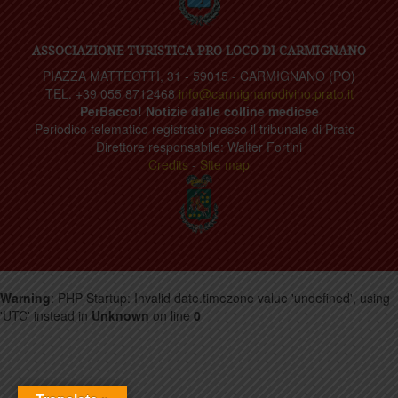
ASSOCIAZIONE TURISTICA PRO LOCO DI CARMIGNANO
PIAZZA MATTEOTTI, 31 - 59015 - CARMIGNANO (PO)
TEL. +39 055 8712468
info@carmignanodivino.prato.it
PerBacco! Notizie dalle colline medicee
Periodico telematico registrato presso il tribunale di Prato -
Direttore responsabile: Walter Fortini
Credits
-
Site map
Warning
: PHP Startup: Invalid date.timezone value 'undefined', using
'UTC' instead in
Unknown
on line
0