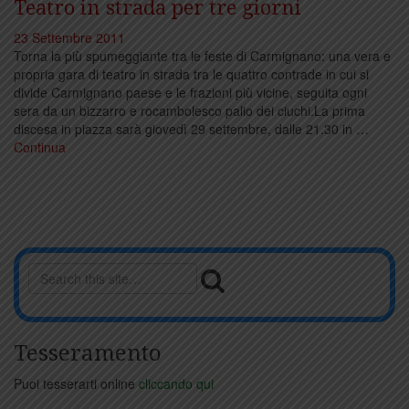
Teatro in strada per tre giorni
23 Settembre 2011
Torna la più spumeggiante tra le feste di Carmignano: una vera e
propria gara di teatro in strada tra le quattro contrade in cui si
divide Carmignano paese e le frazioni più vicine, seguita ogni
sera da un bizzarro e rocambolesco palio dei ciuchi.La prima
discesa in piazza sarà giovedì 29 settembre, dalle 21.30 in …
Continua
Tesseramento
Puoi tesserarti online
cliccando qui