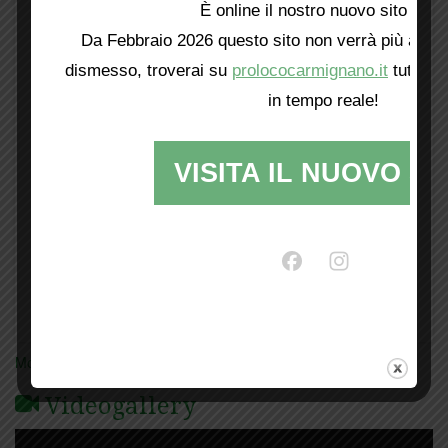
È online il nostro nuovo sito web!
Da Febbraio 2026 questo sito non verrà più aggio
dismesso, troverai su
prolococarmignano.it
tutti i 
in tempo reale!
VISITA IL NUOVO SI
Mostra tutte le locandine
Videogallery