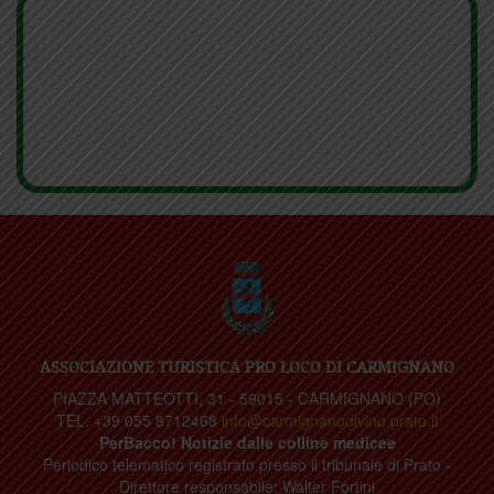
ASSOCIAZIONE TURISTICA PRO LOCO DI CARMIGNANO
PIAZZA MATTEOTTI, 31 - 59015 - CARMIGNANO (PO)
TEL. +39 055 8712468
info@carmignanodivino.prato.it
PerBacco! Notizie dalle colline medicee
Periodico telematico registrato presso il tribunale di Prato -
Direttore responsabile: Walter Fortini