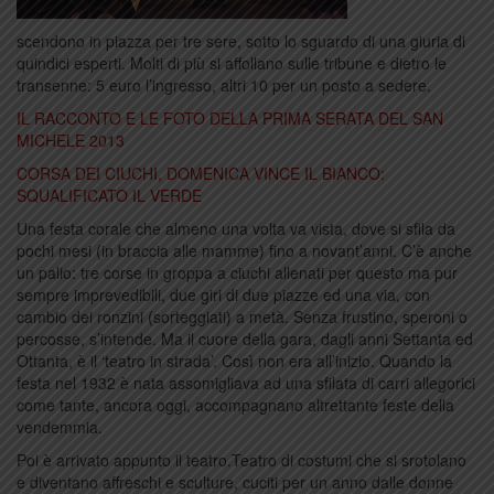
scendono in piazza per tre sere, sotto lo sguardo di una giuria di
quindici esperti. Molti di più si affollano sulle tribune e dietro le
transenne: 5 euro l’ingresso, altri 10 per un posto a sedere.
IL RACCONTO E LE FOTO DELLA PRIMA SERATA DEL SAN
MICHELE 2013
CORSA DEI CIUCHI, DOMENICA VINCE IL BIANCO:
SQUALIFICATO IL VERDE
Una festa corale che almeno una volta va vista, dove si sfila da
pochi mesi (in braccia alle mamme) fino a novant’anni. C’è anche
un palio: tre corse in groppa a ciuchi allenati per questo ma pur
sempre imprevedibili, due giri di due piazze ed una via, con
cambio dei ronzini (sorteggiati) a metà. Senza frustino, speroni o
percosse, s’intende. Ma il cuore della gara, dagli anni Settanta ed
Ottanta, è il ‘teatro in strada’. Così non era all’inizio. Quando la
festa nel 1932 è nata assomigliava ad una sfilata di carri allegorici
come tante, ancora oggi, accompagnano altrettante feste della
vendemmia.
Poi è arrivato appunto il teatro.Teatro di costumi che si srotolano
e diventano affreschi e sculture, cuciti per un anno dalle donne