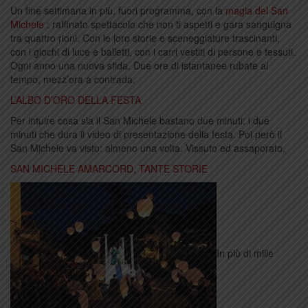
Un fine settimana in più, fuori programma, con la
magia del San
Michele
: raffinato spettacolo che non ti aspetti e gara sanguigna
tra quattro rioni. Con le loro storie e sceneggiature trascinanti,
con i giochi di luce e balletti, con i carri vestiti di persone e tessuti.
Ogni anno una nuova sfida. Due ore di istantanee rubate al
tempo, mezz’ora a contrada.
L’ALBO D’ORO DELLA FESTA
Per intuire cosa sia il San Michele bastano due minuti: i due
minuti che dura il video di presentazione della festa. Poi però il
San Michele va visto: almeno una volta. Vissuto ed assaporato.
SAN MICHELE AMARCORD, TANTE STORIE
In più di mille