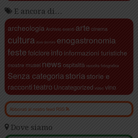
E ancora di…
arte
archeologia
cinema
Archivio eventi
cultura
enogastronomia
dove dormire
feste
info
folclore
informazioni turistiche
news
ospitalità
musei
mostre
raccolta fotografica
storia
Senza categoria
storie e
teatro
racconti
Uncategorized
vino
video
Abbonati al nostro feed RSS
Dove siamo