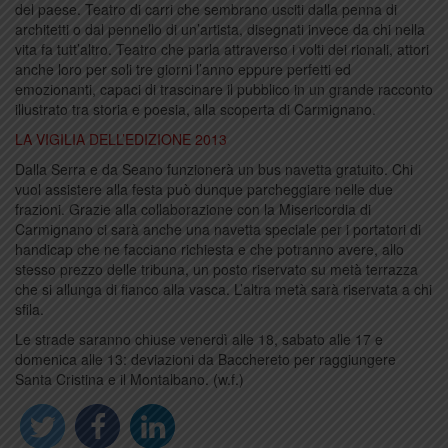
del paese. Teatro di carri che sembrano usciti dalla penna di
architetti o dal pennello di un’artista, disegnati invece da chi nella
vita fa tutt’altro. Teatro che parla attraverso i volti dei rionali, attori
anche loro per soli tre giorni l’anno eppure perfetti ed
emozionanti, capaci di trascinare il pubblico in un grande racconto
illustrato tra storia e poesia, alla scoperta di Carmignano.
LA VIGILIA DELL’EDIZIONE 2013
Dalla Serra e da Seano funzionerà un bus navetta gratuito. Chi
vuol assistere alla festa può dunque parcheggiare nelle due
frazioni. Grazie alla collaborazione con la Misericordia di
Carmignano ci sarà anche una navetta speciale per i portatori di
handicap che ne facciano richiesta e che potranno avere, allo
stesso prezzo delle tribuna, un posto riservato su metà terrazza
che si allunga di fianco alla vasca. L’altra metà sarà riservata a chi
sfila.
Le strade saranno chiuse venerdì alle 18, sabato alle 17 e
domenica alle 13: deviazioni da Bacchereto per raggiungere
Santa Cristina e il Montalbano. (w.f.)