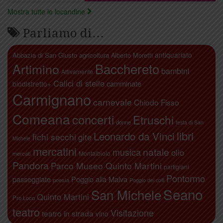
Mostra tutte le locandine
Parliamo di…
antiquariato
Abbazia di San Giusto
agricoltura
Alberto Moretti
Artimino
Bacchereto
bambini
Attivamente
Calici di stelle
camminate
biodistretto+
Carmignano
carnevale
Chiodo Fisso
Comeana
concerti
Etruschi
donne
festa di San
libri
Leonardo da Vinci
fichi secchi
gite
Michele
mercatini
natale
musica
olio
Montalbiolo
mercati
Pandora
Parco Museo Quinto Martini
partigiani
Pontormo
passeggiate
Poggio alla Malva
poesia
Poggio dei colli
Seano
San Michele
Quinto Martini
Pro Loco
teatro
Visitazione
teatro in strada
vino