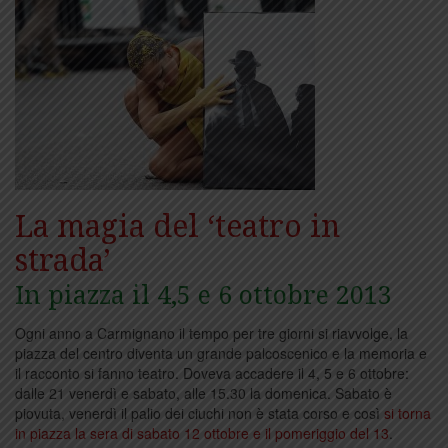
La magia del ‘teatro in
strada’
In piazza il 4,5 e 6 ottobre 2013
Ogni anno a Carmignano il tempo per tre giorni si riavvolge, la
piazza del centro diventa un grande palcoscenico e la memoria e
il racconto si fanno teatro. Doveva accadere il 4, 5 e 6 ottobre:
dalle 21 venerdì e sabato, alle 15.30 la domenica. Sabato è
piovuta, venerdì il palio dei ciuchi non è stata corso e così
si torna
in piazza la sera di sabato 12 ottobre e il pomeriggio del 13
.