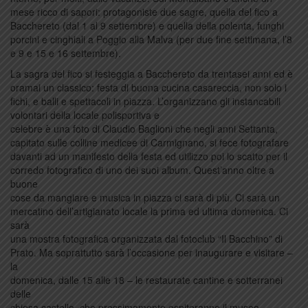
mese ricco di sapori: protagoniste due sagre, quella del fico a
Bacchereto (dal 1 al 9 settembre) e quella della polenta, funghi
porcini e cinghiali a Poggio alla Malva (per due fine settimana, l’8
e 9 e 15 e 16 settembre).
La sagra del fico si festeggia a Bacchereto da trentasei anni ed è
oramai un classico: festa di buona cucina casareccia, non solo i
fichi, e balli e spettacoli in piazza. L’organizzano gli instancabili
volontari della locale polisportiva e
celebre è una foto di Claudio Baglioni che negli anni Settanta,
capitato sulle colline medicee di Carmignano, si fece fotografare
davanti ad un manifesto della festa ed utilizzo poi lo scatto per il
corredo fotografico di uno dei suoi album. Quest’anno oltre a
buone
cose da mangiare e musica in piazza ci sarà di più. Ci sarà un
mercatino dell’artigianato locale la prima ed ultima domenica. Ci
sarà
una mostra fotografica organizzata dal fotoclub “Il Bacchino” di
Prato. Ma soprattutto sarà l’occasione per inaugurare e visitare –
la
domenica, dalle 15 alle 18 – le restaurate cantine e sotterranei
delle
chiesa castello, che prossimamente ospiteranno il museo