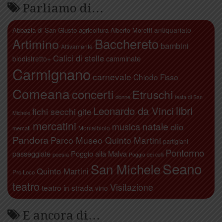
Parliamo di…
antiquariato
Abbazia di San Giusto
agricoltura
Alberto Moretti
Artimino
Bacchereto
bambini
Attivamente
Calici di stelle
camminate
biodistretto+
Carmignano
carnevale
Chiodo Fisso
Comeana
concerti
Etruschi
donne
festa di San
libri
Leonardo da Vinci
fichi secchi
gite
Michele
mercatini
natale
musica
olio
Montalbiolo
mercati
Pandora
Parco Museo Quinto Martini
partigiani
Pontormo
passeggiate
Poggio alla Malva
poesia
Poggio dei colli
Seano
San Michele
Quinto Martini
Pro Loco
teatro
Visitazione
teatro in strada
vino
E ancora di…