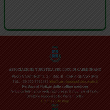
ASSOCIAZIONE TURISTICA PRO LOCO DI CARMIGNANO
PIAZZA MATTEOTTI, 31 - 59015 - CARMIGNANO (PO)
TEL. +39 055 8712468
info@carmignanodivino.prato.it
PerBacco! Notizie dalle colline medicee
Periodico telematico registrato presso il tribunale di Prato -
Direttore responsabile: Walter Fortini
Credits
-
Site map