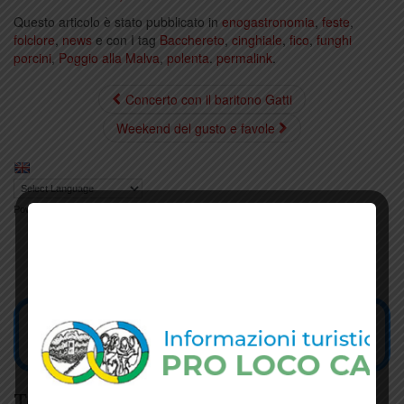
Questo articolo è stato pubblicato in
enogastronomia
,
feste
,
folclore
,
news
e con I tag
Bacchereto
,
cinghiale
,
fico
,
funghi
porcini
,
Poggio alla Malva
,
polenta
.
permalink
.
Concerto con il baritono Gatti
Weekend del gusto e favole
Powered by
Translate
Tesseramento