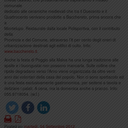
comunale
dedicato alle ceramiche medievali che tra il Duecento e il
Quattrocento venivano prodotte a Bacchereto, prima ancora che
a
Montelupo. Restaurate dalla locale Polisportiva, con il contributo
della
Provincia e del Comune, attraverso l’8 per cento degli oneri di
urbanizzazione destinati agli edifici di culto. Info:
www.bacchereto.it
.
Anche la festa di Poggio alla Malva ha una lunga tradizione alle
spalle e i buongustai non possono mancarla. Sulle colline che
ripide degradano verso l’Arno viene organizzata da oltre venti
anni dai volontari della casa del popolo. Non ci sono spettacolo ed
è una festa esclusivamente gastronomica, per sedersi a tavola e
deliziare i palati. A cena, ma la domenica anche a pranzo. Info:
055.8718054. (w.f.)
Print
PDF
|
Posted on
martedì, 04 Settembre 2012