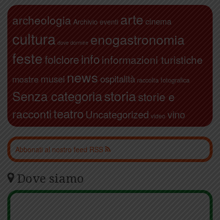
arte
archeologia
cinema
Archivio eventi
cultura
enogastronomia
dove dormire
feste
info
folclore
informazioni turistiche
news
ospitalità
musei
mostre
raccolta fotografica
storia
Senza categoria
storie e
teatro
racconti
Uncategorized
vino
video
Abbonati al nostro feed RSS
Dove siamo