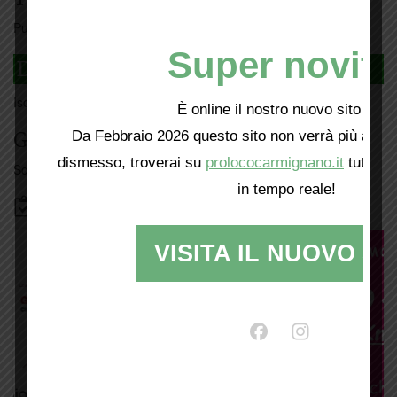
Puoi tesserarti online
cliccando qui
Super novità
DAGLI L'ANDA
Iscriviti
qui
È online il nostro nuovo sito web!
Da Febbraio 2026 questo sito non verrà più aggio
Giorno per giorno a Carmignano
dismesso, troverai su
prolococarmignano.it
tutti i 
Scopri tutti gli eventi
qui
in tempo reale!
Bacheca
VISITA IL NUOVO SI