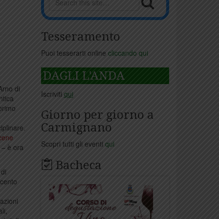
Tesseramento
Puoi tesserarti online
cliccando qui
DAGLI L'ANDA
Arno di
Iscriviti
qui
ntica
 primo
Giorno per giorno a
Carmignano
iplinare.
 cene
Scopri tutti gli eventi
qui
– è ora
Bacheca
 di
icento
azioni
li,