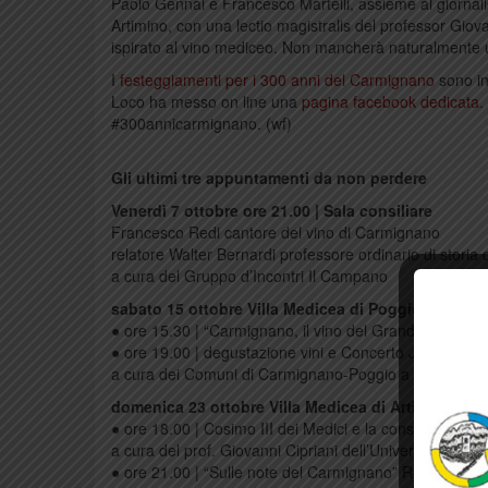
Paolo Gennai e Francesco Martelli, assieme al giornalista 
Artimino, con una lectio magistralis del professor Giov
ispirato al vino mediceo. Non mancherà naturalmente 
I
festeggiamenti per i 300 anni del Carmignano
sono in
Loco ha messo on line una
pagina facebook dedicata.
#300annicarmignano. (wf)
Gli ultimi tre appuntamenti da non perdere
Venerdì 7 ottobre ore 21.00 | Sala consiliare
Francesco Redi cantore del vino di Carmignano
relatore Walter Bernardi professore ordinario di storia 
a cura del Gruppo d’Incontri Il Campano
sabato 15 ottobre Villa Medicea di Poggio a Caian
● ore 15.30 | “Carmignano, il vino del Granduca” Conv
● ore 19.00 | degustazione vini e Concerto Jazz con F
a cura dei Comuni di Carmignano-Poggio a Caiano e de
domenica 23 ottobre Villa Medicea di Artimino
● ore 18.00 | Cosimo III dei Medici e la consacrazione 
a cura del prof. Giovanni Cipriani dell’Università di Fir
● ore 21.00 | “Sulle note del Carmignano” Recital del