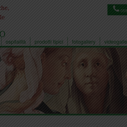
che,
055
le
O
ospitalità
prodotti tipici
fotogallery
videogalle