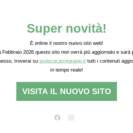
:
Super novità!
È online il nostro nuovo sito web!
 Febbraio 2026 questo sito non verrà più aggiornato e sarà 
esso, troverai su
prolococarmignano.it
tutti i contenuti aggio
in tempo reale!
 con I tag
Carmignano
,
Francesco Redi
,
vino di Carmignano
.
permalin
za
Le origini del San Michele
VISITA IL NUOVO SITO