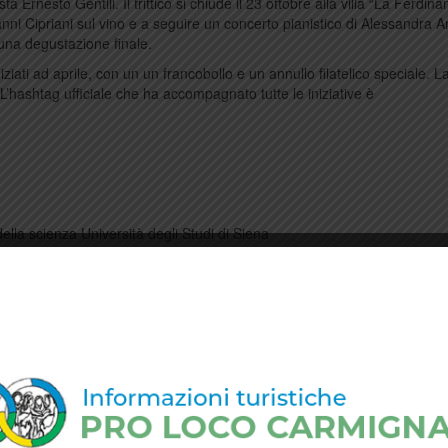
Ernesto Gentili. Il trittico si chiude il 23 ottobre alla villa “La Ferdina
anni Cipriani sul vino e a seguire un concerto pianistico di Alessandra
una degustazione finale.
iziati ad aprile, con un un francobollo e un annullo filatelico speciale. L
L’hashtag ufficiale che ha accompagnato tutte le iniziative è
della scienza Università degli Studi di Siena
o
egno storiografico
ilippo Grassi e i Jazz Combo
l Consorzio di tutela dei Vini di Carmignano
dei vini toscani di eccellenza nel 1716 Lectio Magistralis sul Vino di C
enze
la pianista Alessandra Ammara Eno-racconto e degustazioni emozionali