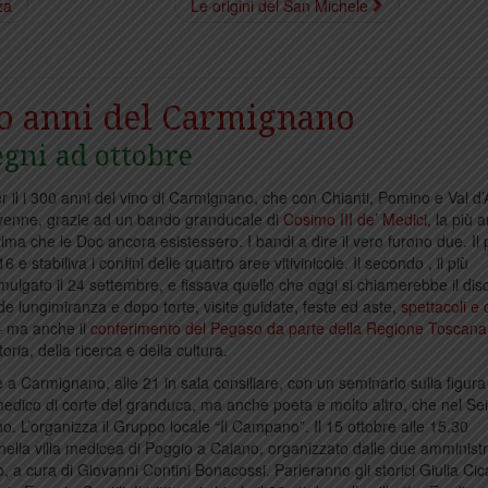
za
Le origini del San Michele
o anni del Carmignano
gni ad ottobre
per il i 300 anni del vino di Carmignano, che con Chianti, Pomino e Val d’
venne, grazie ad un bando granducale di
Cosimo III de’ Medici
, la più a
ma che le Doc ancora esistessero. I bandi a dire il vero furono due. Il
16 e stabiliva i confini delle quattro aree vitivinicole. Il secondo , il più
mulgato il 24 settembre, e fissava quello che oggi si chiamerebbe il disc
de lungimiranza e dopo torte, visite guidate, feste ed aste,
spettacoli e
 ma anche il
conferimento del Pegaso da parte della Regione Toscana
oria, della ricerca e della cultura.
bre a Carmignano, alle 21 in sala consiliare, con un seminario sulla figura
medico di corte del granduca, ma anche poeta e molto altro, che nel Se
o. L’organizza il Gruppo locale “Il Campano”. Il 15 ottobre alle 15.30
ella villa medicea di Poggio a Caiano, organizzato dalle due amministr
a cura di Giovanni Contini Bonacossi. Parleranno gli storici Giulia Cica