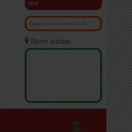
vino
Abbonati al nostro feed RSS
Dove siamo