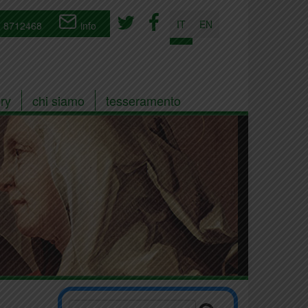
IT
EN
 8712468
info
ry
chi siamo
tesseramento