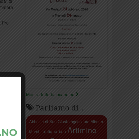
nda” di
 Ammara
a Pro
Mostra tutte le locandine
Parliamo di…
Abbazia di San Giusto
agricoltura
Alberto
armignano
Artimino
antiquariato
Moretti