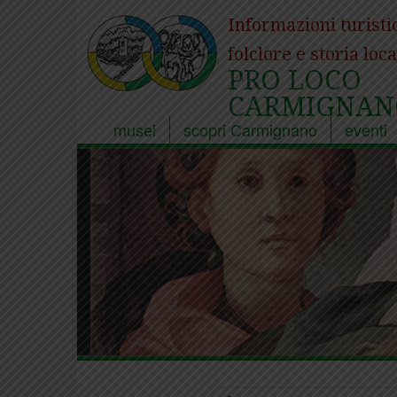
Informazioni turisti
folclore e storia loca
PRO LOCO
CARMIGNAN
musei
scopri Carmignano
eventi