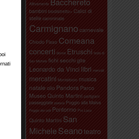
Bacchereto
Attivamente
bambini
Calici di
biodistretto+
stelle
camminate
Carmignano
carnevale
Comeana
Chiodo Fisso
concerti
Etruschi
donne
festa di
poi
fichi secchi
gite
San Michele
rnati
libri
Leonardo da Vinci
mercati
mercatini
k
.
musica
Montalbiolo
natale
Pandora
Parco
olio
Museo Quinto Martini
partigiani
passeggiate
Poggio alla Malva
poesia
Pontormo
Pro Loco
Poggio dei colli
San
Quinto Martini
Seano
Michele
teatro