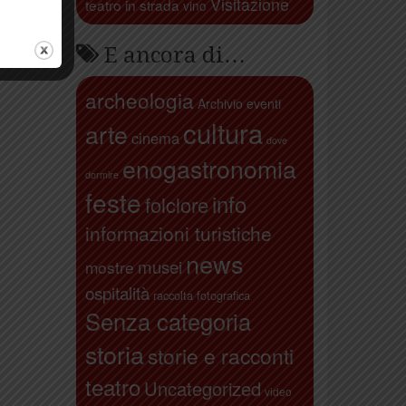
Visitazione
teatro in strada
vino
E ancora di…
archeologia
Archivio eventi
cultura
arte
cinema
dove
enogastronomia
dormire
feste
info
folclore
informazioni turistiche
news
musei
mostre
ospitalità
raccolta fotografica
Senza categoria
storia
storie e racconti
teatro
Uncategorized
video