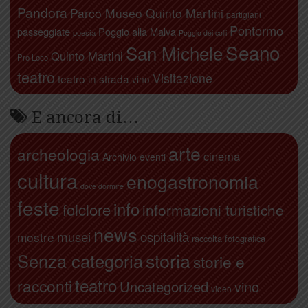
Pandora
Parco Museo Quinto Martini
partigiani
Pontormo
passeggiate
Poggio alla Malva
poesia
Poggio dei colli
Seano
San Michele
Quinto Martini
Pro Loco
teatro
Visitazione
teatro in strada
vino
E ancora di…
arte
archeologia
cinema
Archivio eventi
cultura
enogastronomia
dove dormire
feste
info
folclore
informazioni turistiche
news
ospitalità
musei
mostre
raccolta fotografica
storia
Senza categoria
storie e
teatro
racconti
Uncategorized
vino
video