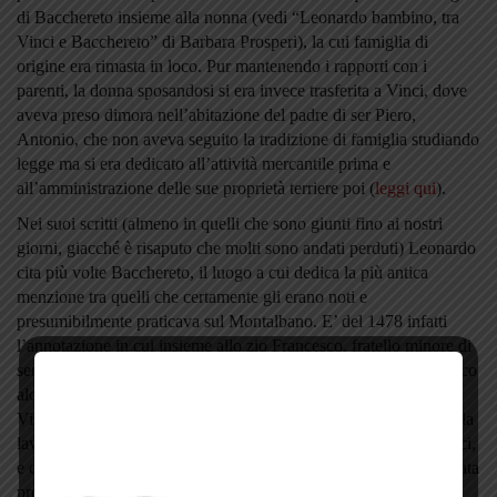
di Bacchereto insieme alla nonna (vedi “Leonardo bambino, tra
Vinci e Bacchereto” di Barbara Prosperi), la cui famiglia di
origine era rimasta in loco. Pur mantenendo i rapporti con i
parenti, la donna sposandosi si era invece trasferita a Vinci, dove
aveva preso dimora nell’abitazione del padre di ser Piero,
Antonio, che non aveva seguito la tradizione di famiglia studiando
legge ma si era dedicato all’attività mercantile prima e
all’amministrazione delle sue proprietà terriere poi (
leggi qui
).
Nei suoi scritti (almeno in quelli che sono giunti fino ai nostri
giorni, giacché è risaputo che molti sono andati perduti) Leonardo
cita più volte Bacchereto, il luogo a cui dedica la più antica
menzione tra quelli che certamente gli erano noti e
presumibilmente praticava sul Montalbano. E’ del 1478 infatti
l’annotazione in cui insieme allo zio Francesco, fratello minore di
ser Piero, cui era legatissimo, il genio ricorda nel Codice Atlantico
alcuni “compari in Bachereto”, mentre non si trova traccia di
Vinci almeno fino al 1494. Inoltre rammenta alcune pratiche della
lavorazione dell’argilla che trovavano largo impiego nelle fornaci,
e che egli dimostra di conoscere per esperienza personale, mutuata
probabilmente in quella della famiglia della nonna, anche se è