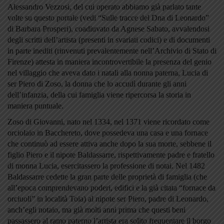
Alessandro Vezzosi, del cui operato abbiamo già parlato tante
volte su questo portale (vedi “Sulle tracce del Dna di Leonardo”
di Barbara Prosperi), coadiuvato da Agnese Sabato, avvalendosi
degli scritti dell’artista (presenti in svariati codici) e di documenti
in parte inediti (rinvenuti prevalentemente nell’Archivio di Stato di
Firenze) attesta in maniera incontrovertibile la presenza del genio
nel villaggio che aveva dato i natali alla nonna paterna, Lucia di
ser Piero di Zoso, la donna che lo accudì durante gli anni
dell’infanzia, della cui famiglia viene ripercorsa la storia in
maniera puntuale.
Zoso di Giovanni, nato nel 1334, nel 1371 viene ricordato come
orciolaio in Bacchereto, dove possedeva una casa e una fornace
che continuò ad essere attiva anche dopo la sua morte, sebbene il
figlio Piero e il nipote Baldassarre, rispettivamente padre e fratello
di monna Lucia, esercitassero la professione di notai. Nel 1482
Baldassarre cedette la gran parte delle proprietà di famiglia (che
all’epoca comprendevano poderi, edifici e la già citata “fornace da
orciuoli” in località Toia) al nipote ser Piero, padre di Leonardo,
anch’egli notaio, ma già molti anni prima che questi beni
passassero al ramo paterno l’artista era solito frequentare il borgo