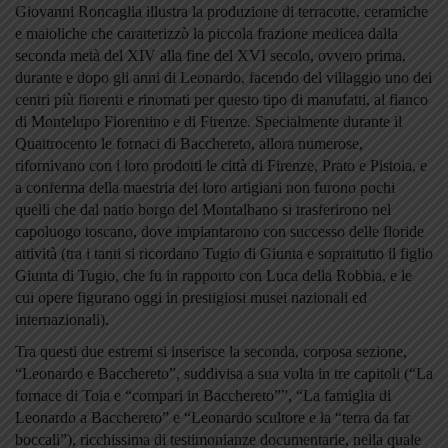
Giovanni Roncaglia illustra la produzione di terracotte, ceramiche
e maioliche che caratterizzò la piccola frazione medicea dalla
seconda metà del XIV alla fine del XVI secolo, ovvero prima,
durante e dopo gli anni di Leonardo, facendo del villaggio uno dei
centri più fiorenti e rinomati per questo tipo di manufatti, al fianco
di Montelupo Fiorentino e di Firenze. Specialmente durante il
Quattrocento le fornaci di Bacchereto, allora numerose,
rifornivano con i loro prodotti le città di Firenze, Prato e Pistoia, e
a conferma della maestria dei loro artigiani non furono pochi
quelli che dal natio borgo del Montalbano si trasferirono nel
capoluogo toscano, dove impiantarono con successo delle floride
attività (tra i tanti si ricordano Tugio di Giunta e soprattutto il figlio
Giunta di Tugio, che fu in rapporto con Luca della Robbia, e le
cui opere figurano oggi in prestigiosi musei nazionali ed
internazionali).
Tra questi due estremi si inserisce la seconda, corposa sezione,
“Leonardo e Bacchereto”, suddivisa a sua volta in tre capitoli (“La
fornace di Toia e “compari in Bacchereto””, “La famiglia di
Leonardo a Bacchereto” e “Leonardo scultore e la “terra da far
boccali”), ricchissima di testimonianze documentarie, nella quale