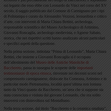
sui legami che esso ebbe con Leonardo da Vinci nel corso del XV
secolo, il saggio pubblicato dal Comune di Carmignano per i tipi
di Polistampa e curato da Alessandro Vezzosi, leonardista e critico
d’arte, con interventi di Maria Chiara Bettini, archeologa,
responsabile scientifico del Museo Archeologico di Artimino,
Giovanni Roncaglia, archeologo medievista, e Agnese Sabato,
storica, che nei rispettivi scritti hanno analizzato alcuni particolari
e specifici aspetti della questione.
Nella prima sezione, intitolata “Prima di Leonardo”, Maria Chiara
Bettini, che insieme a Giovanni Roncaglia si è occupata
dell’allestimento del
Museo delle Antiche Maioliche di
Bacchereto
, passa in rassegna le scoperte delle
importanti
testimonianze di epoca etrusca
, rinvenute nei decenni scorsi nel
comprensorio carmignanese, dislocate fra Comeana, Artimino e in
particolar modo Pietramarina, località quest’ultima non lontana
tanto da Vinci quanto da Bacchereto, un’area che si suppone sia
stata conosciuta e visitata dal giovane Leonardo, che era solito
muoversi con disinvoltura sul Montalbano.
Nella terza sezione, dal titolo “Bacchereto e la ceramica smaltata”,