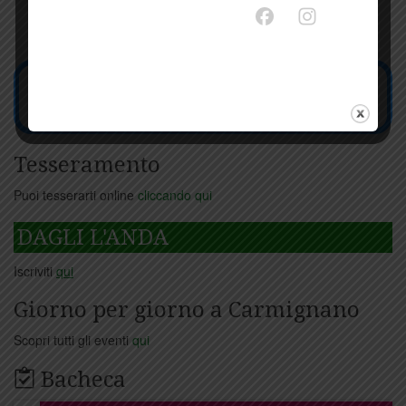
Tesseramento
Puoi tesserarti online
cliccando qui
DAGLI L'ANDA
Iscriviti
qui
Giorno per giorno a Carmignano
Scopri tutti gli eventi
qui
Bacheca