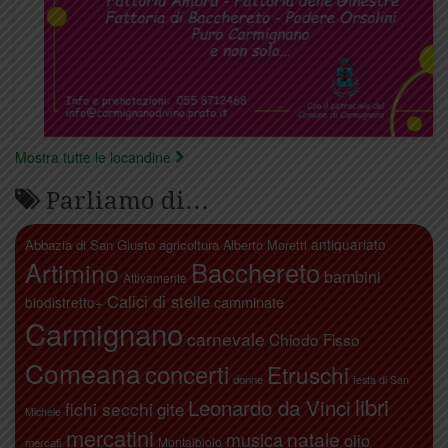
Mostra tutte le locandine
Parliamo di…
antiquariato
Abbazia di San Giusto
agricoltura
Alberto Moretti
Artimino
Bacchereto
bambini
Attivamente
Calici di stelle
camminate
biodistretto+
Carmignano
carnevale
Chiodo Fisso
Comeana
concerti
Etruschi
donne
festa di San
libri
Leonardo da Vinci
fichi secchi
gite
Michele
mercatini
natale
musica
olio
Montalbiolo
mercati