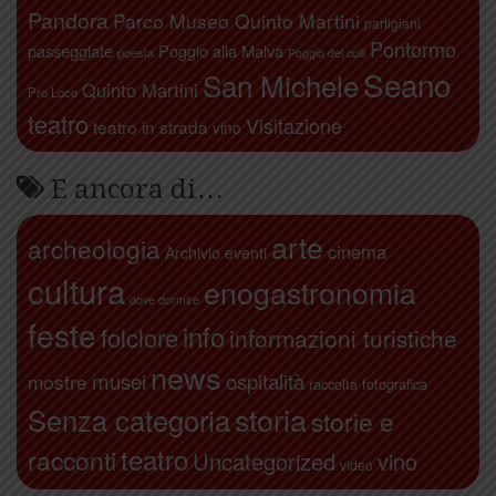
Pandora
Parco Museo Quinto Martini
partigiani
Pontormo
passeggiate
Poggio alla Malva
poesia
Poggio dei colli
Seano
San Michele
Quinto Martini
Pro Loco
teatro
Visitazione
teatro in strada
vino
E ancora di…
arte
archeologia
cinema
Archivio eventi
cultura
enogastronomia
dove dormire
feste
info
folclore
informazioni turistiche
news
ospitalità
musei
mostre
raccolta fotografica
storia
Senza categoria
storie e
teatro
racconti
Uncategorized
vino
video