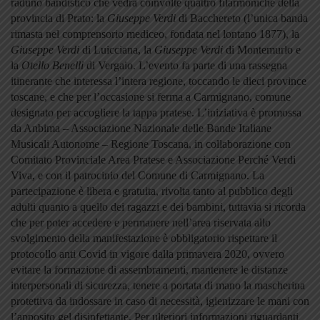
raduno bandistico che vedrà coinvolte quattro filarmoniche della
provincia di Prato: la
Giuseppe Verdi
di Bacchereto (l’unica banda
rimasta nel comprensorio mediceo, fondata nel lontano 1877), la
Giuseppe Verdi
di Luicciana, la
Giuseppe Verdi
di Montemurlo e
la
Otello Benelli
di Vergaio. L’evento fa parte di una rassegna
itinerante che interessa l’intera regione, toccando le dieci province
toscane, e che per l’occasione si ferma a Carmignano, comune
designato per accogliere la tappa pratese. L’iniziativa è promossa
da Anbima – Associazione Nazionale delle Bande Italiane
Musicali Autonome – Regione Toscana, in collaborazione con
Comitato Provinciale Area Pratese e Associazione Perché Verdi
Viva, e con il patrocinio del Comune di Carmignano. La
partecipazione è libera e gratuita, rivolta tanto al pubblico degli
adulti quanto a quello dei ragazzi e dei bambini, tuttavia si ricorda
che per poter accedere e permanere nell’area riservata allo
svolgimento della manifestazione è obbligatorio rispettare il
protocollo anti Covid in vigore dalla primavera 2020, ovvero
evitare la formazione di assembramenti, mantenere le distanze
interpersonali di sicurezza, tenere a portata di mano la mascherina
protettiva da indossare in caso di necessità, igienizzare le mani con
l’apposito gel disinfettante. Per ulteriori informazioni riguardanti