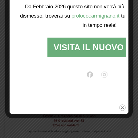
Da Febbraio 2026 questo sito non verrà più aggio
dismesso, troverai su
prolococarmignano.it
tutti i 
in tempo reale!
VISITA IL NUOVO SI