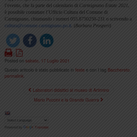
l’evento, che fa parte del calendario di
Carmignano Estate 2021
,
è possibile contattare l’Ufficio Cultura del Comune di
Carmignano, chiamando i numeri 055.8750250-231 o scrivendo a
cultura@comune.carmignano.po.it
. (
Barbara Prosperi)
Print
PDF
|
Posted on
sabato, 17 Luglio 2021
Questo articolo è stato pubblicato in
feste
e con I tag
Bacchereto
.
permalink
.
Laboratori didattici al museo di Artimino
Mario Puccini e la Grande Guerra
Powered by
Translate