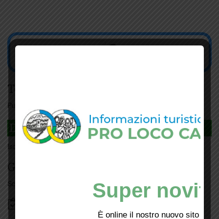
Tesseramento
Puoi tesserarti online
cliccando qui
DAGLI L'ANDA
Iscriviti
qui
Giorno per giorno a Carmignano
Scopri tutti gli eventi
qui
Super novità
Bacheca
È online il nostro nuovo sito web!