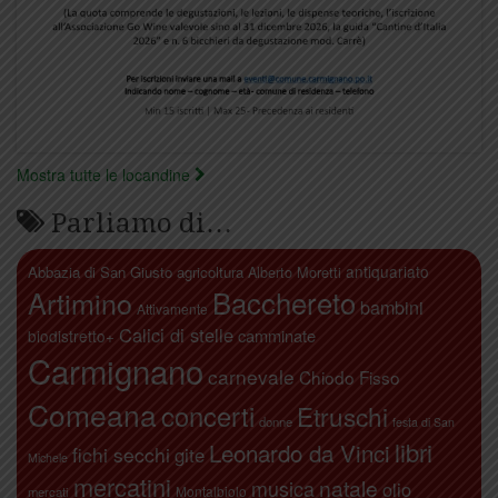
Mostra tutte le locandine
Parliamo di…
antiquariato
Abbazia di San Giusto
agricoltura
Alberto Moretti
Artimino
Bacchereto
bambini
Attivamente
Calici di stelle
camminate
biodistretto+
Carmignano
carnevale
Chiodo Fisso
Comeana
concerti
Etruschi
donne
festa di San
libri
Leonardo da Vinci
fichi secchi
gite
Michele
mercatini
natale
musica
olio
Montalbiolo
mercati