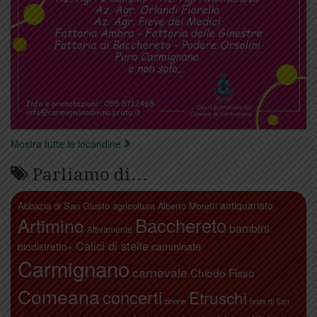
Mostra tutte le locandine
Parliamo di…
antiquariato
Abbazia di San Giusto
agricoltura
Alberto Moretti
Artimino
Bacchereto
bambini
Attivamente
Calici di stelle
camminate
biodistretto+
Carmignano
carnevale
Chiodo Fisso
Comeana
concerti
Etruschi
donne
festa di San