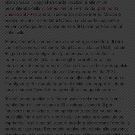
alloro presso il cippo che ricorda l’eccidio, e alle 21.30
nell’anfiteatro della
villa medicea
La Ferdinanda,
patrimonio
Unesco dal 2013
, andrà in scena Un amore eterno. Musica e
poesia, recital di e con Moni Ovadia, con la partecipazione di
Vincenzo Pasquariello al pianoforte e di Giovanna Famulari al
violoncello.
Attore, cantante, compositore, drammaturgo e scrittore di rara
sensibilità e versatile talento, Moni Ovadia, classe 1946, nato in
Bulgaria da una famiglia di origine ebraica e trasferitosi in
tenerissima età in Italia, è uno degli interpreti teatrali più
interessanti del panorama artistico nazionale, ed è il protagonista
assoluto dell’evento più atteso di Carmignano Estate 2021,
rassegna promossa dall’assessorato alla cultura del Comune di
Carmignano. Per quanto riguarda il recital che proporrà sabato
sera, lo stesso Ovadia lo ha presentato con queste parole.
“Il sentimento poetico e l’afflato musicale nel momento in cui si
manifestano all’uomo sono uniti – spiega -, sono fatti per
intessere una relazione. Il componimento poetico ha una sua
musicalità interna che lo rende tale, la musica arte assoluta sa
esprimersi in sé e per sé, eppure desidera abbracciare l’arte della
parola per generare il connubio poetico che dà vita alla canzone,
al melologo, alla romanza, alla beceuse, al lied e a molteplici altre