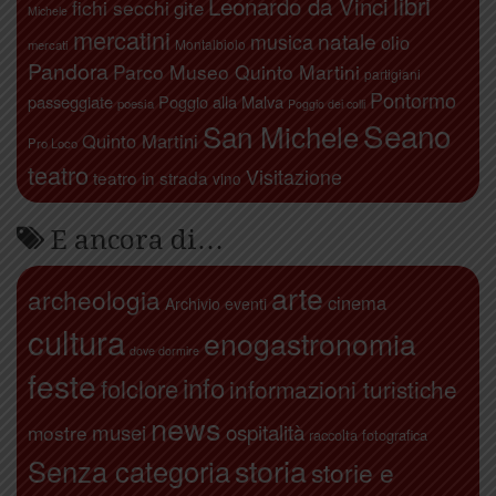
libri
Leonardo da Vinci
fichi secchi
gite
Michele
mercatini
natale
musica
olio
Montalbiolo
mercati
Pandora
Parco Museo Quinto Martini
partigiani
Pontormo
passeggiate
Poggio alla Malva
poesia
Poggio dei colli
Seano
San Michele
Quinto Martini
Pro Loco
teatro
Visitazione
teatro in strada
vino
E ancora di…
arte
archeologia
cinema
Archivio eventi
cultura
enogastronomia
dove dormire
feste
info
folclore
informazioni turistiche
news
ospitalità
musei
mostre
raccolta fotografica
storia
Senza categoria
storie e