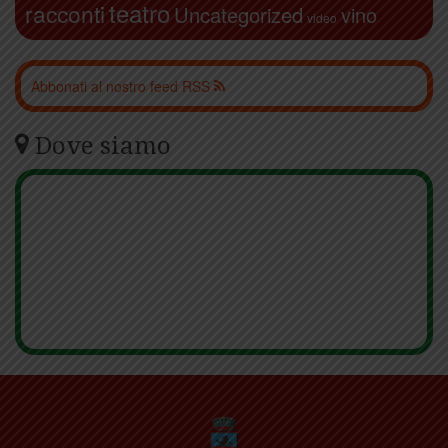
teatro
racconti
Uncategorized
vino
video
Abbonati al nostro feed RSS
Dove siamo