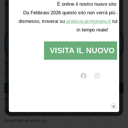
È online il nostro nuovo sito web!
Powered by
Translate
Da Febbraio 2026 questo sito non verrà più aggio
dismesso, troverai su
prolococarmignano.it
tutti i 
in tempo reale!
VISITA IL NUOVO SI
Tesseramento
Puoi tesserarti online
cliccando qui
DAGLI L'ANDA
Iscriviti
qui
Giorno per giorno a Carmignano
Scopri tutti gli eventi
qui