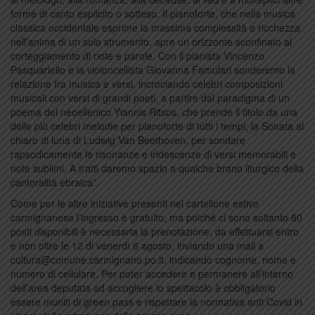
forme di canto esplicito o sotteso. Il pianoforte, che nella musica
classica occidentale esprime la massima complessità e ricchezza
nell’anima di un solo strumento, apre un orizzonte sconfinato al
corteggiamento di note e parole. Con il pianista Vincenzo
Pasquariello e la violoncellista Giovanna Famulari sonderemo la
relazione fra musica e versi, incrociando celebri composizioni
musicali con versi di grandi poeti, a partire dal paradigma di un
poema del neoellenico Yiannis Ritsos, che prende il titolo da una
delle più celebri melodie per pianoforte di tutti i tempi, la Sonata al
chiaro di luna di Ludwig Van Beethoven, per sondare
rapsodicamente le risonanze e iridescenze di versi memorabili e
note sublimi. A tratti daremo spazio a qualche brano liturgico della
cantoralità ebraica”.
Come per le altre iniziative presenti nel cartellone estivo
carmignanese l’ingresso è gratuito, ma poiché ci sono soltanto 80
posti disponibili è necessaria la prenotazione, da effettuarsi entro
e non oltre le 12 di venerdì 6 agosto, inviando una mail a
cultura@comune.carmignano.po.it, indicando cognome, nome e
numero di cellulare. Per poter accedere e permanere all’interno
dell’area deputata ad accogliere lo spettacolo è obbligatorio
essere muniti di green pass e rispettare la normativa anti Covid in