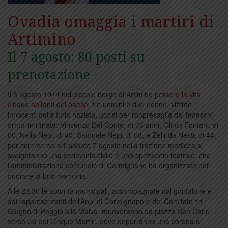
Ovadia omaggia i martiri di
Artimino
Il 7 agosto: 80 posti su
prenotazione
Il 6 agosto 1944 nel piccolo borgo di Artimino
persero la vita
cinque abitanti del paese
, tre uomini e due donne, vittime
innocenti della furia nazista, uccisi per rappresaglia dai tedeschi
ormai in ritirata: Vincenzo Del Conte, di 76 anni, Olinto Fontani, di
60, Nella Nepi, di 40, Samuele Nepi, di 68, e Zelinda Nesti, di 44;
per commemorarli sabato 7 agosto nella frazione medicea si
svolgeranno una cerimonia civile e uno spettacolo teatrale, che
l’amministrazione comunale di Carmignano ha organizzato per
onorare la loro memoria.
Alle 20.30 le autorità municipali, accompagnate dal gonfalone e
dai rappresentanti dell’Anpi di Carmignano e del Comitato 11
Giugno di Poggio alla Malva, muoveranno da piazza San Carlo
verso via dei Cinque Martiri, dove deporranno una corona di