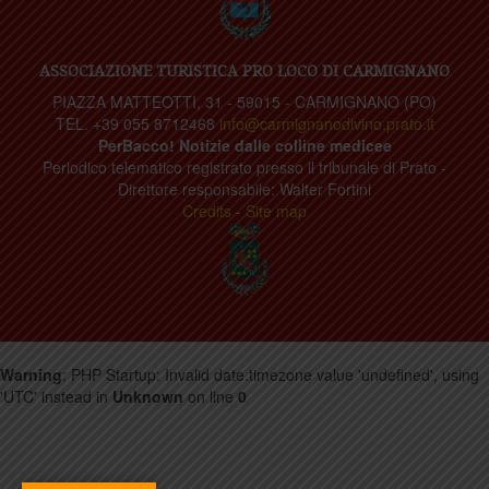
ASSOCIAZIONE TURISTICA PRO LOCO DI CARMIGNANO
PIAZZA MATTEOTTI, 31 - 59015 - CARMIGNANO (PO)
TEL. +39 055 8712468
info@carmignanodivino.prato.it
PerBacco! Notizie dalle colline medicee
Periodico telematico registrato presso il tribunale di Prato -
Direttore responsabile: Walter Fortini
Credits
-
Site map
Warning
: PHP Startup: Invalid date.timezone value 'undefined', using
'UTC' instead in
Unknown
on line
0