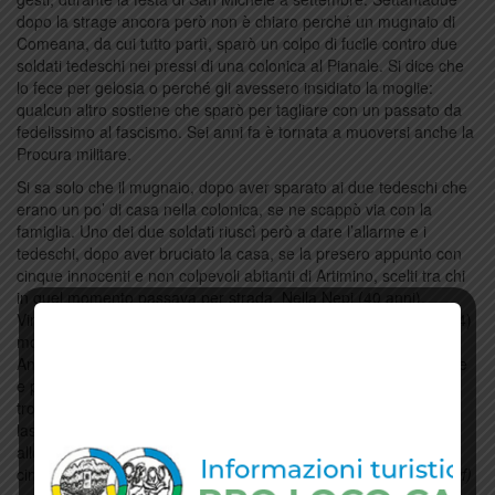
dopo la strage ancora però non è chiaro perché un mugnaio di
Comeana, da cui tutto partì, sparò un colpo di fucile contro due
soldati tedeschi nei pressi di una colonica al Pianale. Si dice che
lo fece per gelosia o perché gli avessero insidiato la moglie:
qualcun altro sostiene che sparò per tagliare con un passato da
fedelissimo al fascismo. Sei anni fa è tornata a muoversi anche la
Procura militare.
Si sa solo che il mugnaio, dopo aver sparato ai due tedeschi che
erano un po’ di casa nella colonica, se ne scappò via con la
famiglia. Uno dei due soldati riuscì però a dare l’allarme e i
tedeschi, dopo aver bruciato la casa, se la presero appunto con
cinque innocenti e non colpevoli abitanti di Artimino, scelti tra chi
in quel momento passava per strada. Nella Nepi (40 anni),
Vincenzo del Conte (56), Olinto Fontani (64) e Zelinda Vangi (44)
morirono così, stretti ad un muro sotto le raffiche dei militari.
Annita Del Conte riuscì a fuggire prima che iniziassero a sparare
e per pareggiare i conti i tedeschi se la presero con il primo che
trovarono, il sessantaseienne Samuele Nepi. I corpi vennero
lasciati sul luogo dell’esecuzione mentre i tedeschi si
allontanarono rapidamente dal paesino. Una sesta persona, il
cinquantenne Azelio Luzzi, solo ferito, morì dieci giorni dopo.
(wf)