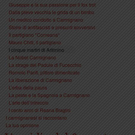
Giuseppe e la sua passione per il fox trot
Dalla pieve vecchia le grida di un bimbo
Un medico condotto a Carmignano
Storie di antifascisti e presunti sovversivi
Il partigiano "Comeana"
Mauro Chiti, il partigiano
I cinque martiri di Artimino
La Nobel Carmignano
La strage del Padule di Fucecchio
Romolo Panfi, pittore dimenticato
La liberazione di Carmignano
L’erba della paura
La peste e la Spagnola a Carmignano
L’arte dell’intreccio
I cento anni di Reana Biagini
I carmignanesi si raccontano
La tua opinione