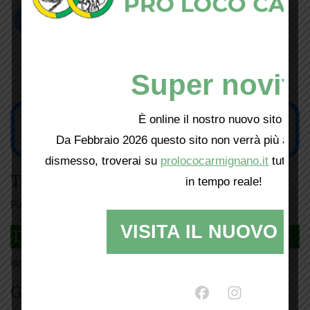
Super novità
È online il nostro nuovo sito web!
Da Febbraio 2026 questo sito non verrà più aggio
dismesso, troverai su
prolococarmignano.it
tutti i 
Tesseramento
in tempo reale!
Puoi tesserarti online
cliccando qui
VISITA IL NUOVO SI
DAGLI L'ANDA
Iscriviti
qui
Giorno per giorno a Carmignano