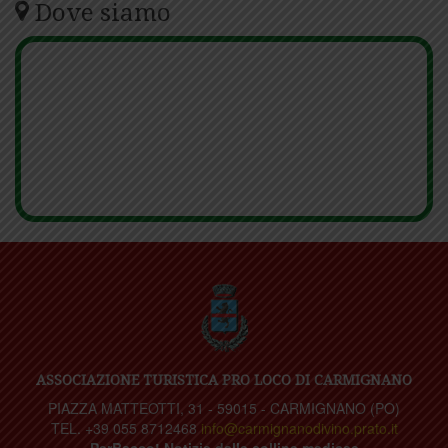
Dove siamo
ASSOCIAZIONE TURISTICA PRO LOCO DI CARMIGNANO
PIAZZA MATTEOTTI, 31 - 59015 - CARMIGNANO (PO)
TEL. +39 055 8712468
info@carmignanodivino.prato.it