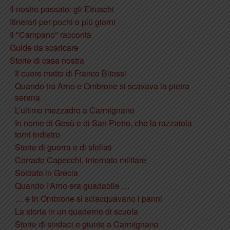
Il nostro passato: gli Etruschi
Itinerari per pochi o più giorni
Il "Campano" racconta
Guide da scaricare
Storie di casa nostra
Il cuore matto di Franco Bitossi
Quando tra Arno e Ombrone si scavava la pietra
serena
L’ultimo mezzadro a Carmignano
In nome di Gesù e di San Pietro, che la razzaiola
torni indietro
Storie di guerra e di sfollati
Corrado Capecchi, internato militare
Soldato in Grecia
Quando l'Arno era guadabile …
… e in Ombrone si sciacquavano i panni
La storia in un quaderno di scuola
Storie di sindaci e giunte a Carmignano