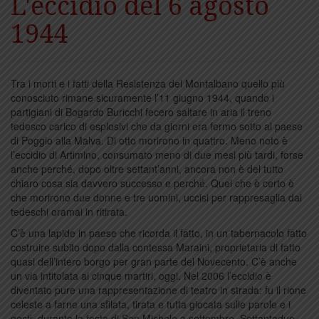
L'eccidio del 6 agosto
1944
Tra i morti e i fatti della Resistenza del Montalbano quello più
conosciuto rimane sicuramente l’11 giugno 1944, quando i
partigiani di Bogardo Buricchi fecero saltare in aria il treno
tedesco carico di esplosivi che da giorni era fermo sotto al paese
di Poggio alla Malva. Di otto morirono in quattro. Meno noto è
l’eccidio di Artimino, consumato meno di due mesi più tardi, forse
anche perché, dopo oltre settant’anni, ancora non è del tutto
chiaro cosa sia davvero successo e perché. Quel che è certo è
che morirono due donne e tre uomini, uccisi per rappresaglia dai
tedeschi oramai in ritirata.
C’è una lapide in paese che ricorda il fatto, in un tabernacolo fatto
costruire subito dopo dalla contessa Maraini, proprietaria di fatto
quasi dell’intero borgo per gran parte del Novecento. C’è anche
un via intitolata ai cinque martiri, oggi. Nel 2006 l’eccidio è
diventato pure una rappresentazione di teatro in strada: fu il rione
celeste a farne una sfilata, tirata e tutta giocata sulle parole e i
gesti, durante la festa di San Michele a settembre. Settantadue