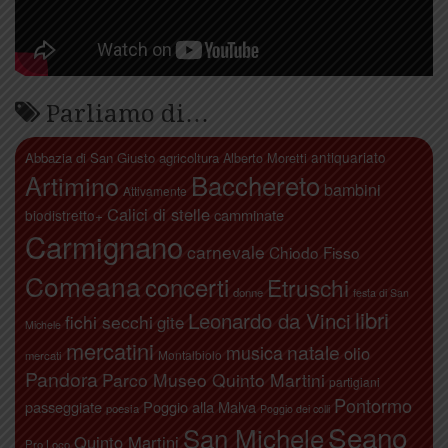
Parliamo di…
antiquariato
Abbazia di San Giusto
agricoltura
Alberto Moretti
Artimino
Bacchereto
bambini
Attivamente
Calici di stelle
camminate
biodistretto+
Carmignano
carnevale
Chiodo Fisso
Comeana
concerti
Etruschi
donne
festa di San
libri
Leonardo da Vinci
fichi secchi
gite
Michele
mercatini
natale
musica
olio
Montalbiolo
mercati
Pandora
Parco Museo Quinto Martini
partigiani
Pontormo
passeggiate
Poggio alla Malva
poesia
Poggio dei colli
Seano
San Michele
Quinto Martini
Pro Loco