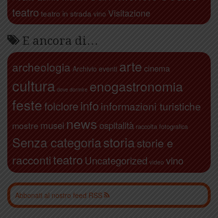
teatro
Visitazione
teatro in strada
vino
E ancora di…
arte
archeologia
cinema
Archivio eventi
cultura
enogastronomia
dove dormire
feste
info
folclore
informazioni turistiche
news
ospitalità
musei
mostre
raccolta fotografica
storia
Senza categoria
storie e
teatro
racconti
Uncategorized
vino
video
Abbonati al nostro feed RSS