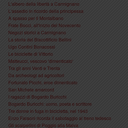
L'albero della libertà a Carmignano
L'assedio in ricordo della principessa
A spasso per il Montalbano
Frate Bocci, all'inizio del Novecento
Negozi storici a Carmignano
La storia del Biscottificio Bellini
Ugo Contini Bonacossi
Le biciclette di Vittorio
Matteucci, vescovo 'dimenticato'
Tra gli anni Venti e Trenta
Da archeologi ad agricoltori
Fortunato Picchi, eroe dimenticato
San Michele amarcord
I ragazzi di Bogardo Buricchi
Bogardo Buricchi: uomo, poeta e scrittore
Tre donne in fuga in bicicletta, nel 1943
Enzo Faraoni ricorda il sabotaggio al treno tedesco
Gli scalpellini di Poggio alla Malva