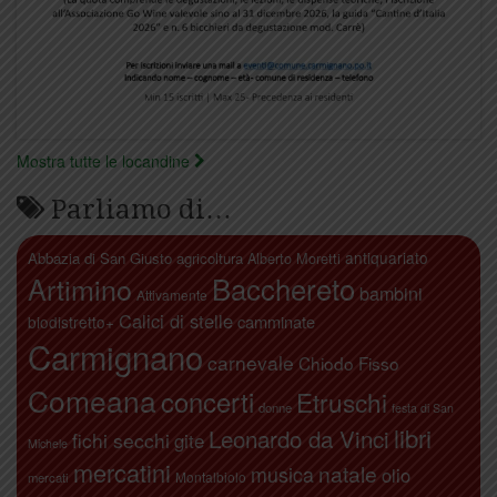
Mostra tutte le locandine
Parliamo di…
antiquariato
Abbazia di San Giusto
agricoltura
Alberto Moretti
Artimino
Bacchereto
bambini
Attivamente
Calici di stelle
camminate
biodistretto+
Carmignano
carnevale
Chiodo Fisso
Comeana
concerti
Etruschi
donne
festa di San
libri
Leonardo da Vinci
fichi secchi
gite
Michele
mercatini
natale
musica
olio
Montalbiolo
mercati