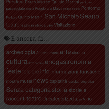
Pandora
Parco Museo Quinto Martini
partigiani
Pontormo
passeggiate
Poggio alla Malva
poesia
Poggio dei colli
Seano
San Michele
Quinto Martini
Pro Loco
teatro
Visitazione
teatro in strada
vino
E ancora di…
arte
archeologia
cinema
Archivio eventi
cultura
enogastronomia
dove dormire
feste
info
folclore
informazioni turistiche
news
ospitalità
musei
mostre
raccolta fotografica
storia
Senza categoria
storie e
teatro
racconti
Uncategorized
vino
video