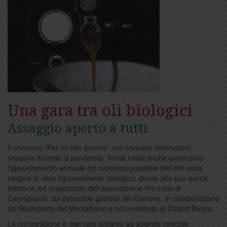
Una gara tra oli biologici
Assaggio aperto a tutti
Il concorso “Per un olio sincero” non conosce interruzioni,
neppure durante la pandemia. Torna infatti anche quest’anno
l’appuntamento annuale col concorso popolare dell’olio extra
vergine di oliva rigorosamente biologico, giunto alla sua quinta
edizione, ed organizzato dall’associazione Pro Loco di
Carmignano, col patrocinio gratuito del Comune, in collaborazione
col Biodistretto del Montalbano e col contributo di Chianti Banca.
La competizione è riservata soltanto ad aziende olivicole