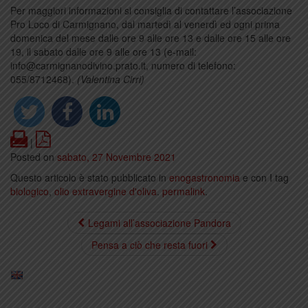
Per maggiori informazioni si consiglia di contattare l’associazione
Pro Loco di Carmignano, dal martedì al venerdì ed ogni prima
domenica del mese dalle ore 9 alle ore 13 e dalle ore 15 alle ore
19, il sabato dalle ore 9 alle ore 13 (e-mail:
info@carmignanodivino.prato.it, numero di telefono:
055/8712468).
(Valentina Cirri)
Print
PDF
|
Posted on
sabato, 27 Novembre 2021
Questo articolo è stato pubblicato in
enogastronomia
e con I tag
biologico
,
olio extravergine d'oliva
.
permalink
.
Legami all’associazione Pandora
Pensa a ciò che resta fuori