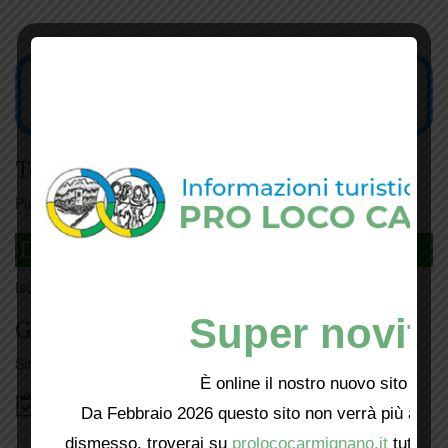
Tesseramento
Puoi tesserarti online
cliccando qui
DAGLI L'ANDA
Iscriviti
qui
Super novità
Giorno per giorno a Carmignano
Scopri tutti gli eventi
qui
È online il nostro nuovo sito web!
Bacheca
Da Febbraio 2026 questo sito non verrà più aggio
dismesso, troverai su
prolococarmignano.it
tutti i 