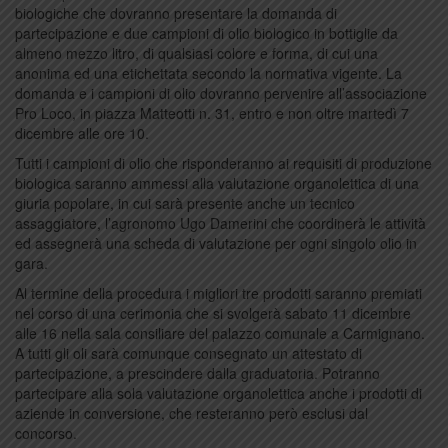
biologiche che dovranno presentare la domanda di
partecipazione e due campioni di olio biologico in bottiglie da
almeno mezzo litro, di qualsiasi colore e forma, di cui una
anonima ed una etichettata secondo la normativa vigente. La
domanda e i campioni di olio dovranno pervenire all’associazione
Pro Loco, in piazza Matteotti n. 31, entro e non oltre martedì 7
dicembre alle ore 10.
Tutti i campioni di olio che risponderanno ai requisiti di produzione
biologica saranno ammessi alla valutazione organolettica di una
giuria popolare, in cui sarà presente anche un tecnico
assaggiatore, l’agronomo Ugo Damerini che coordinerà le attività
ed assegnerà una scheda di valutazione per ogni singolo olio in
gara.
Al termine della procedura i migliori tre prodotti saranno premiati
nel corso di una cerimonia che si svolgerà sabato 11 dicembre
alle 16 nella sala consiliare del palazzo comunale a Carmignano.
A tutti gli oli sarà comunque consegnato un attestato di
partecipazione, a prescindere dalla graduatoria. Potranno
partecipare alla sola valutazione organolettica anche i prodotti di
aziende in conversione, che resteranno però esclusi dal
concorso.