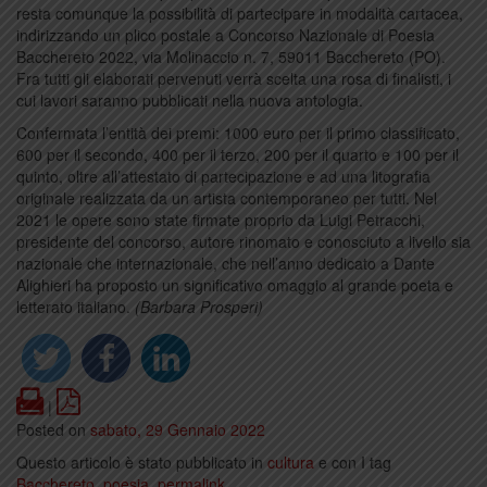
resta comunque la possibilità di partecipare in modalità cartacea,
indirizzando un plico postale a Concorso Nazionale di Poesia
Bacchereto 2022, via Molinaccio n. 7, 59011 Bacchereto (PO).
Fra tutti gli elaborati pervenuti verrà scelta una rosa di finalisti, i
cui lavori saranno pubblicati nella nuova antologia.
Confermata l’entità dei premi: 1000 euro per il primo classificato,
600 per il secondo, 400 per il terzo, 200 per il quarto e 100 per il
quinto, oltre all’attestato di partecipazione e ad una litografia
originale realizzata da un artista contemporaneo per tutti. Nel
2021 le opere sono state firmate proprio da Luigi Petracchi,
presidente del concorso, autore rinomato e conosciuto a livello sia
nazionale che internazionale, che nell’anno dedicato a Dante
Alighieri ha proposto un significativo omaggio al grande poeta e
letterato italiano.
(Barbara Prosperi)
Print
PDF
|
Posted on
sabato, 29 Gennaio 2022
Questo articolo è stato pubblicato in
cultura
e con I tag
Bacchereto
,
poesia
.
permalink
.