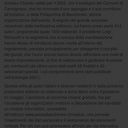
emesso il bando valido per il 2022, con il sostegno del Comune di
Carmignano, che ha rinnovato il suo appoggio e il suo contributo
all’iniziativa, e della Polisportiva di Bacchereto, storica
organizzatrice dell’evento. A seguito del grande successo
riscontrato dalla tredicesima edizione, cui hanno preso parte 513
autori, proponendo quasi 1500 elaborati, il presidente Luigi
Petracchi e la segreteria che si occupa della manifestazione
hanno deciso di introdurre alcune novità all’interno del
regolamento, pensate principalmente per alleggerire il compito
dei giurati, che l’anno scorso hanno dovuto affrontare una mole di
lavoro impressionante, al fine di selezionare e giudicare le poesie
più meritevoli (da ultimo sono stati scelti 28 finalisti e 20
selezionati speciali, i cui componimenti sono stati pubblicati
nell’antologia 2021).
Questa volta gli autori italiani e stranieri residenti in Italia potranno
presentare soltanto un elaborato a tema libero entro il prossimo
31 maggio. L’iscrizione al concorso rimane gratuita, ma per
l’occasione gli organizzatori mettono a disposizione dei candidati
un modulo informatico, accessibile
all’indirizzo www.poesiabacchereto.it/modulo, che prevede
l’inserimento dei dati personali e il caricamento dei documenti
richiesti. Per chi non può provvedere all’invio per via telematica