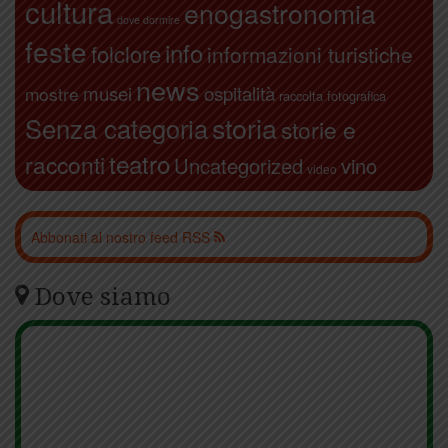
cultura
enogastronomia
dove dormire
feste
info
folclore
informazioni turistiche
news
ospitalità
musei
mostre
raccolta fotografica
storia
Senza categoria
storie e
teatro
racconti
Uncategorized
vino
video
Abbonati al nostro feed RSS
Dove siamo