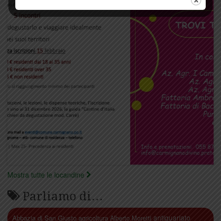
Mostra tutte le locandine
Parliamo di…
antiquariato
Abbazia di San Giusto
agricoltura
Alberto Moretti