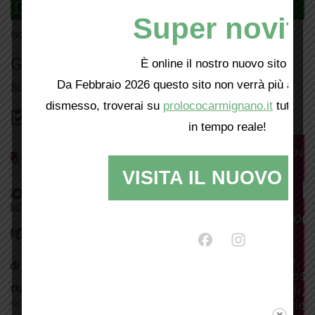
DAGLI L'ANDA
Super novità
Iscriviti
qui
Giorno per giorno a Carmignano
È online il nostro nuovo sito web!
Da Febbraio 2026 questo sito non verrà più aggio
Scopri tutti gli eventi
qui
dismesso, troverai su
prolococarmignano.it
tutti i 
Bacheca
in tempo reale!
VISITA IL NUOVO SI