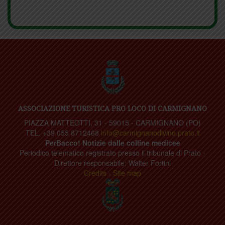
ASSOCIAZIONE TURISTICA PRO LOCO DI CARMIGNANO
PIAZZA MATTEOTTI, 31 - 59015 - CARMIGNANO (PO)
TEL. +39 055 8712468
info@carmignanodivino.prato.it
PerBacco! Notizie dalle colline medicee
Periodico telematico registrato presso il tribunale di Prato -
Direttore responsabile: Walter Fortini
Credits
-
Site map