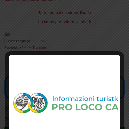
Un mercatino straordinario
Un corso per potare gli olivi
Powered by
Translate
Tesseramento
Puoi tesserarti online
cliccando qui