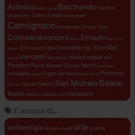
Artimino
Bacchereto
bambini
Attivamente
Calici di stelle
camminate
biodistretto+
Carmignano
carnevale
Chiodo Fisso
Comeana
concerti
Etruschi
donne
festa di San
libri
Leonardo da Vinci
fichi secchi
gite
Michele
mercatini
natale
musica
olio
Montalbiolo
mercati
Pandora
Parco Museo Quinto Martini
partigiani
Pontormo
passeggiate
Poggio alla Malva
poesia
Poggio dei colli
Seano
San Michele
Quinto Martini
Pro Loco
teatro
Visitazione
teatro in strada
vino
E ancora di…
arte
archeologia
cinema
Archivio eventi