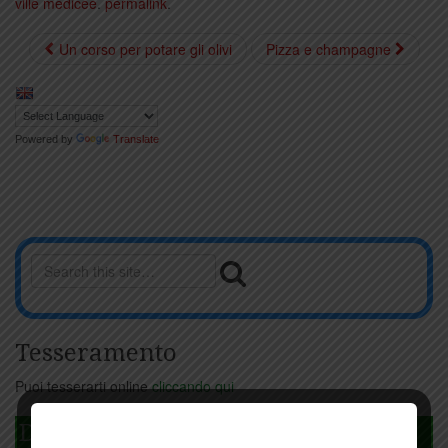
ville medicee
.
permalink
.
Un corso per potare gli olivi
Pizza e champagne
Powered by
Translate
Tesseramento
Puoi tesserarti online
cliccando qui
DAGLI L'ANDA