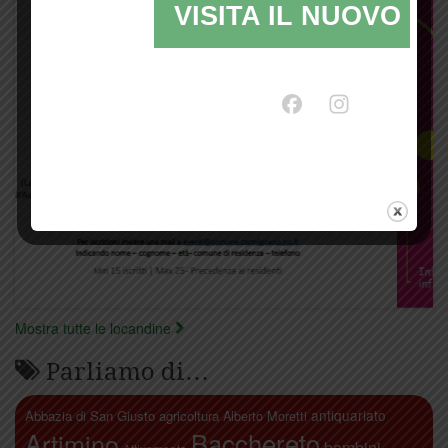
VISITA IL NUOVO SI
Mostra tutte le locandine
Parliamo di…
antiquariato
Abbazia di San Giusto
agricoltura
Alberto Moretti
Artimino
Bacchereto
bambini