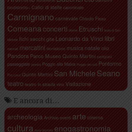
Attivamente
Calici di stelle
camminate
biodistretto+
Carmignano
carnevale
Chiodo Fisso
Comeana
concerti
Etruschi
donne
festa di San
libri
Leonardo da Vinci
fichi secchi
gite
Michele
mercatini
natale
musica
olio
Montalbiolo
mercati
Pandora
Parco Museo Quinto Martini
partigiani
Pontormo
passeggiate
Poggio alla Malva
poesia
Poggio dei colli
Seano
San Michele
Quinto Martini
Pro Loco
teatro
Visitazione
teatro in strada
vino
E ancora di…
arte
archeologia
cinema
Archivio eventi
cultura
enogastronomia
dove dormire