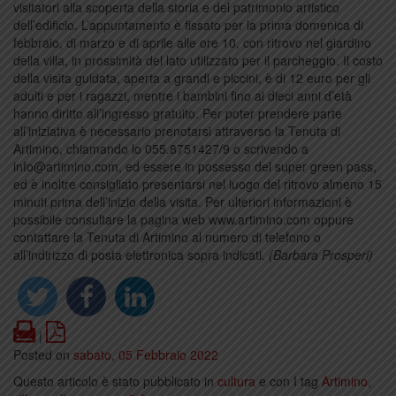
visitatori alla scoperta della storia e del patrimonio artistico
dell’edificio. L’appuntamento è fissato per la prima domenica di
febbraio, di marzo e di aprile alle ore 10, con ritrovo nel giardino
della villa, in prossimità del lato utilizzato per il parcheggio. Il costo
della visita guidata, aperta a grandi e piccini, è di 12 euro per gli
adulti e per i ragazzi, mentre i bambini fino ai dieci anni d’età
hanno diritto all’ingresso gratuito. Per poter prendere parte
all’iniziativa è necessario prenotarsi attraverso la Tenuta di
Artimino, chiamando lo 055.8751427/9 o scrivendo a
info@artimino.com, ed essere in possesso del super green pass,
ed è inoltre consigliato presentarsi nel luogo del ritrovo almeno 15
minuti prima dell’inizio della visita. Per ulteriori informazioni è
possibile consultare la pagina web www.artimino.com oppure
contattare la Tenuta di Artimino al numero di telefono o
all’indirizzo di posta elettronica sopra indicati.
(Barbara Prosperi)
Print
PDF
|
Posted on
sabato, 05 Febbraio 2022
Questo articolo è stato pubblicato in
cultura
e con I tag
Artimino
,