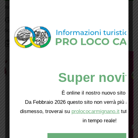
Iscriviti
qui
Giorno per giorno a Carmignano
Scopri tutti gli eventi
qui
Bacheca
Super novità
È online il nostro nuovo sito web!
Da Febbraio 2026 questo sito non verrà più aggio
dismesso, troverai su
prolococarmignano.it
tutti i 
in tempo reale!