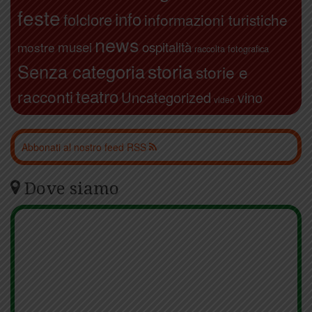
feste
info
folclore
informazioni turistiche
news
ospitalità
musei
mostre
raccolta fotografica
storia
Senza categoria
storie e
teatro
racconti
Uncategorized
vino
video
Abbonati al nostro feed RSS
Dove siamo