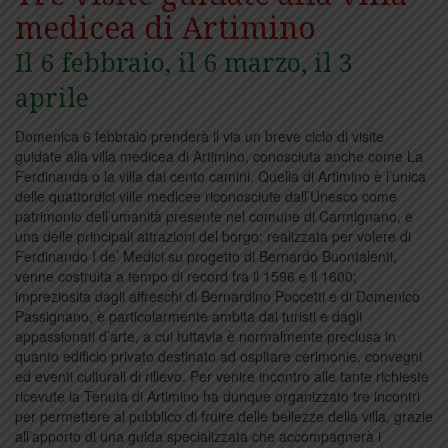
medicea di Artimino
Il 6 febbraio, il 6 marzo, il 3
aprile
Domenica 6 febbraio prenderà il via un breve ciclo di visite
guidate alla villa medicea di Artimino, conosciuta anche come La
Ferdinanda o la villa dai cento camini. Quella di Artimino è l’unica
delle quattordici ville medicee riconosciute dall’Unesco come
patrimonio dell’umanità presente nel comune di Carmignano, e
una delle principali attrazioni del borgo; realizzata per volere di
Ferdinando I de’ Medici su progetto di Bernardo Buontalenti,
venne costruita a tempo di record fra il 1596 e il 1600;
impreziosita dagli affreschi di Bernardino Poccetti e di Domenico
Passignano, è particolarmente ambita dai turisti e dagli
appassionati d’arte, a cui tuttavia è normalmente preclusa in
quanto edificio privato destinato ad ospitare cerimonie, convegni
ed eventi culturali di rilievo. Per venire incontro alle tante richieste
ricevute la Tenuta di Artimino ha dunque organizzato tre incontri
per permettere al pubblico di fruire delle bellezze della villa, grazie
all’apporto di una guida specializzata che accompagnerà i