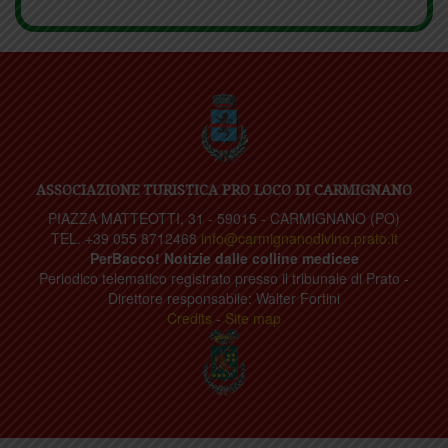
ASSOCIAZIONE TURISTICA PRO LOCO DI CARMIGNANO
PIAZZA MATTEOTTI, 31 - 59015 - CARMIGNANO (PO)
TEL. +39 055 8712468
info@carmignanodivino.prato.it
PerBacco! Notizie dalle colline medicee
Periodico telematico registrato presso il tribunale di Prato -
Direttore responsabile: Walter Fortini
Credits
-
Site map