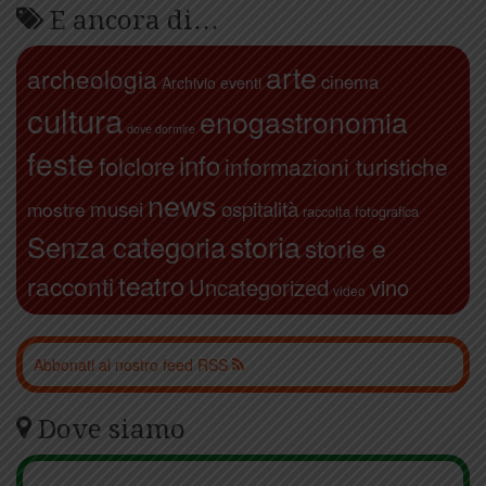
E ancora di…
arte
archeologia
cinema
Archivio eventi
cultura
enogastronomia
dove dormire
feste
info
folclore
informazioni turistiche
news
ospitalità
musei
mostre
raccolta fotografica
storia
Senza categoria
storie e
teatro
racconti
Uncategorized
vino
video
Abbonati al nostro feed RSS
Dove siamo