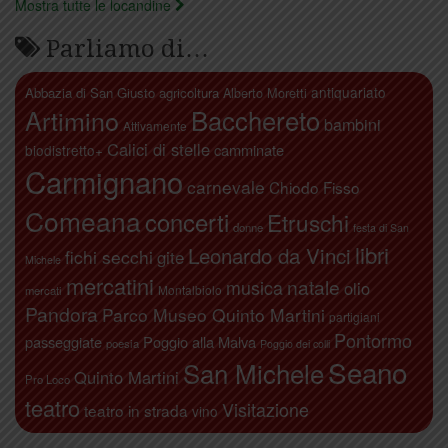
Mostra tutte le locandine
Parliamo di…
antiquariato
Abbazia di San Giusto
agricoltura
Alberto Moretti
Artimino
Bacchereto
bambini
Attivamente
Calici di stelle
camminate
biodistretto+
Carmignano
carnevale
Chiodo Fisso
Comeana
concerti
Etruschi
donne
festa di San
libri
Leonardo da Vinci
fichi secchi
gite
Michele
mercatini
natale
musica
olio
Montalbiolo
mercati
Pandora
Parco Museo Quinto Martini
partigiani
Pontormo
passeggiate
Poggio alla Malva
poesia
Poggio dei colli
Seano
San Michele
Quinto Martini
Pro Loco
teatro
Visitazione
teatro in strada
vino