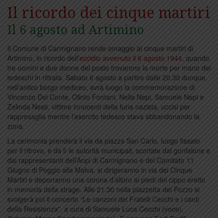
Il ricordo dei cinque martiri
Il 6 agosto ad Artimino
Il Comune di Carmignano rende omaggio ai cinque martiri di
Artimino, in ricordo dell’
eccidio avvenuto il 6 agosto 1944
, quando
tre uomini e due donne del posto trovarono la morte per mano dei
tedeschi in ritirata. Sabato 6 agosto a partire dalle 20.30 dunque,
nell’antico borgo mediceo, avrà luogo la commemorazione di
Vincenzo Del Conte, Olinto Fontani, Nella Nepi, Samuele Nepi e
Zelinda Nesti, vittime innocenti della furia nazista, uccisi per
rappresaglia mentre l’esercito tedesco stava abbandonando la
zona.
La cerimonia prenderà il via da piazza San Carlo, luogo fissato
per il ritrovo, e da lì le autorità municipali, scortate dal gonfalone e
dai rappresentanti dell’Anpi di Carmignano e del Comitato 11
Giugno di Poggio alla Malva, si dirigeranno in via dei Cinque
Martiri e deporranno una corona d’alloro ai piedi del cippo eretto
in memoria della strage. Alle 21.30 nella piazzetta del Pozzo si
svolgerà poi il concerto “Le canzoni dei Fratelli Cecchi e i canti
della Resistenza”, a cura di Samuele Luca Cecchi (voce),