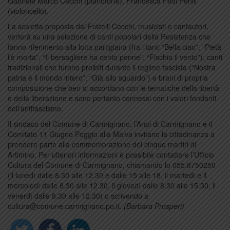
Gabriele Marco Cecchi (pianoforte), Francesca Fedi Perilli
(violoncello).
La scaletta proposta dai Fratelli Cecchi, musicisti e cantautori,
verterà su una selezione di canti popolari della Resistenza che
fanno riferimento alla lotta partigiana (fra i tanti “Bella ciao”, “Pietà
l’è morta”, “Il bersagliere ha cento penne”, “Fischia il vento”), canti
tradizionali che furono proibiti durante il regime fascista (“Nostra
patria è il mondo intero”, “Già allo sguardo”) e brani di propria
composizione che ben si accordano con le tematiche della libertà
e della liberazione e sono pertanto connessi con i valori fondanti
dell’antifascismo.
Il sindaco del Comune di Carmignano, l’Anpi di Carmignano e il
Comitato 11 Giugno Poggio alla Malva invitano la cittadinanza a
prendere parte alla commemorazione dei cinque martiri di
Artimino. Per ulteriori informazioni è possibile contattare l’Ufficio
Cultura del Comune di Carmignano, chiamando lo 055.8750250
(il lunedì dalle 8.30 alle 12.30 e dalle 15 alle 18, il martedì e il
mercoledì dalle 8.30 alle 12.30, il giovedì dalle 8.30 alle 15.30, il
venerdì dalle 8.30 alle 12.30) o scrivendo a
cultura@comune.carmignano.po.it.
(Barbara Prosperi)