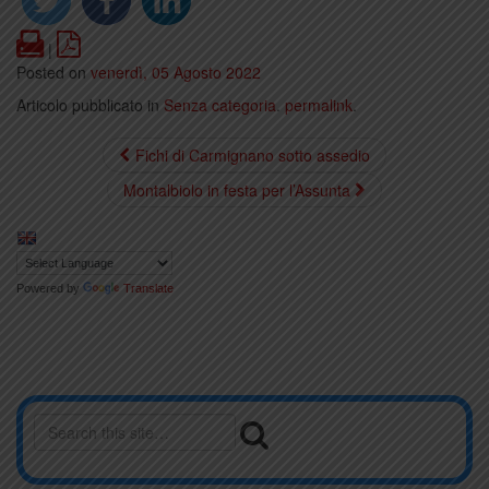
Print
PDF
|
Posted on
venerdì, 05 Agosto 2022
Articolo pubblicato in
Senza categoria
.
permalink
.
Fichi di Carmignano sotto assedio
Montalbiolo in festa per l’Assunta
Powered by
Translate