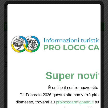
Tesseramento
Puoi tesserarti online
cliccando qui
DAGLI L'ANDA
Iscriviti
qui
Giorno per giorno a Carmignano
Scopri tutti gli eventi
qui
Bacheca
Super novità
È online il nostro nuovo sito web!
Da Febbraio 2026 questo sito non verrà più aggio
dismesso, troverai su
prolococarmignano.it
tutti i 