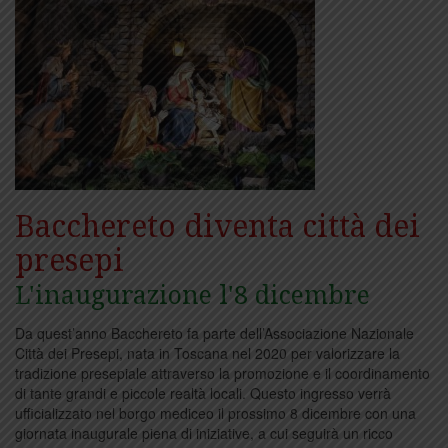
Bacchereto diventa città dei
presepi
L'inaugurazione l'8 dicembre
Da quest’anno Bacchereto fa parte dell’Associazione Nazionale
Città dei Presepi, nata in Toscana nel 2020 per valorizzare la
tradizione presepiale attraverso la promozione e il coordinamento
di tante grandi e piccole realtà locali. Questo ingresso verrà
ufficializzato nel borgo mediceo il prossimo 8 dicembre con una
giornata inaugurale piena di iniziative, a cui seguirà un ricco