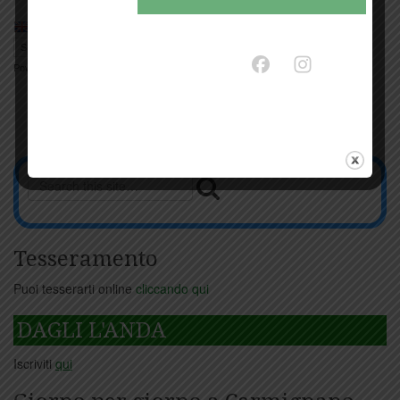
Powered by
Translate
Tesseramento
Puoi tesserarti online
cliccando qui
DAGLI L'ANDA
Iscriviti
qui