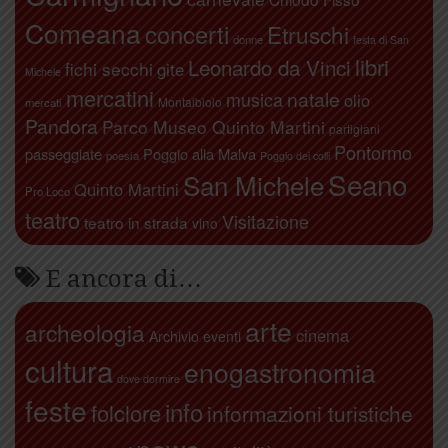
Comeana
concerti
Etruschi
donne
festa di San
libri
Leonardo da Vinci
fichi secchi
gite
Michele
mercatini
natale
musica
olio
Montalbiolo
mercati
Pandora
Parco Museo Quinto Martini
partigiani
Pontormo
passeggiate
Poggio alla Malva
poesia
Poggio dei colli
Seano
San Michele
Quinto Martini
Pro Loco
teatro
Visitazione
teatro in strada
vino
E ancora di…
arte
archeologia
cinema
Archivio eventi
cultura
enogastronomia
dove dormire
feste
info
folclore
informazioni turistiche