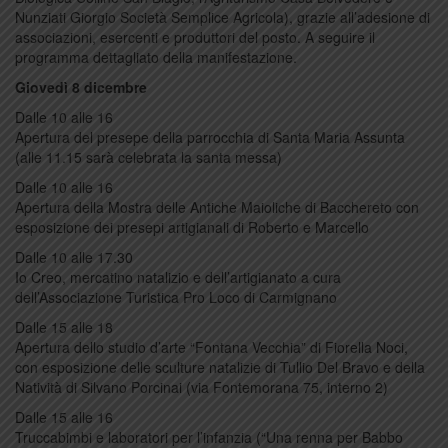
Nunziati Giorgio Società Semplice Agricola), grazie all’adesione di
associazioni, esercenti e produttori del posto. A seguire il
programma dettagliato della manifestazione.
Giovedì 8 dicembre
Dalle 10 alle 16
Apertura del presepe della parrocchia di Santa Maria Assunta
(alle 11.15 sarà celebrata la santa messa)
Dalle 10 alle 16
Apertura della Mostra delle Antiche Maioliche di Bacchereto con
esposizione dei presepi artigianali di Roberto e Marcello
Dalle 10 alle 17.30
Io Creo, mercatino natalizio e dell’artigianato a cura
dell’Associazione Turistica Pro Loco di Carmignano
Dalle 15 alle 18
Apertura dello studio d’arte “Fontana Vecchia” di Fiorella Noci,
con esposizione delle sculture natalizie di Tullio Del Bravo e della
Natività di Silvano Porcinai (via Fontemorana 75, interno 2)
Dalle 15 alle 16
Truccabimbi e laboratori per l’infanzia (“Una renna per Babbo