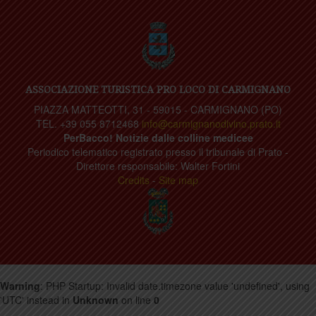
ASSOCIAZIONE TURISTICA PRO LOCO DI CARMIGNANO
PIAZZA MATTEOTTI, 31 - 59015 - CARMIGNANO (PO)
TEL. +39 055 8712468
info@carmignanodivino.prato.it
PerBacco! Notizie dalle colline medicee
Periodico telematico registrato presso il tribunale di Prato -
Direttore responsabile: Walter Fortini
Credits
-
Site map
Warning
: PHP Startup: Invalid date.timezone value 'undefined', using
'UTC' instead in
Unknown
on line
0