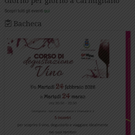
Giorno per giorno a Carmignano
Scopri tutti gli eventi
qui
Bacheca