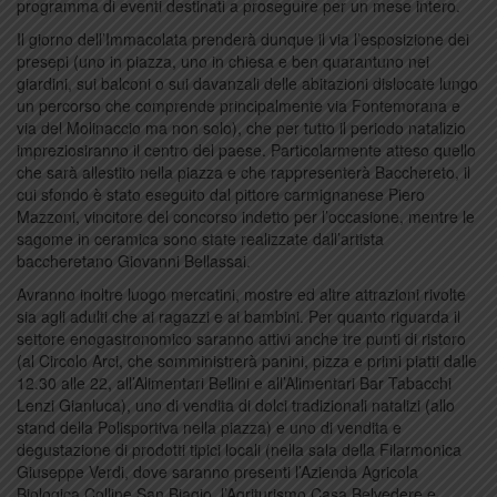
programma di eventi destinati a proseguire per un mese intero.
Il giorno dell’Immacolata prenderà dunque il via l’esposizione dei
presepi (uno in piazza, uno in chiesa e ben quarantuno nei
giardini, sui balconi o sui davanzali delle abitazioni dislocate lungo
un percorso che comprende principalmente via Fontemorana e
via del Molinaccio ma non solo), che per tutto il periodo natalizio
impreziosiranno il centro del paese. Particolarmente atteso quello
che sarà allestito nella piazza e che rappresenterà Bacchereto, il
cui sfondo è stato eseguito dal pittore carmignanese Piero
Mazzoni, vincitore del concorso indetto per l’occasione, mentre le
sagome in ceramica sono state realizzate dall’artista
baccheretano Giovanni Bellassai.
Avranno inoltre luogo mercatini, mostre ed altre attrazioni rivolte
sia agli adulti che ai ragazzi e ai bambini. Per quanto riguarda il
settore enogastronomico saranno attivi anche tre punti di ristoro
(al Circolo Arci, che somministrerà panini, pizza e primi piatti dalle
12.30 alle 22, all’Alimentari Bellini e all’Alimentari Bar Tabacchi
Lenzi Gianluca), uno di vendita di dolci tradizionali natalizi (allo
stand della Polisportiva nella piazza) e uno di vendita e
degustazione di prodotti tipici locali (nella sala della Filarmonica
Giuseppe Verdi, dove saranno presenti l’Azienda Agricola
Biologica Colline San Biagio, l’Agriturismo Casa Belvedere e