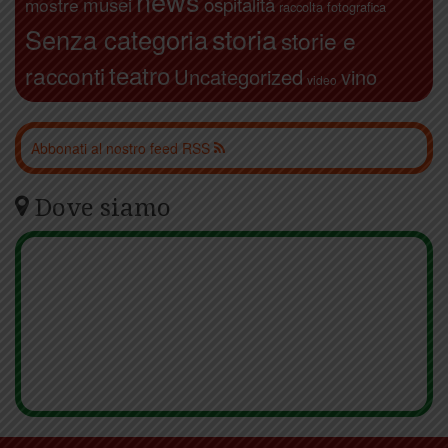
news
ospitalità
musei
mostre
raccolta fotografica
storia
Senza categoria
storie e
teatro
racconti
Uncategorized
vino
video
Abbonati al nostro feed RSS
Dove siamo