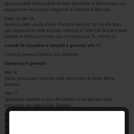
Apertura della Mostra delle Antiche Maioliche di Bacchereto con
esposizione dei presepi artigianali di Roberto e Marcello
Dalle 15 alle 18
Apertura dello studio d’arte “Fontana Vecchia” di Fiorella Noci,
con esposizione delle sculture natalizie di Tullio Del Bravo e della
Natività di Silvano Porcinai (via Fontemorana 75, interno 2)
Lunedì 26 dicembre e venerdì 6 gennaio alle 17
Tombola presso il Salone Don Bartolini
Domenica 8 gennaio
Alle 16
Santa messa per l’infanzia nella parrocchia di Santa Maria
Assunta
Alle 17
Spettacolo teatrale a cura dei bambini e dei giovani della
parrocchia nel Salone Don Bartolini
Si ricorda che il presepe parrocchiale sarà visitabile durante le
funzioni religiose (il sabato alle 17 e la domenica alle 11.15), che
la cartina con le Vie dei Presepi sarà reperibile nei locali pubblici
del paese e che il timbro del Festival Nazionale Terre dei presepi