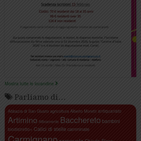
Mostra tutte le locandine
Parliamo di…
antiquariato
Abbazia di San Giusto
agricoltura
Alberto Moretti
Artimino
Bacchereto
bambini
Attivamente
Calici di stelle
camminate
biodistretto+
Carmignano
carnevale
Chiodo Fisso