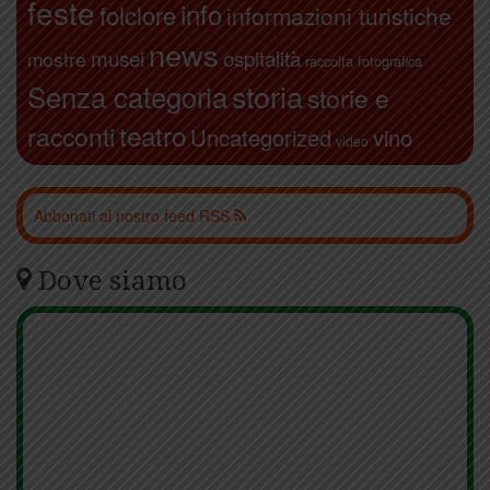
feste
info
folclore
informazioni turistiche
news
ospitalità
musei
mostre
raccolta fotografica
storia
Senza categoria
storie e
teatro
racconti
Uncategorized
vino
video
Abbonati al nostro feed RSS
Dove siamo