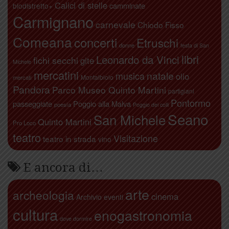
Calici di stelle
camminate
biodistretto+
Carmignano
carnevale
Chiodo Fisso
Comeana
concerti
Etruschi
donne
festa di San
libri
Leonardo da Vinci
fichi secchi
gite
Michele
mercatini
natale
musica
olio
Montalbiolo
mercati
Pandora
Parco Museo Quinto Martini
partigiani
Pontormo
passeggiate
Poggio alla Malva
poesia
Poggio dei colli
Seano
San Michele
Quinto Martini
Pro Loco
teatro
Visitazione
teatro in strada
vino
E ancora di…
arte
archeologia
cinema
Archivio eventi
cultura
enogastronomia
dove dormire