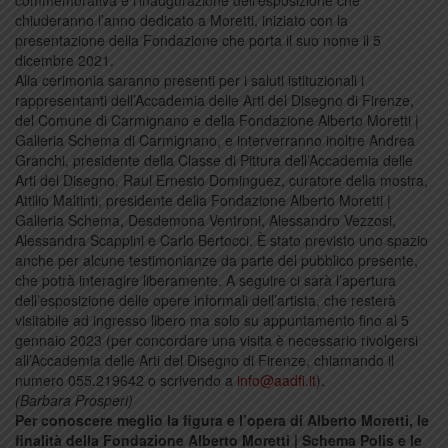
commemorativa e l’inaugurazione dell’esposizione che
chiuderanno l’anno dedicato a Moretti, iniziato con la
presentazione della Fondazione che porta il suo nome il 5
dicembre 2021.
Alla cerimonia saranno presenti per i saluti istituzionali i
rappresentanti dell’Accademia delle Arti del Disegno di Firenze,
del Comune di Carmignano e della Fondazione Alberto Moretti |
Galleria Schema di Carmignano, e interverranno inoltre Andrea
Granchi, presidente della Classe di Pittura dell’Accademia delle
Arti del Disegno, Raul Ernesto Dominguez, curatore della mostra,
Attilio Maltinti, presidente della Fondazione Alberto Moretti |
Galleria Schema, Desdemona Ventroni, Alessandro Vezzosi,
Alessandra Scappini e Carlo Bertocci. È stato previsto uno spazio
anche per alcune testimonianze da parte del pubblico presente,
che potrà interagire liberamente. A seguire ci sarà l’apertura
dell’esposizione delle opere informali dell’artista, che resterà
visitabile ad ingresso libero ma solo su appuntamento fino al 5
gennaio 2023 (per concordare una visita è necessario rivolgersi
all’Accademia delle Arti del Disegno di Firenze, chiamando il
numero 055.219642 o scrivendo a
info@aadfi.it
).
(Barbara
Prosperi)
Per conoscere meglio la figura e l’opera di Alberto Moretti, le
finalità della Fondazione Alberto Moretti | Schema Polis e le