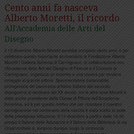
Cento anni fa nasceva
Alberto Moretti, il ricordo
All'Accademia delle Arti del
Disegno
Il 13 dicembre Alberto Moretti avrebbe compiuto cento anni, e per
celebrare questo importante anniversario la Fondazione Alberto
Moretti | Galleria Schema di Carmignano, in collaborazione con
l’Accademia delle Arti del Disegno di Firenze e il Comune di
Carmignano, organizza un incontro e una mostra per rendere
omaggio al grande pittore. Sperimentatore instancabile,
protagonista del panorama artistico italiano dal secondo
dopoguerra al declinare del XX secolo, tra le altre cose Moretti è
stato anche presidente della Classe di Pittura dell’Accademia
fiorentina, ed è per questo motivo che per ricordare il maestro
carmignanese nel centenario della nascita è stata scelta la sede
della prestigiosa istituzione. Il 13 dicembre a partire dalle 16.30,
presso il Salone delle Adunanze e il Salone della Biblioteca di via
Orsanmichele 4, avranno dunque luogo la cerimonia