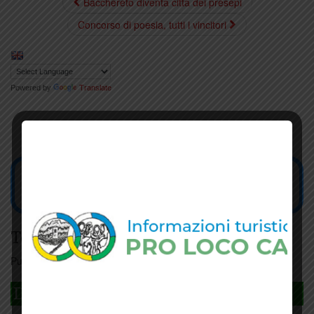
Bacchereto diventa città dei presepi
Concorso di poesia, tutti i vincitori
Powered by
Translate
Tesseramento
Puoi tesserarti online
cliccando qui
DAGLI L'ANDA