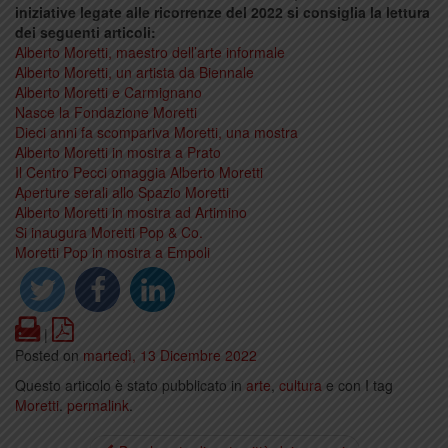
iniziative legate alle ricorrenze del 2022 si consiglia la lettura
dei seguenti articoli:
Alberto Moretti, maestro dell’arte informale
Alberto Moretti, un artista da Biennale
Alberto Moretti e Carmignano
Nasce la Fondazione Moretti
Dieci anni fa scompariva Moretti, una mostra
Alberto Moretti in mostra a Prato
Il Centro Pecci omaggia Alberto Moretti
Aperture serali allo Spazio Moretti
Alberto Moretti in mostra ad Artimino
Si inaugura Moretti Pop & Co.
Moretti Pop in mostra a Empoli
Print
PDF
|
Posted on
martedì, 13 Dicembre 2022
Questo articolo è stato pubblicato in
arte
,
cultura
e con I tag
Moretti
.
permalink
.