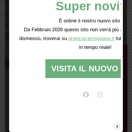
Super novità
Iscriviti
qui
Giorno per giorno a Carmignano
È online il nostro nuovo sito web!
Scopri tutti gli eventi
qui
Da Febbraio 2026 questo sito non verrà più aggio
Bacheca
dismesso, troverai su
prolococarmignano.it
tutti i 
in tempo reale!
VISITA IL NUOVO SI