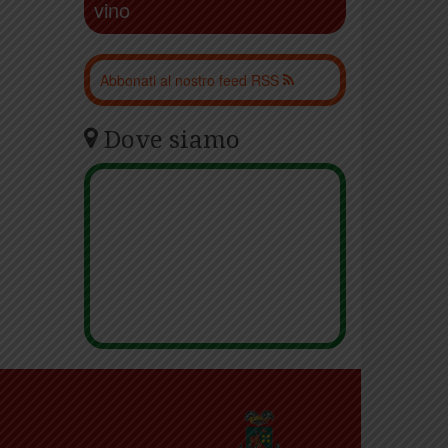
vino
Abbonati al nostro feed RSS
Dove siamo