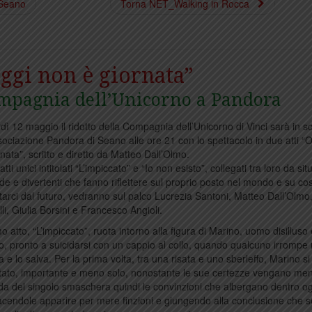
 Seano
Torna NET_Walking in Rocca
ggi non è giornata”
mpagnia dell’Unicorno a Pandora
dì 12 maggio il ridotto della Compagnia dell’Unicorno di Vinci sarà in s
ssociazione Pandora di Seano alle ore 21 con lo spettacolo in due atti “
rnata”, scritto e diretto da Matteo Dall’Olmo.
atti unici intitolati “L’impiccato” e “Io non esisto”, collegati tra loro da sit
de e divertenti che fanno riflettere sul proprio posto nel mondo e su co
tarci dal futuro, vedranno sul palco Lucrezia Santoni, Matteo Dall’Olm
li, Giulia Borsini e Francesco Angioli.
mo atto, “L’impiccato”, ruota intorno alla figura di Marino, uomo disilluso
o, pronto a suicidarsi con un cappio al collo, quando qualcuno irrompe 
a e lo salva. Per la prima volta, tra una risata e uno sberleffo, Marino si
tato, importante e meno solo, nonostante le sue certezze vengano me
da del singolo smaschera quindi le convinzioni che albergano dentro o
facendole apparire per mere finzioni e giungendo alla conclusione che se