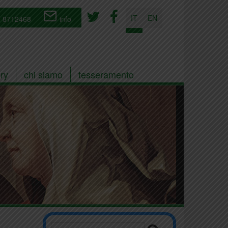
IT
EN
 8712468
info
ry
chi siamo
tesseramento