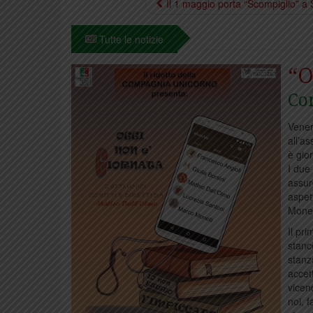
Il 1 maggio porta “Scompiglio” a
Tutte le notizie
“O
Co
Vener
all’a
è gio
I due 
assur
aspet
Monel
Il pri
stanc
stanz
accet
vicen
noi, 