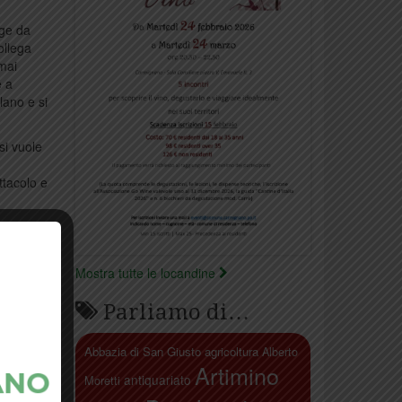
lge da
ollega
mai
e a
lano e si
si vuole
ttacolo e
Mostra tutte le locandine
Parliamo di…
Abbazia di San Giusto
agricoltura
Alberto
Artimino
antiquariato
Moretti