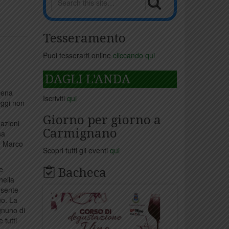
Tesseramento
Puoi tesserarti online
cliccando qui
DAGLI L'ANDA
cena
Iscriviti
qui
Oggi non
Giorno per giorno a
uazioni
Carmignano
sa
o, Marco
Scopri tutti gli eventi
qui
 e
Bacheca
nella
 sente
no. La
gnuno di
 tutti