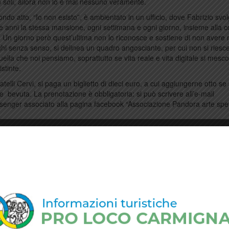
 soli, allora non lo è mai nessuno veramente.
condo atto, “Io non esisto”, è ambientato in un ufficio, dove Fabrizio svo
e anni la stessa mansione, ogni settimana e ogni giorno, insieme alla c
 Un giorno però quest’ultima non lo riconosce e sostiene di non avere 
loghi senza senso, si delinea un quadro angosciante, per cui non si riesc
 quella che noi pensiamo, soprattutto se vita reale e vita digitale si mesco
stinte.
elli Cervi, si paga un biglietto di dieci euro, a cui aggiungerne otto se 
o e bevuta. La prenotazione è obbligatoria: si può scrivere all’e-mail
enger associato alla pagina facebook “Associazione Pandora arte spe
g
Pandora
.
permalink
.
 Seano
Torna NET_Walking in Rocca