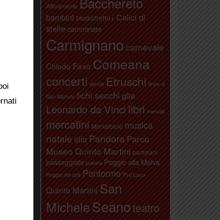
Bacchereto
Attivamente
bambini
Calici di
biodistretto+
stelle
camminate
Carmignano
carnevale
Comeana
Chiodo Fisso
concerti
Etruschi
donne
festa di
poi
fichi secchi
gite
San Michele
rnati
libri
Leonardo da Vinci
mercati
mercatini
musica
Montalbiolo
natale
Pandora
Parco
olio
Museo Quinto Martini
partigiani
passeggiate
Poggio alla Malva
poesia
Pontormo
Pro Loco
Poggio dei colli
San
Quinto Martini
Seano
Michele
teatro