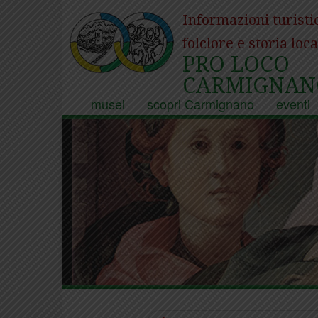
Informazioni turisti
folclore e storia loca
PRO LOCO
CARMIGNAN
musei
scopri Carmignano
eventi