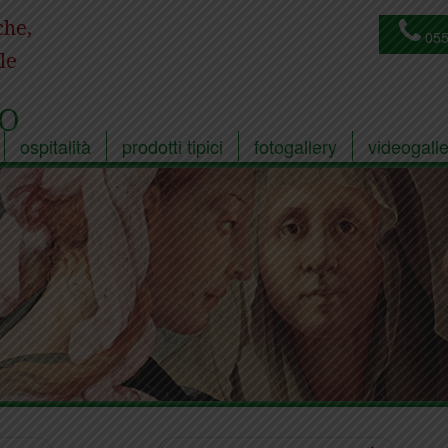
che,
055
le
O
ospitalità
prodotti tipici
fotogallery
videogalle