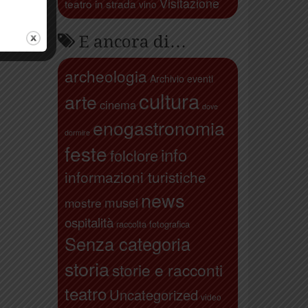
Visitazione
teatro in strada
vino
E ancora di…
archeologia
Archivio eventi
cultura
arte
cinema
dove
enogastronomia
dormire
feste
info
folclore
informazioni turistiche
news
musei
mostre
ospitalità
raccolta fotografica
Senza categoria
storia
storie e racconti
teatro
Uncategorized
video