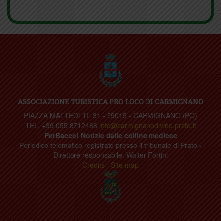
ASSOCIAZIONE TURISTICA PRO LOCO DI CARMIGNANO
PIAZZA MATTEOTTI, 31 - 59015 - CARMIGNANO (PO)
TEL. +39 055 8712468
info@carmignanodivino.prato.it
PerBacco! Notizie dalle colline medicee
Periodico telematico registrato presso il tribunale di Prato -
Direttore responsabile: Walter Fortini
Credits
-
Site map