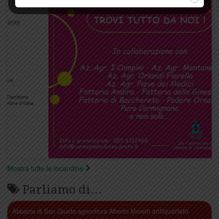
Mostra tutte le locandine
Parliamo di…
antiquariato
Abbazia di San Giusto
agricoltura
Alberto Moretti