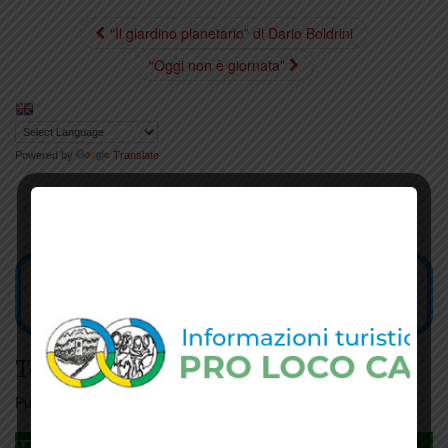
“Il giardino planetario” di Dario Boldrini
“Oggi non è giornata”
Powered by
Translate
Tesseramento
Puoi tesserarti online
cliccando qui