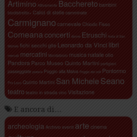
Artimino
Bacchereto
bambini
Attivamente
Calici di stelle
camminate
biodistretto+
Carmignano
carnevale
Chiodo Fisso
Comeana
concerti
Etruschi
donne
festa di San
libri
Leonardo da Vinci
fichi secchi
gite
Michele
mercatini
natale
musica
olio
Montalbiolo
mercati
Pandora
Parco Museo Quinto Martini
partigiani
Pontormo
passeggiate
Poggio alla Malva
poesia
Poggio dei colli
Seano
San Michele
Quinto Martini
Pro Loco
teatro
Visitazione
teatro in strada
vino
E ancora di…
arte
archeologia
cinema
Archivio eventi