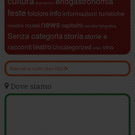
cultura
enogastronomia
dove dormire
feste
info
folclore
informazioni turistiche
news
ospitalità
musei
mostre
raccolta fotografica
storia
Senza categoria
storie e
teatro
racconti
Uncategorized
vino
video
Abbonati al nostro feed RSS
Dove siamo