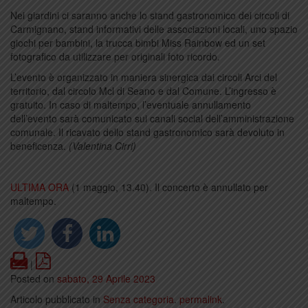
Nei giardini ci saranno anche lo stand gastronomico dei circoli di
Carmignano, stand informativi delle associazioni locali, uno spazio
giochi per bambini, la trucca bimbi Miss Rainbow ed un set
fotografico da utilizzare per originali foto ricordo.
L’evento è organizzato in maniera sinergica dai circoli Arci del
territorio, dal circolo Mcl di Seano e dal Comune. L’ingresso è
gratuito. In caso di maltempo, l’eventuale annullamento
dell’evento sarà comunicato sui canali social dell’amministrazione
comunale. Il ricavato dello stand gastronomico sarà devoluto in
beneficenza.
(Valentina Cirri)
ULTIMA ORA
(1 maggio, 13.40). Il concerto è annullato per
maltempo.
Print
PDF
|
Posted on
sabato, 29 Aprile 2023
Articolo pubblicato in
Senza categoria
.
permalink
.