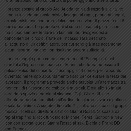
l’oramai abitudinario concerto dal pomeriggio fino a sera tardi.
Il pranzo sociale al circolo Arci Ariodante Naldi inizierà alle 12.45.
Il menu include antipasto misto, lasagne al ragu, penne ai funghi,
arrosto misto con contorno, dolce, acqua e vino. Il prezzo è di 18
euro a persona. Le prenotazioni si sono chiuse nei giorni scorsi
ma si può sempre tentare un last minute, rivolgendosi ai
banconieri del circolo. Parte dell’incasso sarà destinato
all’acquisto di un defibrillatore, per cui sono già stati accantonati
alcuni risparmi ma che non risultano ancora sufficienti.
Il primo maggio porta come sempre aria di “Scompiglio” nei
giardini all’ingresso del paese di Seano, che torna ad essere il
palcoscenico del concerto – “Scompiglio” il nome, per l’appunto –
diventato nel tempo appuntamento fisso per celebrare la festa dei
lavoratori. Il programma prevede anche stavolta un’alternanza tra
momenti di riflessione ed esibizioni musicali. E già alle 16 infatti
sarà dato spazio e parola ai sindacati Cgil, Cisl e Uil, che
affronteranno due tematiche all’ordine del giorno: lavoro dignitoso
e salario minimo. A seguire, fino alle 21, salirano sul palco i gruppi
musicali scelti dal direttore artistico Gianni Rosati. Si spazia dal
rap al trap fino al rock funk indie: Michael Perez, Goribori e New
Icon con special guest Gianni Rosati al sax, Blebla e Frank DD
and Friends.