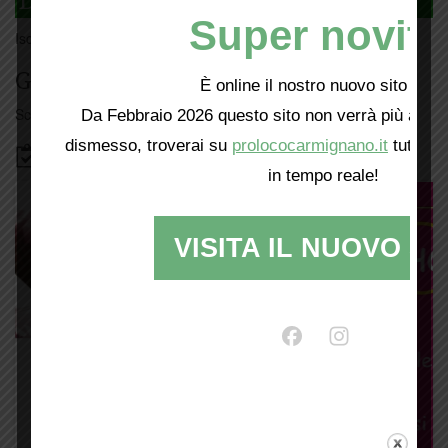
DAGLI L'ANDA
Super novità
Iscriviti
qui
Giorno per giorno a Carmignano
È online il nostro nuovo sito web!
Scopri tutti gli eventi
qui
Da Febbraio 2026 questo sito non verrà più aggio
dismesso, troverai su
prolococarmignano.it
tutti i 
Bacheca
in tempo reale!
VISITA IL NUOVO SI