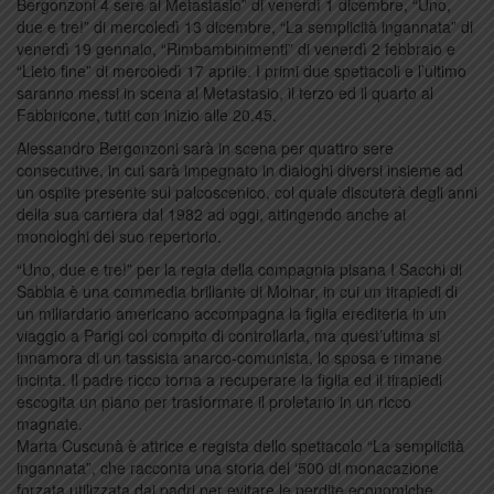
Bergonzoni 4 sere al Metastasio” di venerdì 1 dicembre, “Uno,
due e tre!” di mercoledì 13 dicembre, “La semplicità ingannata” di
venerdì 19 gennaio, “Rimbambinimenti” di venerdì 2 febbraio e
“Lieto fine” di mercoledì 17 aprile. I primi due spettacoli e l’ultimo
saranno messi in scena al Metastasio, il terzo ed il quarto al
Fabbricone, tutti con inizio alle 20.45.
Alessandro Bergonzoni sarà in scena per quattro sere
consecutive, in cui sarà impegnato in dialoghi diversi insieme ad
un ospite presente sul palcoscenico, col quale discuterà degli anni
della sua carriera dal 1982 ad oggi, attingendo anche ai
monologhi del suo repertorio.
“Uno, due e tre!” per la regia della compagnia pisana I Sacchi di
Sabbia è una commedia brillante di Molnar, in cui un tirapiedi di
un miliardario americano accompagna la figlia erediteria in un
viaggio a Parigi col compito di controllarla, ma quest’ultima si
innamora di un tassista anarco-comunista, lo sposa e rimane
incinta. Il padre ricco torna a recuperare la figlia ed il tirapiedi
escogita un piano per trasformare il proletario in un ricco
magnate.
Marta Cuscunà è attrice e regista dello spettacolo “La semplicità
ingannata”, che racconta una storia del ‘500 di monacazione
forzata utilizzata dai padri per evitare le perdite economiche