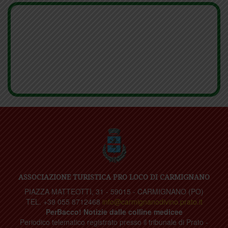
ASSOCIAZIONE TURISTICA PRO LOCO DI CARMIGNANO
PIAZZA MATTEOTTI, 31 - 59015 - CARMIGNANO (PO)
TEL. +39 055 8712468
info@carmignanodivino.prato.it
PerBacco! Notizie dalle colline medicee
Periodico telematico registrato presso il tribunale di Prato -