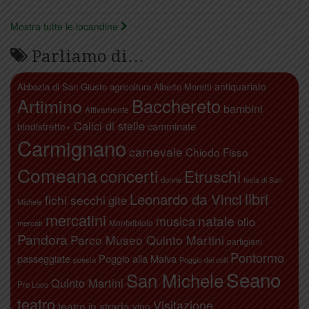
Mostra tutte le locandine
Parliamo di…
antiquariato
Abbazia di San Giusto
agricoltura
Alberto Moretti
Artimino
Bacchereto
bambini
Attivamente
Calici di stelle
camminate
biodistretto+
Carmignano
carnevale
Chiodo Fisso
Comeana
concerti
Etruschi
donne
festa di San
libri
Leonardo da Vinci
fichi secchi
gite
Michele
mercatini
natale
musica
olio
Montalbiolo
mercati
Pandora
Parco Museo Quinto Martini
partigiani
Pontormo
passeggiate
Poggio alla Malva
poesia
Poggio dei colli
Seano
San Michele
Quinto Martini
Pro Loco
teatro
Visitazione
teatro in strada
vino