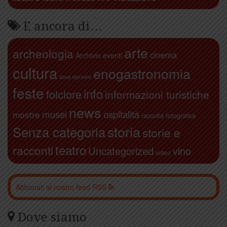
E ancora di…
arte
archeologia
cinema
Archivio eventi
cultura
enogastronomia
dove dormire
feste
info
folclore
informazioni turistiche
news
ospitalità
musei
mostre
raccolta fotografica
storia
Senza categoria
storie e
teatro
racconti
Uncategorized
vino
video
Abbonati al nostro feed RSS
Dove siamo