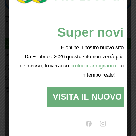
Tesseramento
Super novità
Puoi tesserarti online
cliccando qui
DAGLI L'ANDA
È online il nostro nuovo sito web!
Iscriviti
qui
Da Febbraio 2026 questo sito non verrà più aggio
dismesso, troverai su
prolococarmignano.it
tutti i 
Giorno per giorno a Carmignano
in tempo reale!
Scopri tutti gli eventi
qui
Bacheca
VISITA IL NUOVO SI