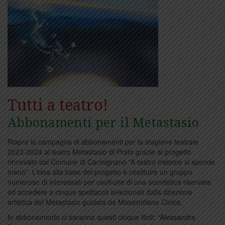
Tutti a teatro!
Abbonamenti per il Metastasio
Riapre la campagna di abbonamenti per la stagione teatrale
2023-2024 al teatro Metastasio di Prato grazie al progetto
rinnovato dal Comune di Carmignano “A teatro insieme si spende
meno”. L’idea alla base del progetto è costituire un gruppo
numeroso di interessati per usufruire di una scontistica riservata
ed accedere a cinque spettacoli selezionati dalla direzione
artistica del Metastasio guidata da Massimiliano Civica.
In abbonamento ci saranno questi cinque titoli: “Alessandro