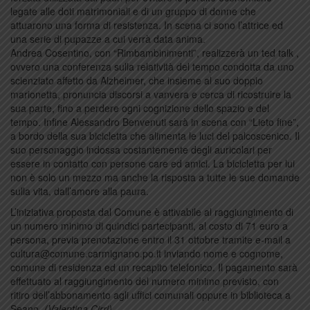
legate alle doti matrimoniali e di un gruppo di donne che
attuarono una forma di resistenza. In scena ci sono l’attrice ed
una serie di pupazze a cui verrà data anima.
Andrea Cosentino, con “Rimbambinimenti”, realizzerà un ted talk ,
ovvero una conferenza sulla relatività del tempo condotta da uno
scienziato affetto da Alzheimer, che insieme al suo doppio
marionetta, pronuncia discorsi a vanvera e cerca di ricostruire la
sua parte, fino a perdere ogni cognizione dello spazio e del
tempo. Infine Alessandro Benvenuti sarà in scena con “Lieto fine”,
a bordo della sua bicicletta che alimenta le luci del palcoscenico. Il
suo personaggio indossa costantemente degli auricolari per
essere in contatto con persone care ed amici. La bicicletta per lui
non è solo un mezzo ma anche la risposta a tutte le sue domande
sulla vita, dall’amore alla paura.
L’iniziativa proposta dal Comune è attivabile al raggiungimento di
un numero minimo di quindici partecipanti, al costo di 71 euro a
persona, previa prenotazione entro il 31 ottobre tramite e-mail a
cultura@comune.carmignano.po.it inviando nome e cognome,
comune di residenza ed un recapito telefonico. Il pagamento sarà
effettuato al raggiungimento del numero minimo previsto, con
ritiro dell’abbonamento agli uffici comunali oppure in biblioteca a
Seano.
(Valentina Cirri)