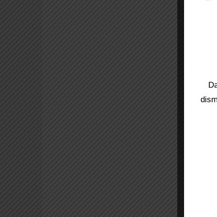
Da
dism