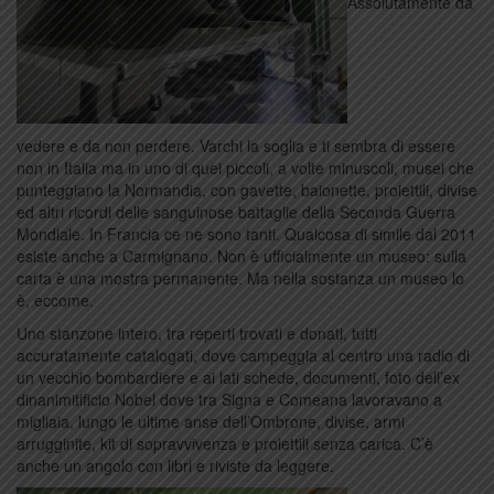
Assolutamente da
vedere e da non perdere. Varchi la soglia e ti sembra di essere
non in Italia ma in uno di quei piccoli, a volte minuscoli, musei che
punteggiano la Normandia, con gavette, baionette, proiettili, divise
ed altri ricordi delle sanguinose battaglie della Seconda Guerra
Mondiale. In Francia ce ne sono tanti. Qualcosa di simile dal 2011
esiste anche a Carmignano. Non è ufficialmente un museo: sulla
carta è una mostra permanente. Ma nella sostanza un museo lo
è, eccome.
Uno stanzone intero, tra reperti trovati e donati, tutti
accuratamente catalogati, dove campeggia al centro una radio di
un vecchio bombardiere e ai lati schede, documenti, foto dell’ex
dinanimitificio Nobel dove tra Signa e Comeana lavoravano a
migliaia, lungo le ultime anse dell’Ombrone, divise, armi
arrugginite, kit di sopravvivenza e proiettili senza carica. C’è
anche un angolo con libri e riviste da leggere.