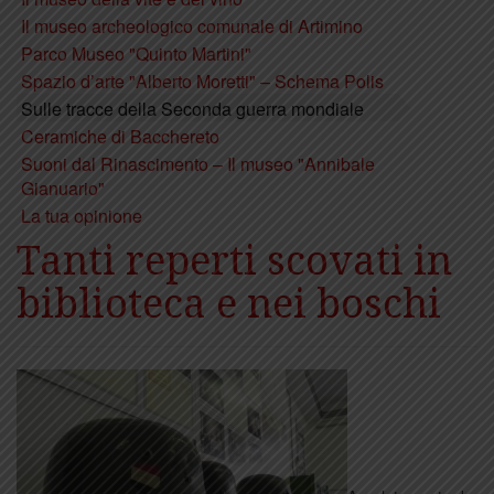
Il museo archeologico comunale di Artimino
Parco Museo "Quinto Martini"
Spazio d’arte "Alberto Moretti" – Schema Polis
Sulle tracce della Seconda guerra mondiale
Ceramiche di Bacchereto
Suoni dal Rinascimento – Il museo "Annibale
Gianuario"
La tua opinione
Tanti reperti scovati in
biblioteca e nei boschi