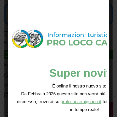
Tesseramento
Puoi tesserarti online
cliccando qui
DAGLI L'ANDA
Iscriviti
qui
Super novità
Giorno per giorno a Carmignano
Scopri tutti gli eventi
qui
È online il nostro nuovo sito web!
Da Febbraio 2026 questo sito non verrà più aggio
Bacheca
dismesso, troverai su
prolococarmignano.it
tutti i 
in tempo reale!