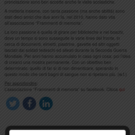
prenotazione sono ben accette anche le visite scolastiche.
A metterla insieme, con tanta passione (ma anche abilità) sono
stati dieci amici che due anni fa, nel 2010, hanno dato vita
all’associazione “Frammenti di memoria”.
La loro passione è quella di girare per biblioteche e nei boschi,
dove un tempo si sono susseguite le varie linee del fronte, in
cerca di documenti, elmetti, piastrine, gavette ed altri oggetti
lasciati dai soldati tedeschi ed alleati durante la Seconda Guerra
Mondiale. Per anni hanno accumulato in casa ogni cosa: poi l’idea
di crearci una mostra permanente. Con un obiettivo ben
determinato: quello di far sì di non dimenticare, sperando in
questo modo che certi bagni di sangue non si ripetano più. (w.f.)
Per approfondire
:
L’associazione “Frammenti di memoria” su facebook. Clicca
qui