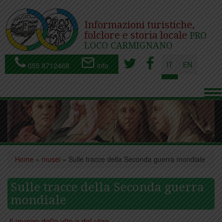
Informazioni turistiche,
folclore e storia locale
PRO
LOCO CARMIGNANO
IT
EN
055 8712468
info
To
nav
Home
»
musei
»
Sulle tracce della Seconda guerra mondiale
Sulle tracce della Seconda guerra
mondiale
Il museo della vite e del vino