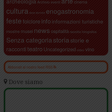
arte
archeologia
cinema
Archivio eventi
cultura
enogastronomia
dove dormire
feste
info
folclore
informazioni turistiche
news
ospitalità
musei
mostre
raccolta fotografica
storia
Senza categoria
storie e
teatro
racconti
Uncategorized
vino
video
Abbonati al nostro feed RSS
Dove siamo