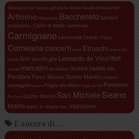
antiquariato
Abbazia di San Giusto
agricoltura
Alberto Moretti
Artimino
Bacchereto
bambini
Attivamente
Calici di stelle
camminate
biodistretto+
Carmignano
carnevale
Chiodo Fisso
Comeana
concerti
Etruschi
donne
festa di San
libri
Leonardo da Vinci
fichi secchi
gite
Michele
mercatini
natale
musica
olio
Montalbiolo
mercati
Pandora
Parco Museo Quinto Martini
partigiani
Pontormo
passeggiate
Poggio alla Malva
poesia
Poggio dei colli
Seano
San Michele
Quinto Martini
Pro Loco
teatro
Visitazione
teatro in strada
vino
E ancora di…