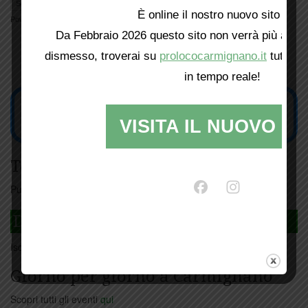
È online il nostro nuovo sito web!
Powered by
Translate
Da Febbraio 2026 questo sito non verrà più aggio
dismesso, troverai su
prolococarmignano.it
tutti i 
in tempo reale!
VISITA IL NUOVO SI
Tesseramento
Puoi tesserarti online
cliccando qui
DAGLI L'ANDA
Iscriviti
qui
Giorno per giorno a Carmignano
Scopri tutti gli eventi
qui