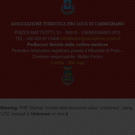
ASSOCIAZIONE TURISTICA PRO LOCO DI CARMIGNANO
PIAZZA MATTEOTTI, 31 - 59015 - CARMIGNANO (PO)
TEL. +39 055 8712468
info@carmignanodivino.prato.it
PerBacco! Notizie dalle colline medicee
Periodico telematico registrato presso il tribunale di Prato -
Direttore responsabile: Walter Fortini
Credits
-
Site map
Warning
: PHP Startup: Invalid date.timezone value 'undefined', using
'UTC' instead in
Unknown
on line
0