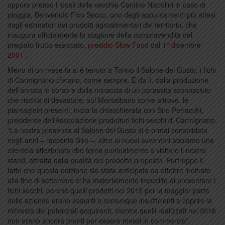
oppure presso i locali delle vecchie Cantine Niccolini in caso di
pioggia, Benvenuto Fico Secco, uno degli appuntamenti più attesi
dagli estimatori dei prodotti agroalimentari del territorio, che
inaugura ufficialmente la stagione della compravendita del
pregiato frutto essiccato,
presidio Slow Food dal 1° dicembre
2001
.
Meno di un mese fa si è tenuto a Torino il Salone del Gusto: i fichi
di Carmignano c’erano, come sempre. E da lì, dalla produzione
dell’annata in corso e dalla minaccia di un parassita sconosciuto
che rischia di devastare, sul Montalbano come altrove, le
piantagioni presenti, inizia la chiacchierata con Siro Petracchi,
presidente dell’Associazione produttori fichi secchi di Carmignano.
“La nostra presenza al Salone del Gusto si è ormai consolidata
negli anni – racconta Siro –, oltre ai nuovi avventori abbiamo una
clientela affezionata che torna puntualmente a visitare il nostro
stand, attratta dalla qualità del prodotto proposto. Purtroppo il
fatto che questa edizione sia stata anticipata da ottobre inoltrato
alla fine di settembre ci ha materialmente impedito di presentare i
fichi secchi, perché quelli prodotti nel 2015 per la maggior parte
delle aziende erano esauriti o comunque insufficienti a coprire la
richiesta dei potenziali acquirenti, mentre quelli realizzati nel 2016
non erano ancora pronti per essere messi in commercio”.