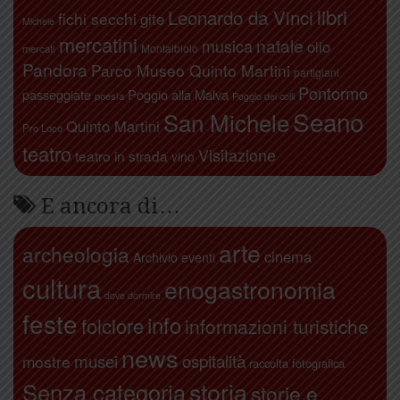
libri
Leonardo da Vinci
fichi secchi
gite
Michele
mercatini
natale
musica
olio
Montalbiolo
mercati
Pandora
Parco Museo Quinto Martini
partigiani
Pontormo
passeggiate
Poggio alla Malva
poesia
Poggio dei colli
Seano
San Michele
Quinto Martini
Pro Loco
teatro
Visitazione
teatro in strada
vino
E ancora di…
arte
archeologia
cinema
Archivio eventi
cultura
enogastronomia
dove dormire
feste
info
folclore
informazioni turistiche
news
ospitalità
musei
mostre
raccolta fotografica
storia
Senza categoria
storie e