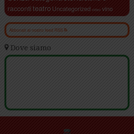
teatro
racconti
Uncategorized
vino
video
Abbonati al nostro feed RSS
Dove siamo