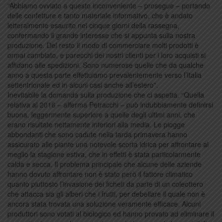
“Abbiamo ovviato a questo inconveniente – prosegue – portando
delle confetture e tanto materiale informativo, che è andato
letteralmente esaurito nei cinque giorni della rassegna,
confermando il grande interesse che si appunta sulla nostra
produzione. Del resto il modo di commerciare molti prodotti è
ormai cambiato, e parecchi dei nostri clienti per i loro acquisti si
affidano alle spedizioni. Sono numerose quelle che da qualche
anno a questa parte effettuiamo prevalentemente verso l’Italia
settentrionale ed in alcuni casi anche all’estero”.
Inevitabile la domanda sulla produzione che ci aspetta. “Quella
relativa al 2016 – afferma Petracchi – può indubbiamente definirsi
buona, leggermente superiore a quelle degli ultimi anni, che
erano risultate nettamente inferiori alla media. Le piogge
abbondanti che sono cadute nella tarda primavera hanno
assicurato alle piante una notevole scorta idrica per affrontare al
meglio la stagione estiva, che in effetti è stata particolarmente
calda e secca. Il problema principale che alcune delle aziende
hanno dovuto affrontare non è stato però il fattore climatico
quanto piuttosto l’invasione dei ficheti da parte di un coleottero
che attacca sia gli alberi che i frutti, per debellare il quale non è
ancora stata trovata una soluzione veramente efficace. Alcuni
produttori sono votati al biologico ed hanno provato ad eliminare il