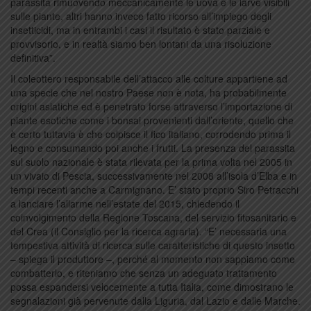
parassita rimuovendo meccanicamente le uova e le larve visibili
sulle piante, altri hanno invece fatto ricorso all’impiego degli
insetticidi, ma in entrambi i casi il risultato è stato parziale e
provvisorio, e in realtà siamo ben lontani da una risoluzione
definitiva”.
Il coleottero responsabile dell’attacco alle colture appartiene ad
una specie che nel nostro Paese non è nota, ha probabilmente
origini asiatiche ed è penetrato forse attraverso l’importazione di
piante esotiche come i bonsai provenienti dall’oriente, quello che
è certo tuttavia è che colpisce il fico italiano, corrodendo prima il
legno e consumando poi anche i frutti. La presenza del parassita
sul suolo nazionale è stata rilevata per la prima volta nel 2005 in
un vivaio di Pescia, successivamente nel 2008 all’isola d’Elba e in
tempi recenti anche a Carmignano. E’ stato proprio Siro Petracchi
a lanciare l’allarme nell’estate del 2015, chiedendo il
coinvolgimento della Regione Toscana, del servizio fitosanitario e
del Crea (il Consiglio per la ricerca agraria). “E’ necessaria una
tempestiva attività di ricerca sulle caratteristiche di questo insetto
– spiega il produttore –, perché al momento non sappiamo come
combatterlo, e riteniamo che senza un adeguato trattamento
possa espandersi velocemente a tutta Italia, come dimostrano le
segnalazioni già pervenute dalla Liguria, dal Lazio e dalle Marche.