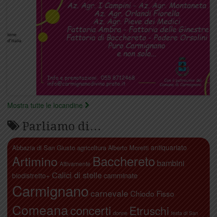
Mostra tutte le locandine
Parliamo di…
antiquariato
Abbazia di San Giusto
agricoltura
Alberto Moretti
Artimino
Bacchereto
bambini
Attivamente
Calici di stelle
camminate
biodistretto+
Carmignano
carnevale
Chiodo Fisso
Comeana
concerti
Etruschi
donne
festa di San