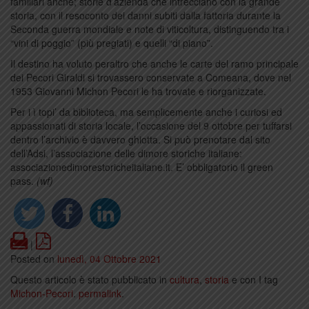
familiari anche; storie d’azienda che intrecciano con la grande
storia, con il resoconto dei danni subiti dalla fattoria durante la
Seconda guerra mondiale e note di viticoltura, distinguendo tra i
“vini di poggio” (più pregiati) e quelli “di piano”.
Il destino ha voluto peraltro che anche le carte del ramo principale
dei Pecori Giraldi si trovassero conservate a Comeana, dove nel
1953 Giovanni Michon Pecori le ha trovate e riorganizzate.
Per i ì topi’ da biblioteca, ma semplicemente anche i curiosi ed
appassionati di storia locale, l’occasione del 9 ottobre per tuffarsi
dentro l’archivio è davvero ghiotta. Si può prenotare dal sito
dell’Adsi, l’associazione delle dimore storiche italiane:
associazionedimorestoricheitaliane.it. E’ obbligatorio il green
pass.
(wf)
Print
PDF
|
Posted on
lunedì, 04 Ottobre 2021
Questo articolo è stato pubblicato in
cultura
,
storia
e con I tag
Michon-Pecori
.
permalink
.