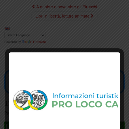
A ottobre e novembre gli Etruschi
Libri in libertà, letture animate
Powered by
Translate
Tesseramento
Puoi tesserarti online
cliccando qui
DAGLI L'ANDA