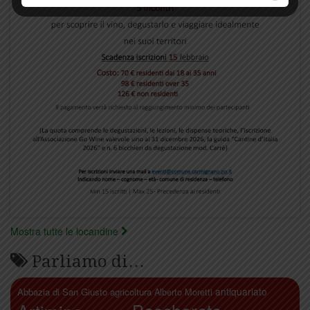
Mostra tutte le locandine
Parliamo di…
antiquariato
Abbazia di San Giusto
agricoltura
Alberto Moretti