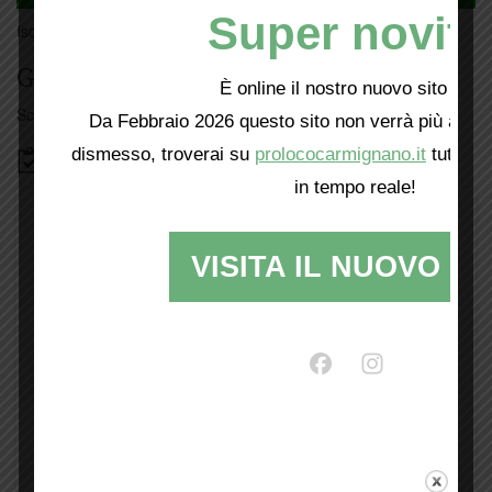
Super novità
Iscriviti
qui
Giorno per giorno a Carmignano
È online il nostro nuovo sito web!
Scopri tutti gli eventi
qui
Da Febbraio 2026 questo sito non verrà più aggio
dismesso, troverai su
prolococarmignano.it
tutti i 
Bacheca
in tempo reale!
VISITA IL NUOVO SI