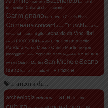
Artimino
Bacchereto
bambini
Attivamente
Calici di stelle
camminate
biodistretto+
Carmignano
carnevale
Chiodo Fisso
Comeana
concerti
Etruschi
donne
festa di San
libri
Leonardo da Vinci
fichi secchi
gite
Michele
mercatini
natale
musica
olio
Montalbiolo
mercati
Pandora
Parco Museo Quinto Martini
partigiani
Pontormo
passeggiate
Poggio alla Malva
poesia
Poggio dei colli
Seano
San Michele
Quinto Martini
Pro Loco
teatro
Visitazione
teatro in strada
vino
E ancora di…
arte
archeologia
cinema
Archivio eventi
cultura
enogastronomia
dove dormire