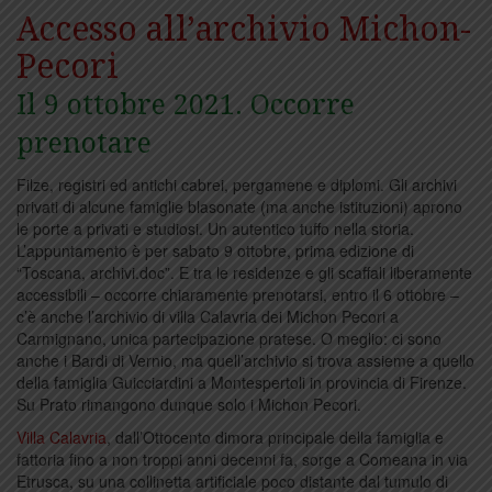
Accesso all’archivio Michon-
Pecori
Il 9 ottobre 2021. Occorre
prenotare
Filze, registri ed antichi cabrei, pergamene e diplomi. Gli archivi
privati di alcune famiglie blasonate (ma anche istituzioni) aprono
le porte a privati e studiosi. Un autentico tuffo nella storia.
L’appuntamento è per sabato 9 ottobre, prima edizione di
“Toscana, archivi.doc”. E tra le residenze e gli scaffali liberamente
accessibili – occorre chiaramente prenotarsi, entro il 6 ottobre –
c’è anche l’archivio di villa Calavria dei Michon Pecori a
Carmignano, unica partecipazione pratese. O meglio: ci sono
anche i Bardi di Vernio, ma quell’archivio si trova assieme a quello
della famiglia Guicciardini a Montespertoli in provincia di Firenze.
Su Prato rimangono dunque solo i Michon Pecori.
Villa Calavria
, dall’Ottocento dimora principale della famiglia e
fattoria fino a non troppi anni decenni fa, sorge a Comeana in via
Etrusca, su una collinetta artificiale poco distante dal tumulo di