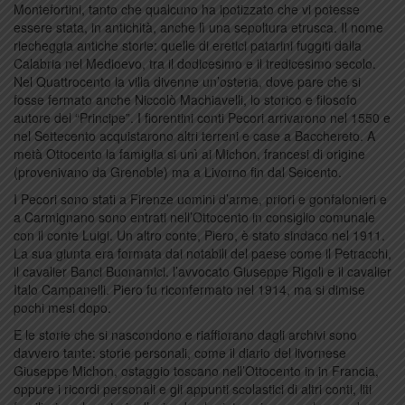
Montefortini, tanto che qualcuno ha ipotizzato che vi potesse
essere stata, in antichità, anche lì una sepoltura etrusca. Il nome
riecheggia antiche storie: quelle di eretici patarini fuggiti dalla
Calabria nel Medioevo, tra il dodicesimo e il tredicesimo secolo.
Nel Quattrocento la villa divenne un’osteria, dove pare che si
fosse fermato anche Niccolò Machiavelli, lo storico e filosofo
autore del “Principe”. I fiorentini conti Pecori arrivarono nel 1550 e
nel Settecento acquistarono altri terreni e case a Bacchereto. A
metà Ottocento la famiglia si unì ai Michon, francesi di origine
(provenivano da Grenoble) ma a Livorno fin dal Seicento.
I Pecori sono stati a Firenze uomini d’arme, priori e gonfalonieri e
a Carmignano sono entrati nell’Ottocento in consiglio comunale
con il conte Luigi. Un altro conte, Piero, è stato sindaco nel 1911.
La sua giunta era formata dai notabili del paese come il Petracchi,
il cavalier Banci Buonamici. l’avvocato Giuseppe Rigoli e il cavalier
Italo Campanelli. Piero fu riconfermato nel 1914, ma si dimise
pochi mesi dopo.
E le storie che si nascondono e riaffiorano dagli archivi sono
davvero tante: storie personali, come il diario del livornese
Giuseppe Michon, ostaggio toscano nell’Ottocento in in Francia,
oppure i ricordi personali e gli appunti scolastici di altri conti, liti