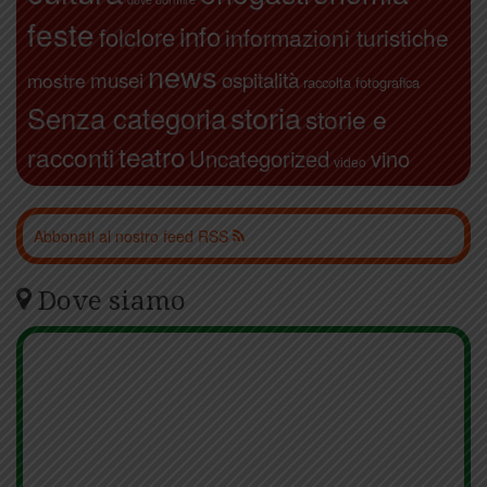
feste
info
folclore
informazioni turistiche
news
ospitalità
musei
mostre
raccolta fotografica
storia
Senza categoria
storie e
teatro
racconti
Uncategorized
vino
video
Abbonati al nostro feed RSS
Dove siamo