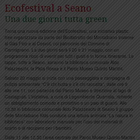
Ecofestival a Seano
Una due giorni tutta green
Torna una nuova edizione dell’Ecofestival, una iniziativa plastic
free organizzata da parte del Biodistretto del Montalbano insieme
al Gas Fico e al Cesvot, col patrocinio del Comune di
Carmignano. La due giorni sarà il 20 e 21 maggio, con un
programma ricco di eventi per tutti i gusti e in forma itinerante. Le
tappe, tutte a Seano, saranno la biblioteca comunale Aldo
Palazzeschi, la Pista Rossa e il Parco Museo Quinto Martini.
Sabato 20 maggio si inizia con una passeggiata e campagna di
pulizia ambientale “C’è chi butta e c’è chi raccatta”, dalle ore 9
alle ore 11, con partenza dal Parco Museo e direzione al lago di
Castagnati. L’iniziativa, a cura di Legambiente Quarrata, richiede
un abbigliamento comodo e protettivo e un paio di guanti. Alle
10.30 in biblioteca comunale Aldo Palazzeschi di Seano il gruppo
delle Montalbane Kids conduce una lettura animata “La natura in
biblioteca” con laboratorio manuale per l’uso dei materiali di
scarto e di recupero per i bambini.
Dalle 11 alle 12.30 l’area centrale del Parco Museo Quinto Martini