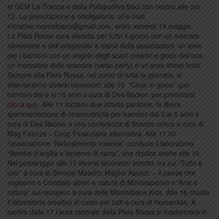
el GEM La Traccia e della Polisportiva Baol con rientro alle ore
12. La prenotazione è obbligatoria: all’e-mail
iniziative.montalbano@gmail.com, entro venerdì 19 maggio.
La Pista Rossa sarà allestita per tutto il giorno con un mercato
alimentare e dell’artigianato e stand della associazioni, un’area
per i bambini con un angolo degli scarti creativi e gioco dell’oca,
un mercatino dello scambio (swap party) e un’area street food.
Sempre alla Pista Rossa, nel corso di tutta la giornata, si
alterneranno diversi laboratori: alle 10 “Circo in gioco” (per
bambini dai 6 ai 10 anni a cura di Dea Backer, per prenotarsi
clicca qui
). Alle 11 iniziano due attività parallele, la libera
sperimentazione di circomotricità per bambini dai 3 ai 5 anni a
cura di Dea Backer e una conferenza di finanza critica a cura di
Mag Firenze – Coop Finanziaria alternativa. Alle 11.30
l’associazione “Naturalmente insieme” conduce il laboratorio
“Bombe d’argilla e lanterne di carta”, che replica anche alle 16.
Nel pomeriggio alle 15 diversi laboratori artistici, tra cui “Tutto è
uno” a cura di Simone Masetto Maghe Associ. – Il paese che
vogliamo e Comitato alberi e natura di Montespertoli e “Arte e
natura” sul recupero a cura delle Montalbane Kids. Alle 16 chiude
il laboratorio creativo di cuoio per tutti a cura di Humanitas. A
partire dalle 17 l’area centrale della Pista Rossa si trasformerà in