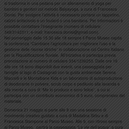
si trasforma in una pedana per un allenamento di yoga per
bambini e genitori col metodo Balyayoga, a cura di Francesca
Donisi. Per svolgere l’attività è necessario portarsi un tappetino,
calzini antiscivolo e un foulard o una bandana. Per informazioni è
possibile contattare l’insegnante (numero di cellulare:
348/3142311; e-mail: francesca.donisi@gmail.com).
Nel pomeriggio dalle 15.30 alle 18 sempre il Parco Museo ospita
la conferenza “Cambiare l’agricoltura per migliorare l’uso e la
gestione delle risorse idriche” in collaborazione col Centro Italiano
per la Riqualificazione fluviale. All’iniziativa si partecipa previa
prenotazione al numero di celulare 334/1236253. Dalle ore 16
alle ore 18 sono disponbili due eventi, una passeggiata per
famiglie al lago di Castagnati con la guida ambientale Serena
Maccelli e le Montalbane Kids e un laboratorio di autoproduzione
di deodorante in polvere, scrub corpo e pediluvio alla lavanda e
alla menta a cura di “Me lo produco e sono felice”, a cui si
partecipa con un contributo economico di 5 euro, comprensivo del
materiale.
Domenica 21 maggio si parte alle 8 con una sessione di
movimento creativo guidato a cura di Madalina Sirbu e di
Francesca Stampone al Parco Museo. Alle 9, con ritrovo sempre
al Parco Museo, partirà la passeggiata “Le vie dell’acqua” a cura