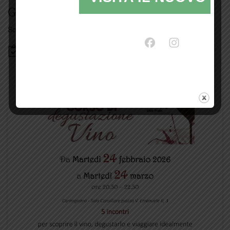
Giorno per giorno a Carmignano
Scopri tutti gli eventi
qui
Bacheca