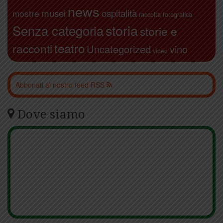
news
ospitalità
musei
mostre
raccolta fotografica
storia
Senza categoria
storie e
teatro
racconti
Uncategorized
vino
video
Abbonati al nostro feed RSS
Dove siamo