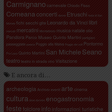
Carmignano
carnevale
Chiodo Fisso
Comeana
concerti
Etruschi
donne
festa di San
libri
Leonardo da Vinci
fichi secchi
gite
Michele
mercatini
natale
musica
olio
Montalbiolo
mercati
Pandora
Parco Museo Quinto Martini
partigiani
Pontormo
passeggiate
Poggio alla Malva
poesia
Poggio dei colli
Seano
San Michele
Quinto Martini
Pro Loco
teatro
Visitazione
teatro in strada
vino
E ancora di…
arte
archeologia
cinema
Archivio eventi
cultura
enogastronomia
dove dormire
feste
info
folclore
informazioni turistiche