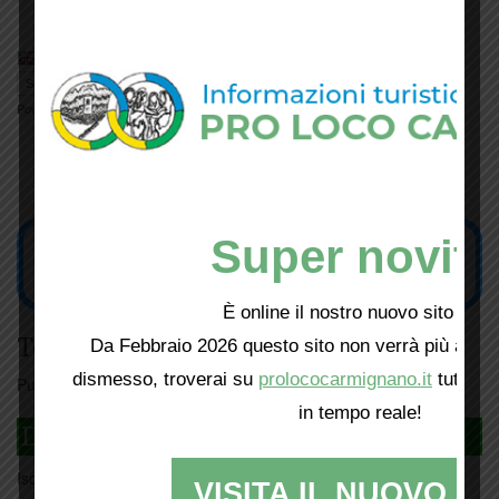
Vicini espone allo Spazio Moretti
Powered by
Translate
Super novità
È online il nostro nuovo sito web!
Tesseramento
Da Febbraio 2026 questo sito non verrà più aggio
dismesso, troverai su
prolococarmignano.it
tutti i 
Puoi tesserarti online
cliccando qui
in tempo reale!
DAGLI L'ANDA
Iscriviti
qui
VISITA IL NUOVO SI