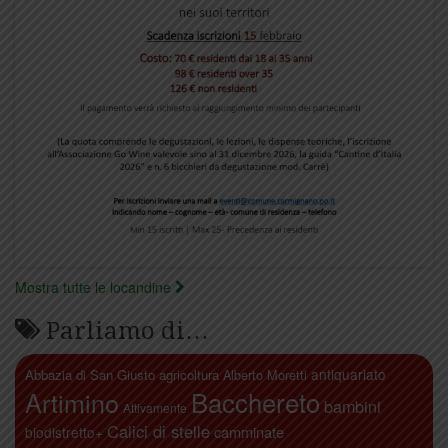
Mostra tutte le locandine
Parliamo di…
antiquariato
Abbazia di San Giusto
agricoltura
Alberto Moretti
Artimino
Bacchereto
bambini
Attivamente
Calici di stelle
camminate
biodistretto+