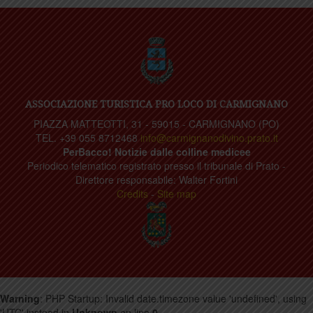
ASSOCIAZIONE TURISTICA PRO LOCO DI CARMIGNANO
PIAZZA MATTEOTTI, 31 - 59015 - CARMIGNANO (PO)
TEL. +39 055 8712468
info@carmignanodivino.prato.it
PerBacco! Notizie dalle colline medicee
Periodico telematico registrato presso il tribunale di Prato -
Direttore responsabile: Walter Fortini
Credits
-
Site map
Warning
: PHP Startup: Invalid date.timezone value 'undefined', using
'UTC' instead in
Unknown
on line
0