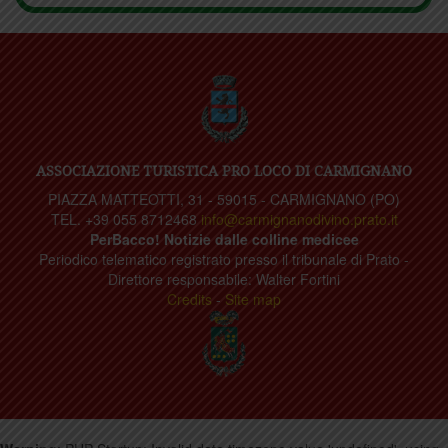
ASSOCIAZIONE TURISTICA PRO LOCO DI CARMIGNANO
PIAZZA MATTEOTTI, 31 - 59015 - CARMIGNANO (PO)
TEL. +39 055 8712468
info@carmignanodivino.prato.it
PerBacco! Notizie dalle colline medicee
Periodico telematico registrato presso il tribunale di Prato -
Direttore responsabile: Walter Fortini
Credits
-
Site map