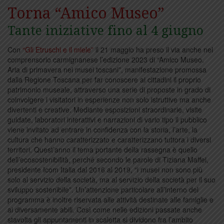
Torna “Amico Museo”
Tante iniziative fino al 4 giugno
Con
“Gli Etruschi e il miele”
il 21 maggio ha preso il via anche nel
comprensorio carmignanese l’edizione 2023 di “Amico Museo.
Aria di primavera nei musei toscani”, manifestazione promossa
dalla Regione Toscana per far conoscere ai cittadini il proprio
patrimonio museale, attraverso una serie di proposte in grado di
coinvolgere i visitatori in esperienze non solo istruttive ma anche
divertenti e creative. Mediante esposizioni straordinarie, visite
guidate, laboratori interattivi e narrazioni di vario tipo il pubblico
viene invitato ad entrare in confidenza con la storia, l’arte, la
cultura che hanno caratterizzato e caratterizzano tuttora i diversi
territori. Quest’anno il tema portante della rassegna è quello
dell’ecosostenibilità, perché secondo le parole di Tiziana Maffei,
presidente Icom Italia dal 2016 al 2019, “i musei non sono più
solo al servizio della società, ma al servizio della società per il suo
sviluppo sostenibile”. Un’attenzione particolare all’interno del
programma è inoltre riservata alle attività destinate alle famiglie e
ai diversamente abili. Così come nelle edizioni passate anche
stavolta gli appuntamenti in scaletta si dividono fra l’ambito