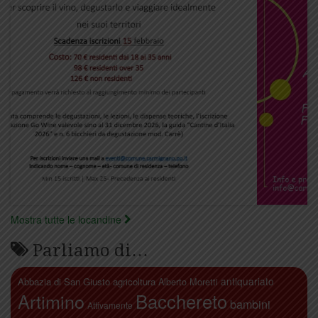
Mostra tutte le locandine
Parliamo di…
antiquariato
Abbazia di San Giusto
agricoltura
Alberto Moretti
Artimino
Bacchereto
bambini
Attivamente