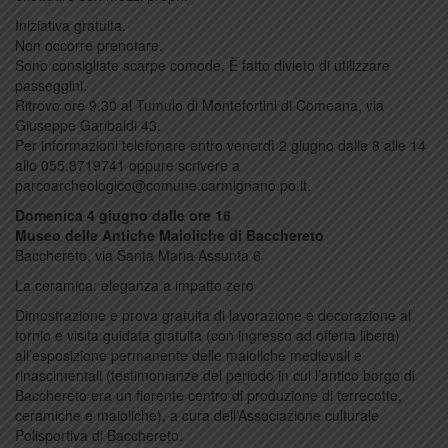
Iniziativa gratuita.
Non occorre prenotare.
Sono consigliate scarpe comode. È fatto divieto di utilizzare
passeggini.
Ritrovo ore 9.30 al Tumulo di Montefortini di Comeana, via
Giuseppe Garibaldi 43.
Per informazioni telefonare entro venerdì 2 giugno dalle 8 alle 14
allo 055.8719741 oppure scrivere a
parcoarcheologico@comune.carmignano.po.it.
Domenica 4 giugno dalle ore 16
Museo delle Antiche Maioliche di Bacchereto
Bacchereto, via Santa Maria Assunta 6
La ceramica: eleganza a impatto zero
Dimostrazione e prova gratuita di lavorazione e decorazione al
tornio e visita guidata gratuita (con ingresso ad offerta libera)
all’esposizione permanente delle maioliche medievali e
rinascimentali (testimonianze del periodo in cui l’antico borgo di
Bacchereto era un fiorente centro di produzione di terrecotte,
ceramiche e maioliche), a cura dell’Associazione culturale
Polisportiva di Bacchereto.