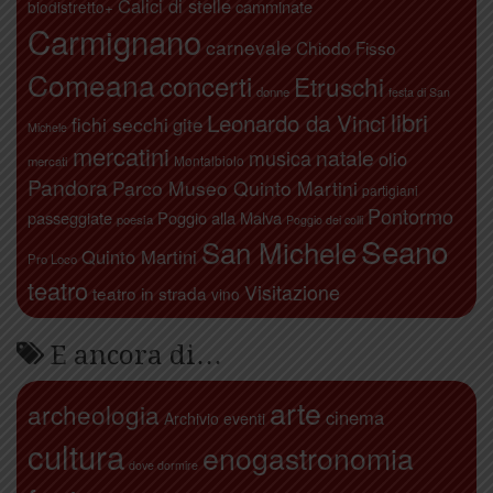
Calici di stelle
camminate
biodistretto+
Carmignano
carnevale
Chiodo Fisso
Comeana
concerti
Etruschi
donne
festa di San
libri
Leonardo da Vinci
fichi secchi
gite
Michele
mercatini
natale
musica
olio
Montalbiolo
mercati
Pandora
Parco Museo Quinto Martini
partigiani
Pontormo
passeggiate
Poggio alla Malva
poesia
Poggio dei colli
Seano
San Michele
Quinto Martini
Pro Loco
teatro
Visitazione
teatro in strada
vino
E ancora di…
arte
archeologia
cinema
Archivio eventi
cultura
enogastronomia
dove dormire