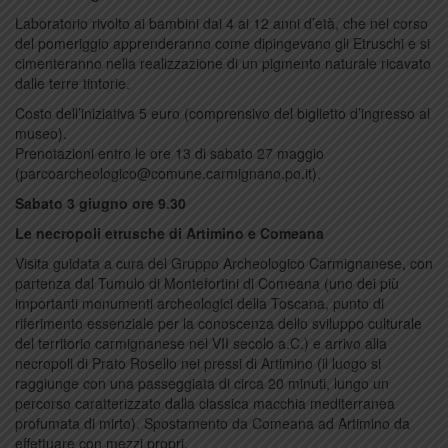
Laboratorio rivolto ai bambini dai 4 ai 12 anni d’età, che nel corso
del pomeriggio apprenderanno come dipingevano gli Etruschi e si
cimenteranno nella realizzazione di un pigmento naturale ricavato
dalle terre tintorie.
Costo dell’iniziativa 5 euro (comprensivo del biglietto d’ingresso al
museo).
Prenotazioni entro le ore 13 di sabato 27 maggio
(parcoarcheologico@comune.carmignano.po.it).
Sabato 3 giugno ore 9.30
Le necropoli etrusche di Artimino e Comeana
Visita guidata a cura del Gruppo Archeologico Carmignanese, con
partenza dal Tumulo di Montefortini di Comeana (uno dei più
importanti monumenti archeologici della Toscana, punto di
riferimento essenziale per la conoscenza dello sviluppo culturale
del territorio carmignanese nel VII secolo a.C.) e arrivo alla
necropoli di Prato Rosello nei pressi di Artimino (il luogo si
raggiunge con una passeggiata di circa 20 minuti, lungo un
percorso caratterizzato dalla classica macchia mediterranea
profumata di mirto). Spostamento da Comeana ad Artimino da
effettuare con mezzi propri.