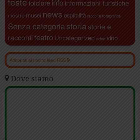
feste
info
folclore
informazioni turistiche
news
ospitalità
musei
mostre
raccolta fotografica
storia
Senza categoria
storie e
teatro
racconti
Uncategorized
vino
video
Abbonati al nostro feed RSS
Dove siamo