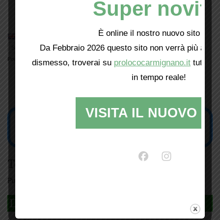
Super novità
Il Giallo in “Giuro di dire la verità”
È online il nostro nuovo sito web!
Da Febbraio 2026 questo sito non verrà più aggio
Powered by
Translate
dismesso, troverai su
prolococarmignano.it
tutti i 
in tempo reale!
VISITA IL NUOVO SI
Tesseramento
Puoi tesserarti online
cliccando qui
DAGLI L'ANDA