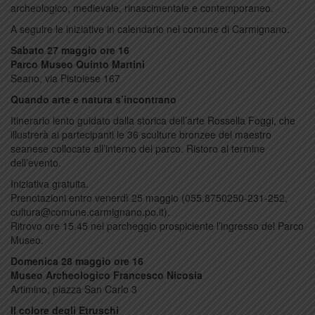
archeologico, medievale, rinascimentale e contemporaneo.
A seguire le iniziative in calendario nel comune di Carmignano.
Sabato 27 maggio ore 16
Parco Museo Quinto Martini
Seano, via Pistoiese 167
Quando arte e natura s’incontrano
Itinerario lento guidato dalla storica dell’arte Rossella Foggi, che
illustrerà ai partecipanti le 36 sculture bronzee del maestro
seanese collocate all’interno del parco. Ristoro al termine
dell’evento.
Iniziativa gratuita.
Prenotazioni entro venerdì 25 maggio (055.8750250-231-252,
cultura@comune.carmignano.po.it).
Ritrovo ore 15.45 nel parcheggio prospiciente l’ingresso del Parco
Museo.
Domenica 28 maggio ore 16
Museo Archeologico Francesco Nicosia
Artimino, piazza San Carlo 3
Il colore degli Etruschi