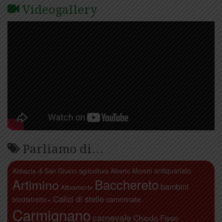
Videogallery
Parliamo di…
antiquariato
Abbazia di San Giusto
agricoltura
Alberto Moretti
Artimino
Bacchereto
bambini
Attivamente
Calici di stelle
camminate
biodistretto+
Carmignano
carnevale
Chiodo Fisso