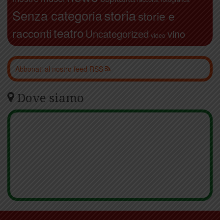
storia
Senza categoria
storie e
teatro
racconti
Uncategorized
vino
video
Abbonati al nostro feed RSS
Dove siamo