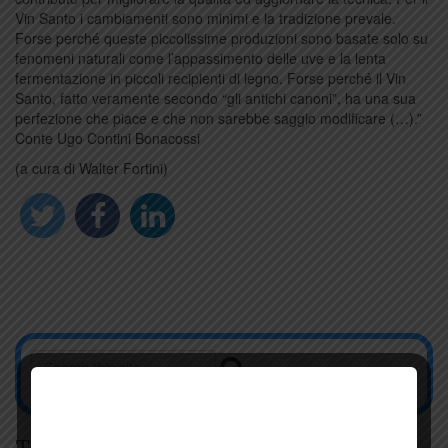
Vin Santo i cambiamenti sono minimi e la tradizione prevale.
Forse perché queste piccolissime produzioni sono basate solo su
fenomeni naturali come l’appassimento delle uve e la lenta
fermentazione in piccoli recipienti di legno. Forse perché il Vin
Santo, fatto veramente secondo “gli antichi canoni”, ha una sua
perfezione che piace e che non sarebbe saggio modificare (…).”
Conte Ugo Contini Bonacossi
(a cura di Walter Fortini)