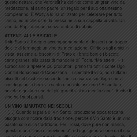
questo nettare, che Veronelli ha definito come un gran vino da
meditazione, al santo padre: un regalo per il suo ottantesimo
compleanno. E Woityla lo ha utilizzato per celebrare per tutto
l’anno, ed anche oltre, la messa nella sua cappella privata. Un
vino da Papi, dunque, senza ombra di dubbio.
ATTENTI ALLE BRICIOLE
Il vin Santo è il degno accompagnamento di dessert non troppo
dolci e di formaggi: un vino da meditazione. Offritelo agli amici in
visita, assieme ai biscottini di Prato o i brutti boni e i biscotti
carmignanesi alla pasta di mandorle di’ Fochi. “Ma attenti, – si
sbracciano a ripetere più produttori, primo fra tutti il conte Ugo
Contini Bonacossi di Capezzana – rispettate il vino, non tuffate i
biscotti nel bicchiere secondo l’antica usanza sacrilega che vi
costringe poi a bere vin santo e briciole assieme ! Rispettate,
bevete e gustate uno dei più grandi vini da meditazione”. Anche il
vino ha i suoi puristi.
UN VINO IMMUTATO NEI SECOLI
” (…) Quando si parla di Vin Santo, produzione tipica toscana,
bisogna cominciare dalla tradizione, perché il Vin Santo è un vino
basato solo sulla tradizione. Per i rossi, dove pure non manca,
questa è una “linea di movimento”; ed ogni generazione da il suo
contributo per migliorare la qualità ed aggiornare la tecnica. Per il