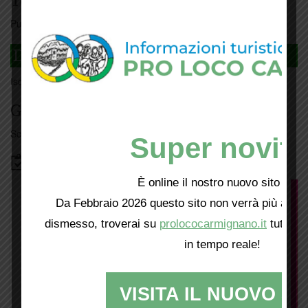
Tesseramento
Puoi tesserarti online
cliccando qui
DAGLI L'ANDA
Iscriviti
qui
Giorno per giorno a Carmignano
Scopri tutti gli eventi
qui
Super novità
Bacheca
È online il nostro nuovo sito web!
Da Febbraio 2026 questo sito non verrà più aggio
dismesso, troverai su
prolococarmignano.it
tutti i 
in tempo reale!
VISITA IL NUOVO SI