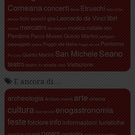
Comeana
concerti
Etruschi
donne
festa di San
libri
Leonardo da Vinci
fichi secchi
gite
Michele
mercatini
natale
musica
olio
Montalbiolo
mercati
Pandora
Parco Museo Quinto Martini
partigiani
Pontormo
passeggiate
Poggio alla Malva
poesia
Poggio dei colli
Seano
San Michele
Quinto Martini
Pro Loco
teatro
Visitazione
teatro in strada
vino
E ancora di…
arte
archeologia
cinema
Archivio eventi
cultura
enogastronomia
dove dormire
feste
info
folclore
informazioni turistiche
news
ospitalità
musei
mostre
raccolta fotografica