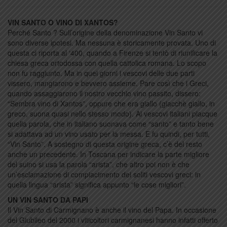
VIN SANTO O VINO DI XANTOS?
Perché Santo ? Sull’origine della denominazione Vin Santo vi
sono diverse ipotesi. Ma nessuna è storicamente provata. Uno di
questa ci riporta al ‘400, quando a Firenze si tentò di riunificare la
chiesa greca ortodossa con quella cattolica romana. Lo scopo
non fu raggiunto. Ma in quei giorni i vescovi delle due parti
vissero, mangiarono e bevvero assieme. Pare così che i Greci,
quando assaggiarono il nostro vecchio vino passito, dissero:
“Sembra vino di Xantos”, oppure che era giallo (giacchè giallo, in
greco, suona quasi nello stesso modo). Ai vescovi italiani piacque
quella parola, che in italiano suonava come “santo” e tanto bene
si adattava ad un vino usato per la messa. E fu quindi, per tutti,
“Vin Santo”. A sostegno di questa origine greca, c’è del resto
anche un precedente. In Toscana per indicare la parte migliore
del suino si usa la parola “arista”, che altro poi non è che
un’esclamazione di compiacimento dei soliti vescovi greci: in
quella lingua “arista” significa appunto “le cose migliori”.
UN VIN SANTO DA PAPI
Il Vin Santo di Carmignano è anche il vino del Papa. In occasione
del Giubileo del 2000 i viticoltori carmignanesi hanno infatti offerto