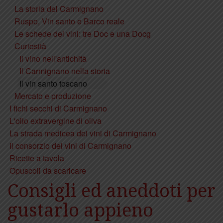
La storia del Carmignano
Ruspo, Vin santo e Barco reale
Le schede dei vini: tre Doc e una Docg
Curiosità
Il vino nell'antichità
Il Carmignano nella storia
Il vin santo toscano
Mercato e produzione
I fichi secchi di Carmignano
L'olio extravergine di oliva
La strada medicea dei vini di Carmignano
Il consorzio dei vini di Carmignano
Ricette a tavola
Opuscoli da scaricare
Consigli ed aneddoti per
gustarlo appieno