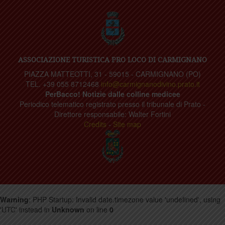
ASSOCIAZIONE TURISTICA PRO LOCO DI CARMIGNANO
PIAZZA MATTEOTTI, 31 - 59015 - CARMIGNANO (PO)
TEL. +39 055 8712468
info@carmignanodivino.prato.it
PerBacco! Notizie dalle colline medicee
Periodico telematico registrato presso il tribunale di Prato -
Direttore responsabile: Walter Fortini
Credits
-
Site map
Warning
: PHP Startup: Invalid date.timezone value 'undefined', using
'UTC' instead in
Unknown
on line
0