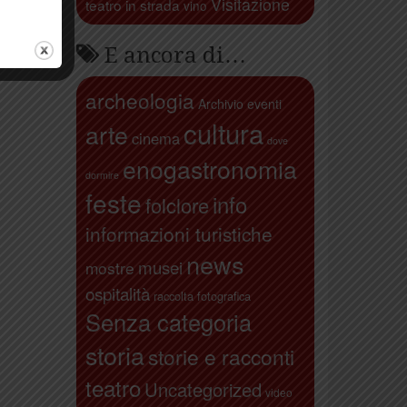
Visitazione
teatro in strada
vino
E ancora di…
archeologia
Archivio eventi
cultura
arte
cinema
dove
enogastronomia
dormire
feste
info
folclore
informazioni turistiche
news
musei
mostre
ospitalità
raccolta fotografica
Senza categoria
storia
storie e racconti
teatro
Uncategorized
video