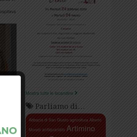
 ospitava
Mostra tutte le locandine
Parliamo di…
Abbazia di San Giusto
agricoltura
Alberto
Artimino
antiquariato
Moretti