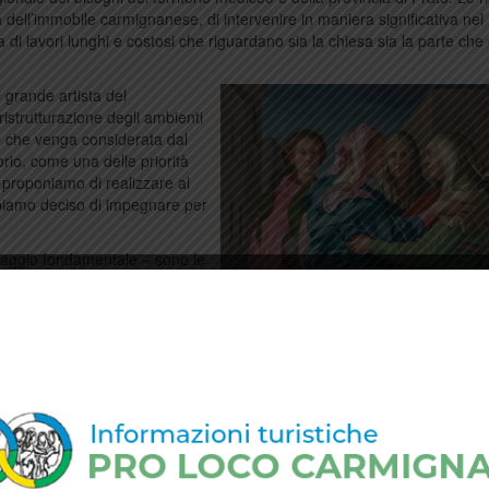
a dell’immobile carmignanese, di intervenire in maniera significativa nel
i lavori lunghi e costosi che riguardano sia la chiesa sia la parte che
 grande artista del
ristrutturazione degli ambienti
o che venga considerata dal
orio, come una delle priorità
 proponiamo di realizzare al
bbiamo deciso di impegnare per
saggio fondamentale – sono le
to per il coinvolgimento di
estauro della chiesa. Il
namento del nostro impegno
il presidente Giani e il
casa la “Visitazione”, il cuore
to Marco Martini –, perché la
mento per l’intera comunità,
o, avendo questa struttura
ente potrà tornare fra noi.