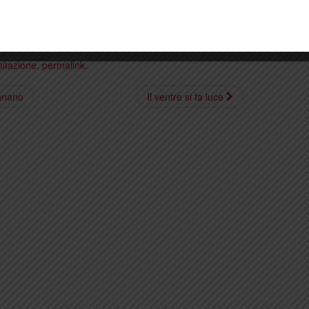
sitazione
.
permalink
.
ignano
Il ventre si fa luce