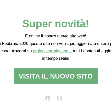
 rende possibile un intervento
bara Prosperi)
Super novità!
Carmignano, sulla “Visitazione” del Pontormo e sulle vicende che 
eggere:
È online il nostro nuovo sito web!
 Febbraio 2026 questo sito non verrà più aggiornato e sarà 
esso, troverai su
prolococarmignano.it
tutti i contenuti aggio
, cronologia, origine ed interpretazione
in tempo reale!
 esposizioni
VISITA IL NUOVO SITO