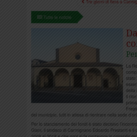
Tre giorni di fiera a Carm
Tutte le notizie
Da
co
Per
La Re
compl
stato
esser
della
il ri
prima
Fregio
del municipio, tutti in attesa di rientrare nella sede d’or
Per lo stanziamento dei fondi è stato decisivo l’incont
Giani, il sindaco di Carmignano Edoardo Prestanti e il 
2008 al 2018 e che oggi si fa portavoce in consiglio regi