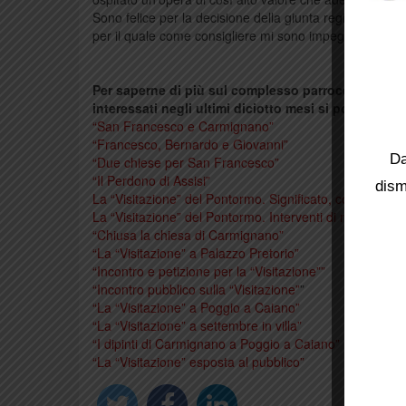
Sono felice per la decisione della giunta regionale che
per il quale come consigliere mi sono impegnato”.
(Bar
Per saperne di più sul complesso parrocchiale di 
interessati negli ultimi diciotto mesi si possono l
“San Francesco e Carmignano”
“Francesco, Bernardo e Giovanni”
Da
“Due chiese per San Francesco”
“Il Perdono di Assisi”
dism
La “Visitazione” del Pontormo. Significato, committenza
La “Visitazione” del Pontormo. Interventi di restauro ed
“Chiusa la chiesa di Carmignano”
“La “Visitazione” a Palazzo Pretorio”
“Incontro e petizione per la “Visitazione””
“Incontro pubblico sulla “Visitazione”
”
“La “Visitazione” a Poggio a Caiano”
“La “Visitazione” a settembre in villa”
“I dipinti di Carmignano a Poggio a Caiano”
“La “Visitazione” esposta al pubblico”