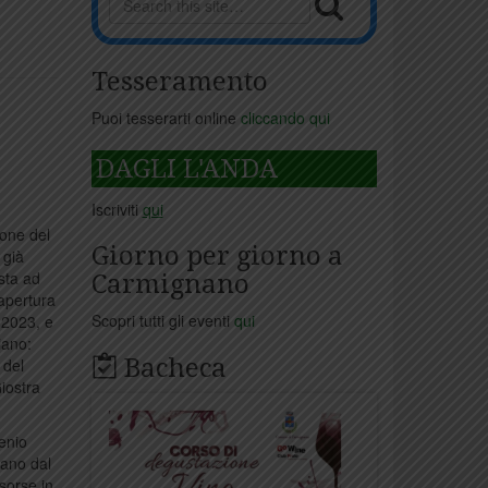
Tesseramento
Puoi tesserarti online
cliccando qui
DAGLI L'ANDA
Iscriviti
qui
ione del
Giorno per giorno a
 già
sta ad
Carmignano
iapertura
Scopri tutti gli eventi
qui
 2023, e
iano:
Bacheca
 del
Giostra
genio
iano dal
isorse in