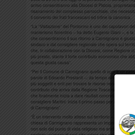
arrivo consentiranno alla Diocesi di Pistoia, proprietari
risanamento del complesso parrocchiale, che necessita d
il convento dei frati francescani ed infine la canonica.
“La “Visitazione” del Pontormo è uno dei capolavori del
manierismo fiorentino – ha detto Eugenio Giani –, e la 
che consentiranno il suo ritorno a Carmignano è giust
sindaco e dal consigliere regionale che opera sul territ
che, in collaborazione con la Diocesi, come Regione ci
più presto, stante il forte contributo economico che a
questa giusta causa”.
“Per il Comune di Carmignano quello di oggi è un pas
parole di Edoardo Prestanti –; da tempo abbiamo lavora
più soggetti e enti per trovare le risorse necessarie al r
contributo che arriva dalla Regione Toscana è il coro
che finalmente inizia a dare risultati concreti. Ringrazio 
consigliere Martini: inizia il primo passo per riportare a 
di Carmignano”.
“È un intervento molto atteso sul territorio – ha aggiun
chiesa di Carmignano rappresenta un importante riferi
non solo dal punto di vista religioso ma anche artistic
ospitato un’opera di così alto valore che adesso finalm