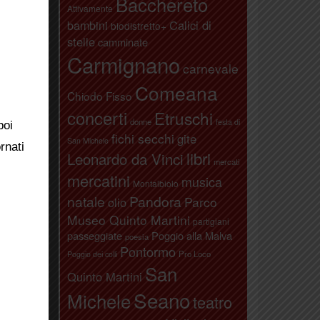
Bacchereto
Attivamente
bambini
Calici di
biodistretto+
stelle
camminate
Carmignano
carnevale
li hanno
Comeana
Chiodo Fisso
concerti
Etruschi
donne
festa di
poi
fichi secchi
gite
San Michele
rnati
libri
Leonardo da Vinci
mercati
mercatini
musica
Montalbiolo
natale
Pandora
Parco
olio
Museo Quinto Martini
partigiani
passeggiate
Poggio alla Malva
poesia
Pontormo
Pro Loco
Poggio dei colli
San
Quinto Martini
Seano
Michele
teatro