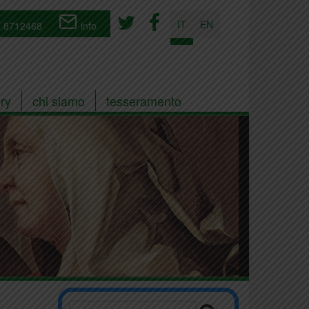
IT
EN
 8712468
info
ry
chi siamo
tesseramento