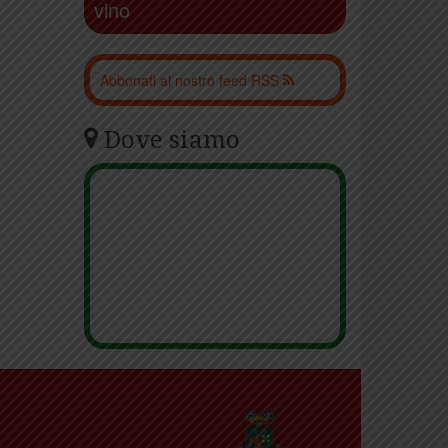
vino
Abbonati al nostro feed RSS
Dove siamo