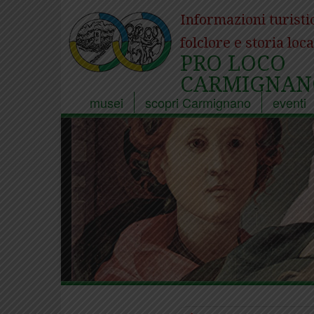
Informazioni turisti
folclore e storia loca
PRO LOCO
CARMIGNAN
musei
scopri Carmignano
eventi