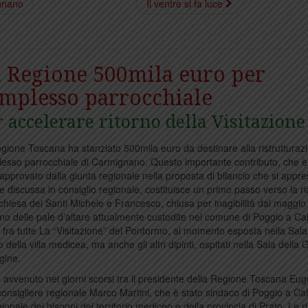
ignano
Il ventre si fa luce
 Regione 500mila euro per
mplesso parrocchiale
 accelerare ritorno della Visitazione
gione Toscana ha stanziato 500mila euro da destinare alla ristrutturaz
esso parrocchiale di Carmignano. Questo importante contributo, che è
 approvato dalla giunta regionale nella proposta di bilancio che si appre
e discussa in consiglio regionale, costituisce un primo passo verso la r
 chiesa dei Santi Michele e Francesco, chiusa per inagibilità dal maggio
torno delle pale d’altare attualmente custodite nel comune di Poggio a Ca
 fra tutte La “Visitazione” del Pontormo, al momento esposta nella Sala
 della villa medicea, ma anche gli altri dipinti, ospitati nella Sala della 
igine.
ro avvenuto nei giorni scorsi tra il presidente della Regione Toscana Eu
consigliere regionale Marco Martini, che è stato sindaco di Poggio a Ca
onale dei bisogni del territorio mediceo e della provincia di Prato. Le r