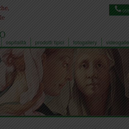
che,
055
le
O
ospitalità
prodotti tipici
fotogallery
videogalle