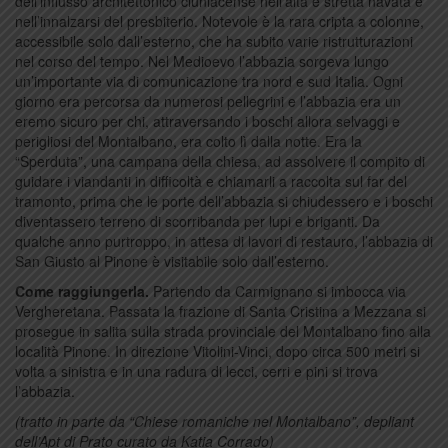
dell’influsso architettonico cluniacense nell’alta e stretta navata e
nell’innalzarsi del presbiterio. Notevole è la rara cripta a colonne,
accessibile solo dall’esterno, che ha subito varie ristrutturazioni
nel corso del tempo. Nel Medioevo l’abbazia sorgeva lungo
un’importante via di comunicazione tra nord e sud Italia. Ogni
giorno era percorsa da numerosi pellegrini e l’abbazia era un
eremo sicuro per chi, attraversando i boschi allora selvaggi e
perigliosi del Montalbano, era colto lì dalla notte. Era la
“Sperduta”, una campana della chiesa, ad assolvere il compito di
guidare i viandanti in difficoltà e chiamarli a raccolta sul far del
tramonto, prima che le porte dell’abbazia si chiudessero e i boschi
diventassero terreno di scorribanda per lupi e briganti. Da
qualche anno purtroppo, in attesa di lavori di restauro, l’abbazia di
San Giusto al Pinone è visitabile solo dall’esterno.
Come raggiungerla.
Partendo da Carmignano si imbocca via
Vergheretana. Passata la frazione di Santa Cristina a Mezzana si
prosegue in salita sulla strada provinciale del Montalbano fino alla
località Pinone. In direzione Vitolini-Vinci, dopo circa 500 metri si
volta a sinistra e in una radura di lecci, cerri e pini si trova
l’abbazia.
(tratto in parte da “Chiese romaniche nel Montalbano”, depliant
dell’Apt di Prato curato da Katia Corrado)