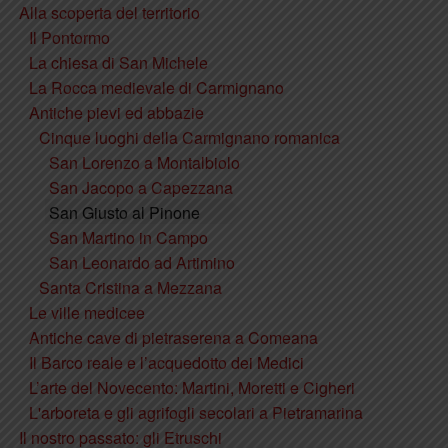
Alla scoperta del territorio
Il Pontormo
La chiesa di San Michele
La Rocca medievale di Carmignano
Antiche pievi ed abbazie
Cinque luoghi della Carmignano romanica
San Lorenzo a Montalbiolo
San Jacopo a Capezzana
San Giusto al Pinone
San Martino in Campo
San Leonardo ad Artimino
Santa Cristina a Mezzana
Le ville medicee
Antiche cave di pietraserena a Comeana
Il Barco reale e l’acquedotto dei Medici
L’arte del Novecento: Martini, Moretti e Cigheri
L'arboreta e gli agrifogli secolari a Pietramarina
Il nostro passato: gli Etruschi