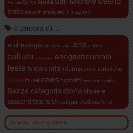
Seano
San Michele
Quinto Martini
Pro Loco
teatro
Visitazione
teatro in strada
vino
E ancora di…
arte
archeologia
cinema
Archivio eventi
cultura
enogastronomia
dove dormire
feste
info
folclore
informazioni turistiche
news
ospitalità
musei
mostre
raccolta fotografica
storia
Senza categoria
storie e
teatro
racconti
Uncategorized
vino
video
Abbonati al nostro feed RSS