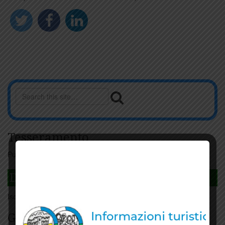
Tesseramento
Puoi tesserarti online
cliccando qui
DAGLI L'ANDA
Iscriviti
qui
Giorno per giorno a Carmignano