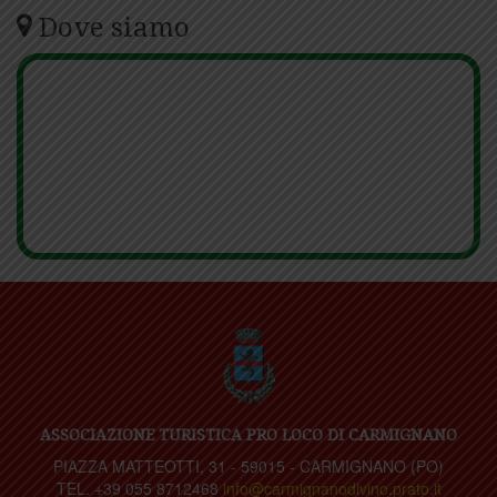
Dove siamo
ASSOCIAZIONE TURISTICA PRO LOCO DI CARMIGNANO
PIAZZA MATTEOTTI, 31 - 59015 - CARMIGNANO (PO)
TEL. +39 055 8712468
info@carmignanodivino.prato.it