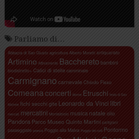
Parliamo di…
antiquariato
Abbazia di San Giusto
agricoltura
Alberto Moretti
Artimino
Bacchereto
bambini
Attivamente
Calici di stelle
camminate
biodistretto+
Carmignano
carnevale
Chiodo Fisso
Comeana
concerti
Etruschi
donne
festa di San
libri
Leonardo da Vinci
fichi secchi
gite
Michele
mercatini
natale
musica
olio
Montalbiolo
mercati
Pandora
Parco Museo Quinto Martini
partigiani
Pontormo
passeggiate
Poggio alla Malva
poesia
Poggio dei colli