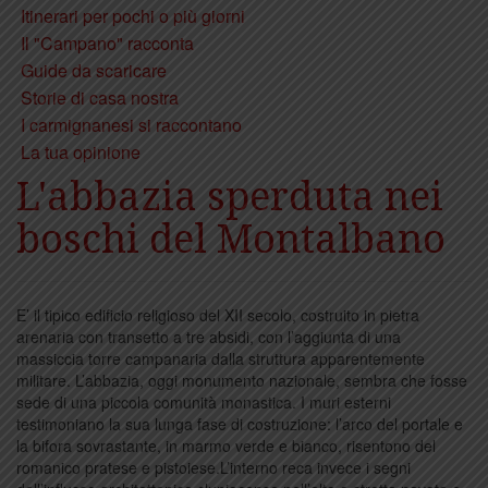
Itinerari per pochi o più giorni
Il "Campano" racconta
Guide da scaricare
Storie di casa nostra
I carmignanesi si raccontano
La tua opinione
L'abbazia sperduta nei
boschi del Montalbano
E’ il tipico edificio religioso del XII secolo, costruito in pietra
arenaria con transetto a tre absidi, con l’aggiunta di una
massiccia torre campanaria dalla struttura apparentemente
militare. L’abbazia, oggi monumento nazionale, sembra che fosse
sede di una piccola comunità monastica. I muri esterni
testimoniano la sua lunga fase di costruzione: l’arco del portale e
la bifora sovrastante, in marmo verde e bianco, risentono del
romanico pratese e pistoiese.L’interno reca invece i segni