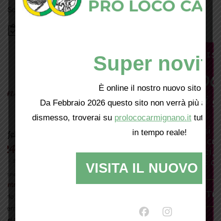
Scopri tutti gli eventi
qui
Bacheca
Super novità
È online il nostro nuovo sito web!
Da Febbraio 2026 questo sito non verrà più aggio
dismesso, troverai su
prolococarmignano.it
tutti i 
in tempo reale!
VISITA IL NUOVO SI