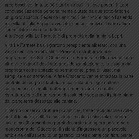
aree boschive. In tutto 98 ettari distribuiti in nove poderi. Il Lepri
condusse l’azienda personalmente aiutato da due sotto-fattori e
un guardiacaccia. Federico Lepri morì nel 1912 e lasciò l’azienda
e la villa al figlio Filippo, avvocato, che per motivi di lavoro affidò
l’amministrazione a un fattore.
A tutt’oggi Villa Le Farnete è di proprietà della famiglia Lepri.
Villa Le Farnete ha un giardino prospiciente alberato, con una
vasca centrale e dei vialetti. Presenta ristrutturazioni e
ampliamenti del Sette-Ottocento. Le Farnete, a differenza di tante
altre ville signorili destinate a residenza stagionale, fu vissuta dai
proprietari come abitazione permanente, priva di lusso, ma
semplice e confortevole. A fine Ottocento venne innalzata la parte
centrale del corpo di fabbrica e costruita una loggia-altana
settecentesca, seguita dall’ampliamento laterale e dalla
ristrutturazione di due rampe di scale che separano il primo piano
dal piano terra destinato alle cantine.
L’interno conserva strutture più antiche, forse trecentesche (volte,
portali in pietra, soffitti a cassettoni, scale a chiocciola), mentre
sale e salotti presentano pareti decorate a tempera policroma e
monocroma dell’Ottocento. Il salone d’ingresso è un piacevole
ambiente dall’aspetto di un gazebo: pareti dipinte con fiori, piante,