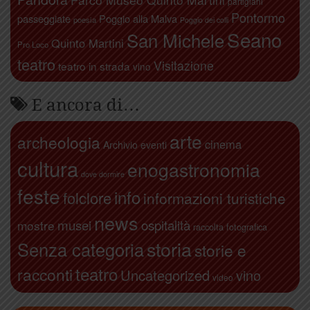
partigiani
Pontormo
passeggiate
Poggio alla Malva
poesia
Poggio dei colli
Seano
San Michele
Quinto Martini
Pro Loco
teatro
Visitazione
teatro in strada
vino
E ancora di…
arte
archeologia
cinema
Archivio eventi
cultura
enogastronomia
dove dormire
feste
info
folclore
informazioni turistiche
news
ospitalità
musei
mostre
raccolta fotografica
storia
Senza categoria
storie e
teatro
racconti
Uncategorized
vino
video