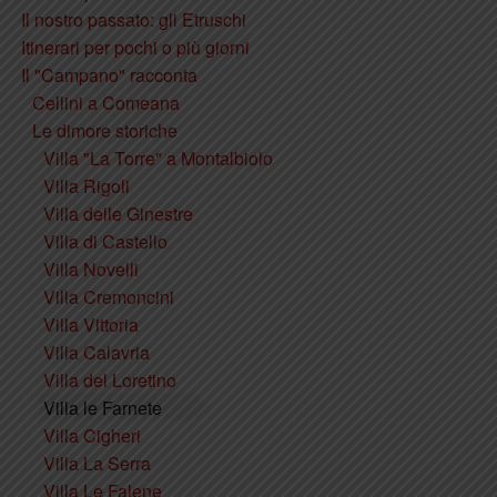
Il nostro passato: gli Etruschi
Itinerari per pochi o più giorni
Il "Campano" racconta
Cellini a Comeana
Le dimore storiche
Villa "La Torre" a Montalbiolo
Villa Rigoli
Villa delle Ginestre
Villa di Castello
Villa Novelli
Villa Cremoncini
Villa Vittoria
Villa Calavria
Villa del Loretino
Villa le Farnete
Villa Cigheri
Villa La Serra
Villa Le Falene