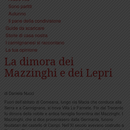
Sono partiti
Autunno
Il pane della condivisione
Guide da scaricare
Storie di casa nostra
I carmignanesi si raccontano
La tua opinione
La dimora dei
Mazzinghi e dei Lepri
di Daniela Nucci
Fuori dell’abitato di Comeana, lungo via Macia che conduce alla
Serra e a Carmignano, si trova Villa Le Farnete. Fin dal Trecento
fu dimora della nobile e antica famiglia fiorentina dei Mazzinghi. I
Mazzinghi, che si dice provenissero dalla Germania, furono
feudatari del castello di Campi. Nell’XI secolo avevano costruito a