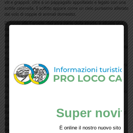
viti e grappoli, oltre a un pappagallo appollaiato e legato con una
sottile catenella. Il soffitto appare come un cielo purissimo allietato
dal volo di coppie di animali domestici.
Di fronte alle Farnete, dall’altra parte della strada, è situata una
cappella gentilizia della fine Ottocento dedicata alla Madonna
delle Prata, ampliata nella parte dell’abside per potervi collocare
un pregevole ciclo di affreschi quattro-cinquecenteschi un tempo
situato in una proprietà dei Lepri a Campi Bisenzio. Nella cappella
vi sono sepolti Federico Lepri e i suoi familiari. Attualmente
l’esterno della cappella, circondato da un basso muro di cinta e
adorno di un vialetto, è in stato di abbandono ma si riesce ancora
a percepire che un tempo l’area doveva essere armoniosa ed
intima.
Oggi Villa Le Farnete è divenuta un centro accogliente per
ricevimenti, pranzi di lavoro, cene private. Offre anche un servizio
di bed and breakfast.
BIBLIOGRAFIA
Super novità
Barni, Chetti – Romby , Giuseppina Carla, Ville,giardini, paesaggi
del Montalbano, Pistoia 2011.
Carmignano e Poggio a Caiano, Agricoltura, proprietà e territori
È online il nostro nuovo sito web!
fra Medioevo ed Età contemporanea, Firenze 2001.