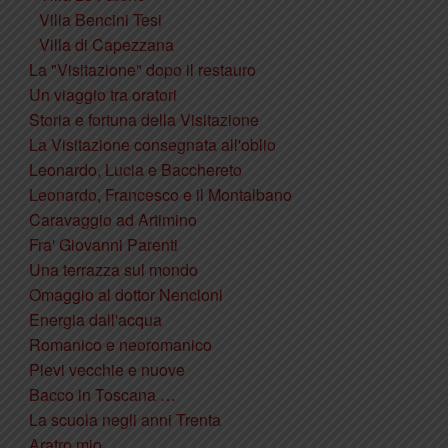
Villa Bencini Tesi
Villa di Capezzana
La "Visitazione" dopo il restauro
Un viaggio tra oratori
Storia e fortuna della Visitazione
La Visitazione consegnata all'oblio
Leonardo, Lucia e Bacchereto
Leonardo, Francesco e il Montalbano
Caravaggio ad Artimino
Fra' Giovanni Parenti
Una terrazza sul mondo
Omaggio al dottor Nencioni
Energia dall'acqua
Romanico e neoromanico
Pievi vecchie e nuove
Bacco in Toscana …
La scuola negli anni Trenta
Aratro mio