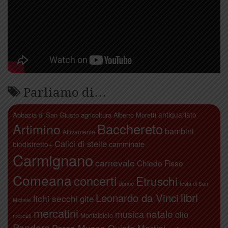
Parliamo di…
antiquariato
Abbazia di San Giusto
agricoltura
Alberto Moretti
Artimino
Bacchereto
bambini
Attivamente
Calici di stelle
camminate
biodistretto+
Carmignano
carnevale
Chiodo Fisso
Comeana
concerti
Etruschi
donne
festa di San
libri
Leonardo da Vinci
fichi secchi
gite
Michele
mercatini
natale
musica
olio
Montalbiolo
mercati
Pandora
Parco Museo Quinto Martini