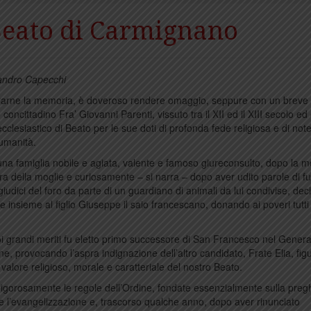
 Beato di Carmignano
sandro Capecchi
rarne la memoria, è doveroso rendere omaggio, seppure con un breve 
 concittadino Fra’ Giovanni Parenti, vissuto tra il XII ed il XIII secolo ed
 ecclesiastico di Beato per le sue doti di profonda fede religiosa e di not
 umanità.
una famiglia nobile e agiata, valente e famoso giureconsulto, dopo la m
a della moglie e curiosamente – si narra – dopo aver udito parole di f
 giudici del foro da parte di un guardiano di animali da lui condivise, dec
e insieme al figlio Giuseppe il saio francescano, donando ai poveri tutti 
oi grandi meriti fu eletto primo successore di San Francesco nel Genera
ine, provocando l’aspra indignazione dell’altro candidato, Frate Elia, fig
 valore religioso, morale e caratteriale del nostro Beato.
rigorosamente le regole dell’Ordine, fondate essenzialmente sulla pregh
e l’evangelizzazione e, trascorso qualche anno, dopo aver rinunciato