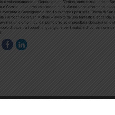
e e volontariamente al Generalato dell’Ordine, andò missionario in Sp
 e Corsica, dove presumibilmente morì. Alcuni storici affermano invec
a avvenuta a Carmignano e che il suo corpo riposi nella Chiesa di San
alla Parrocchiale di San Michele – avvolto da una fantastica leggenda,
 avverrà un giorno in cui dal punto preciso di sepoltura sboccerà un gigl
bolo di pace tra i popoli, di guarigione per i malati e di conversione per
i.