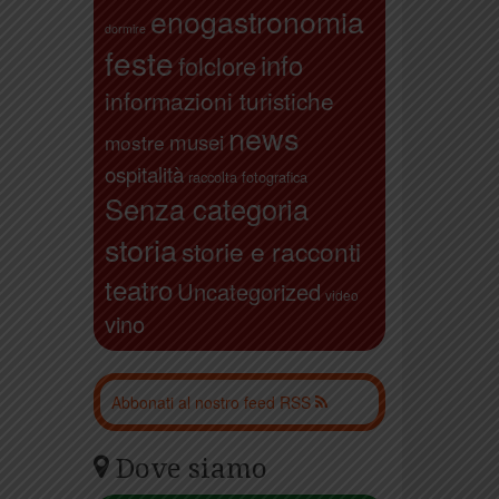
enogastronomia
dormire
feste
info
folclore
informazioni turistiche
news
musei
mostre
ospitalità
raccolta fotografica
Senza categoria
storia
storie e racconti
teatro
Uncategorized
video
vino
Abbonati al nostro feed RSS
Dove siamo