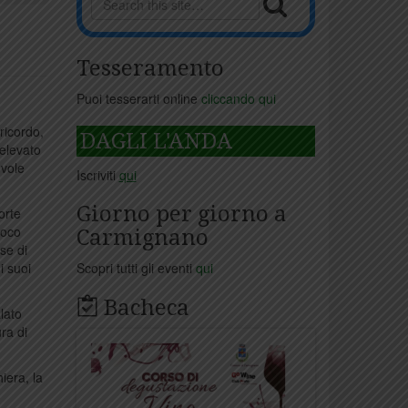
Tesseramento
Puoi tesserarti online
cliccando qui
ricordo,
DAGLI L'ANDA
 elevato
evole
Iscriviti
qui
Giorno per giorno a
orte
uoco
Carmignano
ise di
i suoi
Scopri tutti gli eventi
qui
Bacheca
lato
ura di
iera, la