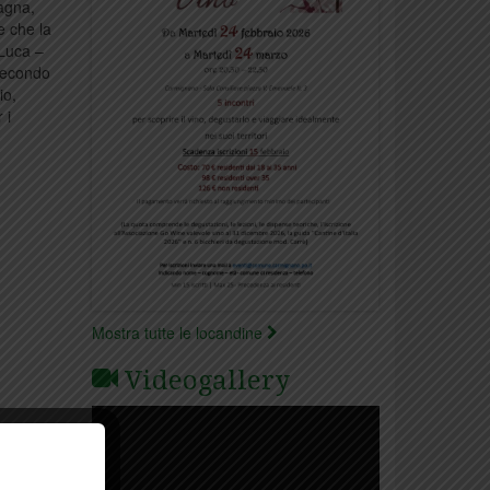
agna,
e che la
 Luca –
 secondo
io,
 i
Mostra tutte le locandine
Videogallery