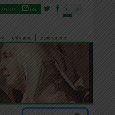
IT
EN
 8712468
info
ry
chi siamo
tesseramento