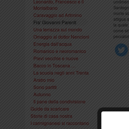
Leonardo, Francesco e il
umilment
Montalbano
Sardegna
morte si
Caravaggio ad Artimino
attigua 
Fra' Giovanni Parenti
la quale
Una terrazza sul mondo
come sim
Omaggio al dottor Nencioni
peccator
Energia dall'acqua
Romanico e neoromanico
Pievi vecchie e nuove
Bacco in Toscana …
La scuola negli anni Trenta
Aratro mio
Sono partiti
Autunno
Il pane della condivisione
Guide da scaricare
Storie di casa nostra
I carmignanesi si raccontano