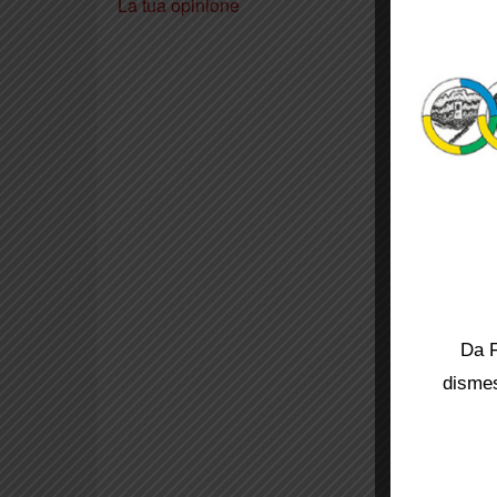
La tua opinione
Da F
dismes