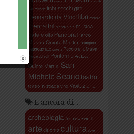
donne
festa di
fichi secchi
gite
San Michele
libri
Leonardo da Vinci
mercati
mercatini
musica
Montalbiolo
natale
Pandora
Parco
olio
Museo Quinto Martini
partigiani
passeggiate
Poggio alla Malva
poesia
Pontormo
Pro Loco
Poggio dei colli
San
Quinto Martini
Seano
Michele
teatro
Visitazione
teatro in strada
vino
E ancora di…
archeologia
Archivio eventi
cultura
arte
cinema
dove