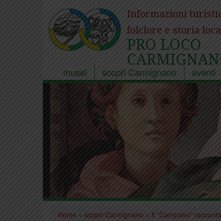
Informazioni turisti
folclore e storia loca
PRO LOCO
CARMIGNAN
musei
scopri Carmignano
eventi
Home
»
scopri Carmignano
»
Il "Campano" raccont