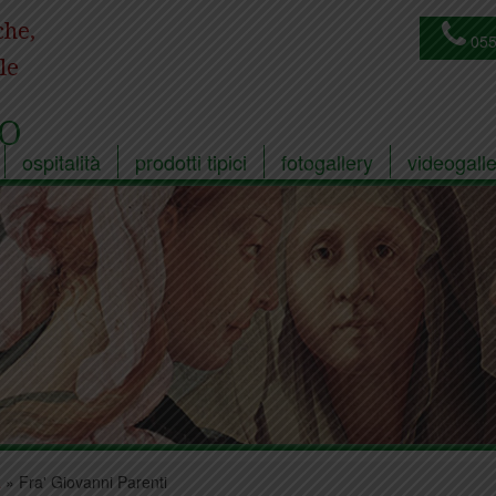
che,
055
le
O
ospitalità
prodotti tipici
fotogallery
videogalle
a
»
Fra' Giovanni Parenti