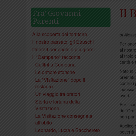
Il
Fra' Giovanni
Parenti
Alla scoperta del territorio
di Ales
Il nostro passato: gli Etruschi
Per ono
Itinerari per pochi o più giorni
al nostro
al titolo
Il "Campano" racconta
carità e
Cellini a Comeana
Nato in 
Le dimore storiche
prematur
La "Visitazione" dopo il
contro i
restauro
indossar
Un viaggio tra oratori
averi.
Storia e fortuna della
Per i su
Visitazione
dell’Ord
La Visitazione consegnata
non pari
all'oblio
Applicò 
Leonardo, Lucia e Bacchereto
povertà 