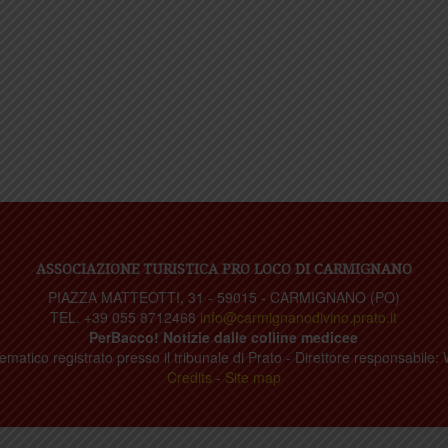
ASSOCIAZIONE TURISTICA PRO LOCO DI CARMIGNANO
PIAZZA MATTEOTTI, 31 - 59015 - CARMIGNANO (PO)
TEL. +39 055 8712468
info@carmignanodivino.prato.it
PerBacco! Notizie dalle colline medicee
ematico registrato presso il tribunale di Prato - Direttore responsabile: 
Credits
-
Site map