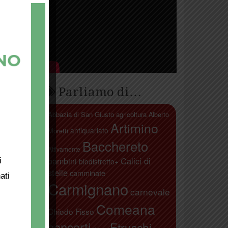
Parliamo di…
Abbazia di San Giusto
agricoltura
Alberto
Artimino
antiquariato
Moretti
Bacchereto
Attivamente
bambini
Calici di
i
biodistretto+
stelle
camminate
ati
Carmignano
carnevale
Comeana
Chiodo Fisso
concerti
Etruschi