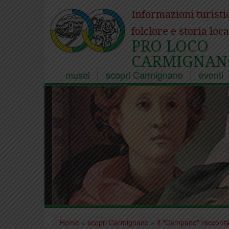
Informazioni turisti
folclore e storia loca
PRO LOCO
CARMIGNAN
musei
scopri Carmignano
eventi
Home
»
scopri Carmignano
»
Il "Campano" raccont