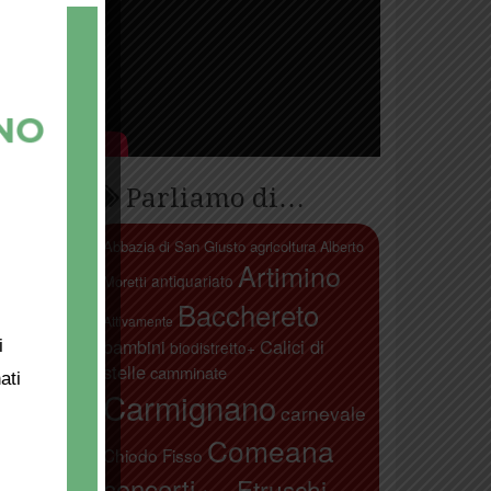
 della
lavorava
uotevano
 famiglia
Parliamo di…
mento
Abbazia di San Giusto
agricoltura
Alberto
el
Artimino
one che
antiquariato
Moretti
e.
Bacchereto
Attivamente
bambini
Calici di
i
i
biodistretto+
 di essa
stelle
camminate
ati
co
Carmignano
carnevale
r
la villa
Comeana
Chiodo Fisso
sidenza
idio
concerti
Etruschi