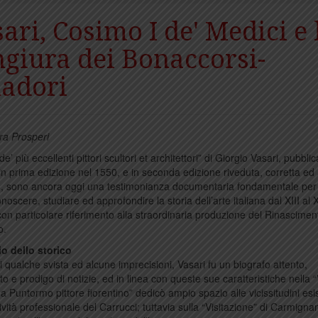
ari, Cosimo I de' Medici e 
giura dei Bonaccorsi-
nadori
ra Prosperi
de’ più eccellenti pittori scultori et architettori” di Giorgio Vasari, pubbli
in prima edizione nel 1550, e in seconda edizione riveduta, corretta ed
8, sono ancora oggi una testimonianza documentaria fondamentale per
noscere, studiare ed approfondire la storia dell’arte italiana dal XIII al 
con particolare riferimento alla straordinaria produzione del Rinascimen
o.
zio dello storico
 di qualche svista ed alcune imprecisioni, Vasari fu un biografo attento,
to e prodigo di notizie, ed in linea con queste sue caratteristiche nella “
a Puntormo pittore fiorentino” dedicò ampio spazio alle vicissitudini esis
tività professionale del Carrucci; tuttavia sulla “Visitazione” di Carmigna