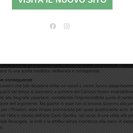
VISITA IL NUOVO SITO
 ebbe luogo perché i due podestà che all’epoca reggevano il paese,
ndo quanto stava per accadere, conferirono con il Medici, che senza e
iccare Giuliano ed ordinò che il suo cadavere fosse trascinato come s
er le strade della città di Firenze. Tutto ciò avvenne tra il 1542 e il 1543
ta dell’omertà…
Vasari fu l’artista prediletto di Cosimo I. Per lui restaurò e decorò Palaz
 per lui progettò gli Uffizi ed il Corridoio Vasariano, e a lui dedicò entra
delle “Vite”. Inserire all’interno dell’opera un riferimento ai suoi acerrim
 stato indubbiamente imbarazzante, sicuramente inopportuno, probabi
so. Alla luce di tali premesse appare evidente – nonché del tutto compr
o umanamente giustificabile – che l’oblio cui Vasari consegnò la “Visitaz
no fu una scelta meditata, deliberata e consapevole.
sue conseguenze
cussioni che tale decisione ebbe nei secoli a venire furono pesantissim
uanti nel tempo si accinsero a scrivere del Carrucci fecero invariabilm
nto alle biografie vasariane, considerate l’imprescindibile punto di part
azione dell’argomento. Ma poiché in esse non si trovava accenno alla pa
 per i Pinadori, essa rimase sconosciuta per quasi quattrocento anni, f
el 1904 lo storico dell’arte Carlo Gamba, nel corso di una visita alla pi
ele Arcangelo, la notò e la attribuì senza incertezze alla mano di Jac
e.