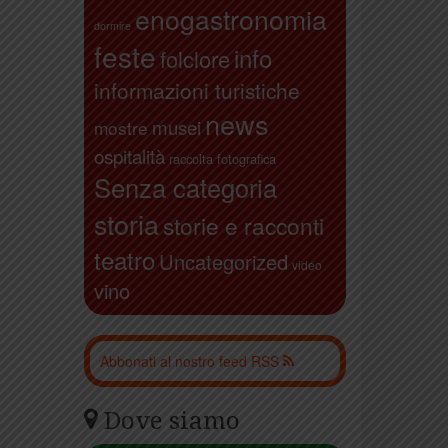
enogastronomia
dormire
feste
info
folclore
informazioni turistiche
news
musei
mostre
ospitalità
raccolta fotografica
Senza categoria
storia
storie e racconti
teatro
Uncategorized
video
vino
Abbonati al nostro feed RSS
Dove siamo