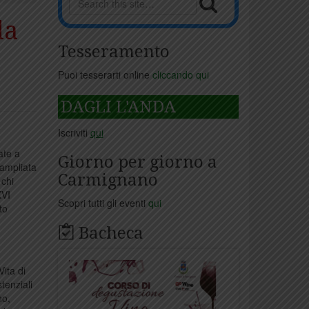
la
Tesseramento
Puoi tesserarti online
cliccando qui
DAGLI L'ANDA
Iscriviti
qui
cate a
Giorno per giorno a
 ampliata
Carmignano
 chi
XVI
Scopri tutti gli eventi
qui
to
Bacheca
Vita di
tenziali
no,