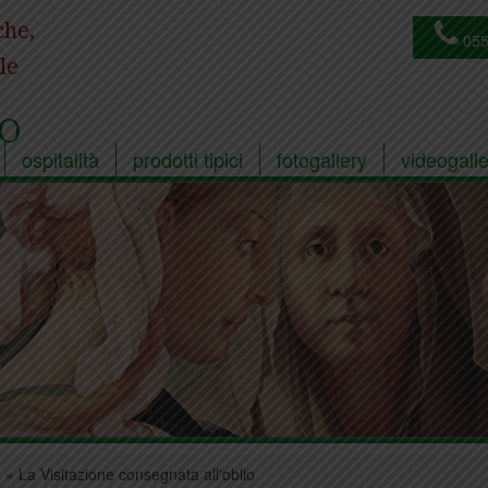
che,
055
le
O
ospitalità
prodotti tipici
fotogallery
videogalle
a
»
La Visitazione consegnata all'oblio