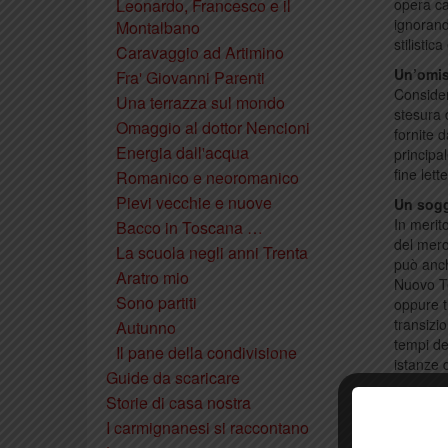
Leonardo, Francesco e il
opera ca
ignorand
Montalbano
stilisti
Caravaggio ad Artimino
Un’omis
Fra' Giovanni Parenti
Consider
Una terrazza sul mondo
stesura 
Omaggio al dottor Nencioni
fornite 
Energia dall'acqua
principa
fine let
Romanico e neoromanico
Pievi vecchie e nuove
Un sogg
In merit
Bacco in Toscana …
del mero
La scuola negli anni Trenta
può anch
Aratro mio
Nuovo Te
Sono partiti
oppure t
transizi
Autunno
tempi de
Il pane della condivisione
istanze 
Guide da scaricare
In un’at
Storie di casa nostra
proiettav
I carmignanesi si raccontano
luterane