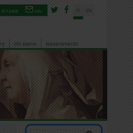
IT
EN
 8712468
info
ry
chi siamo
tesseramento