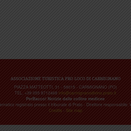
ASSOCIAZIONE TURISTICA PRO LOCO DI CARMIGNANO
PIAZZA MATTEOTTI, 31 - 59015 - CARMIGNANO (PO)
TEL. +39 055 8712468
info@carmignanodivino.prato.it
PerBacco! Notizie dalle colline medicee
ematico registrato presso il tribunale di Prato - Direttore responsabile: 
Credits
-
Site map