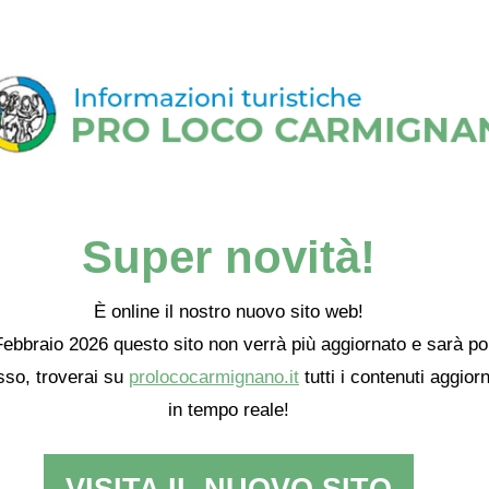
se interpretazioni.
a tra potenti nelle pagine del Ricci
n’altra ipotesi che non deve essere trascurata, e cioè che i committenti
artenessero ad una famiglia poco gradita ai Medici, per i quali Vasari 
rtamente non intendeva urtare citando persone o casate che non risc
avore.
 un dato di fatto acquisito da tempo che la tavola venne eseguita per la
na dei Pinadori, che possedeva una villa ed alcuni terreni nella zona di
no, e a cui era intitolato uno degli altari della pieve del paese,
ilmente lo stesso su cui oggi trova posto il prezioso dipinto. Un docu
Super novità!
io venuto alla luce di recente attesta che nel 1538 monna Bartolomea d
, vedova di Pietro di Paolo di Bonaccorso dei Pinadori, dava disposizi
ale altare venisse celebrato ogni anno un determinato numero di mess
È online il nostro nuovo sito web!
ese Antonio Ricci nelle “Memorie storiche del Castello e Comune di
no” (Prato 1895, pp. 97-101) fa riferimento alla casata definendola de
ebbraio 2026 questo sito non verrà più aggiornato e sarà po
si-Pinadori, e a tale riguardo afferma che vi era una forte inimicizia tra
so, troverai su
prolococarmignano.it
tutti i contenuti aggiorn
 I de’ Medici. Questi nel 1540 aveva fatto impiccare l’oppositore politi
ro Bonaccorsi, e in conseguenza di ciò il nipote Giuliano organizzò pe
in tempo reale!
 una congiura contro il duca. Secondo il Ricci il Bonaccorsi, nascosto nel
gnano, intendeva uccidere Cosimo mentre si recava da Firenze alla re
o a Caiano, e per farlo aveva richiesto l’aiuto di un suo servitore. L’omic