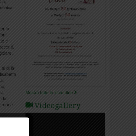
ola,
tecnica,
er la
ioni
tto e
nocenti,
golare.
al di là
lisabetta
al
mo,
la
Mostra tutte le locandine
 dai
proprie
Videogallery
uale si
le idee
prestava