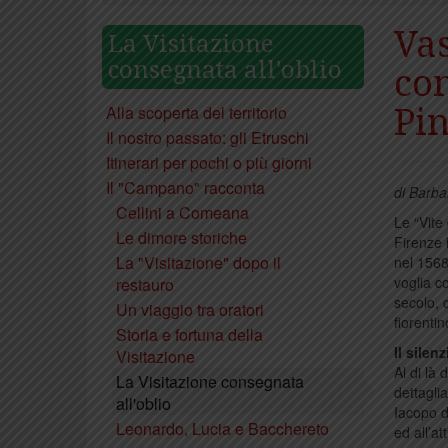
Vas
La Visitazione
consegnata all'oblio
con
Alla scoperta del territorio
Pi
Il nostro passato: gli Etruschi
Itinerari per pochi o più giorni
Il "Campano" racconta
di Barba
Cellini a Comeana
Le “Vite 
Le dimore storiche
Firenze 
La "Visitazione" dopo il
nel 156
voglia co
restauro
secolo, 
Un viaggio tra oratori
fiorentin
Storia e fortuna della
Il silen
Visitazione
Al di là
La Visitazione consegnata
dettaglia
all'oblio
Iacopo d
Leonardo, Lucia e Bacchereto
ed all’at