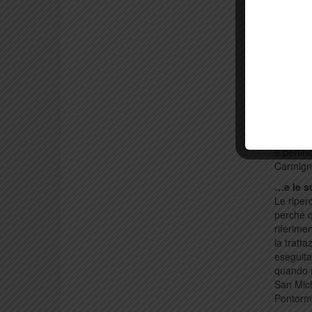
però non
sospetta
fece imp
monito p
La scel
Giorgio 
Vecchio,
edizioni 
sarebbe
pericolo
e perfin
Carmigna
…e le 
Le riper
perché q
riferime
la tratt
eseguita
quando n
San Mich
Pontorm