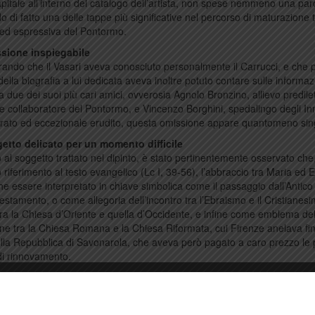
pitale all’interno del catalogo dell’artista, non spese nemmeno una par
o di fatto una delle tappe più significative nel percorso di maturazione 
ca ed espressiva del Pontormo.
sione inspiegabile
ando che il Vasari aveva conosciuto personalmente il Carrucci, e che p
della biografia a lui dedicata aveva inoltre potuto contare sulle informaz
da due dei suoi più cari amici, ovverosia Agnolo Bronzino, allievo predile
le collaboratore del Pontormo, e Vincenzo Borghini, spedalingo degli In
terato ed eccezionale erudito, questa omissione appare quantomeno sin
etto delicato per un momento difficile
o al soggetto trattato nel dipinto, è stato pertinentemente osservato che, 
 riferimento al testo evangelico (Lc I, 39-56), l’abbraccio tra Maria ed E
e essere interpretato in chiave simbolica come il passaggio dall’Antico 
stamento, o come allegoria dell’incontro tra l’Ebraismo e il Cristianesi
ra la Chiesa d’Oriente e quella d’Occidente, e infine come emblema del
one tra la Chiesa Romana e la Chiesa Riformata, cui Firenze anelava fin
lla Repubblica di Savonarola, che aveva però pagato a caro prezzo le 
di rinnovamento.
mosfera religiosa estremamente tesa quale era quella del periodo, sul q
a lo spettro oscuro della controriforma cattolica, le probabili allusioni al
 potevano in effetti suggerire di passare sotto silenzio un’opera che si 