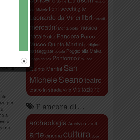
donne
festa di
fichi secchi
gite
sitazione
San Michele
evero
libri
Leonardo da Vinci
mercati
.
mercatini
musica
Montalbiolo
natale
Pandora
Parco
olio
zo
mbe le
Museo Quinto Martini
partigiani
i nemici
passeggiate
Poggio alla Malva
poesia
lmente
Pontormo
Pro Loco
Poggio dei colli
ensibile
San
ione” di
Quinto Martini
Seano
Michele
teatro
Visitazione
teatro in strada
vino
e,
ente
enza per
E ancora di…
la
ino a
archeologia
eve di
Archivio eventi
opo da
cultura
arte
cinema
dove